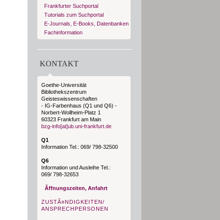
Frankfurter Suchportal
Tutorials zum Suchportal
E-Journals, E-Books, Datenbanken
Fachinformation
KONTAKT
Goethe-Universität
Bibliothekszentrum
Geisteswissenschaften
- IG-Farbenhaus (Q1 und Q6) -
Norbert-Wollheim-Platz 1
60323 Frankfurt am Main
bzg-info[at]ub.uni-frankfurt.de
Q1
Information Tel.: 069/ 798-32500
Q6
Information und Ausleihe Tel.:
069/ 798-32653
Ãffnungszeiten, Anfahrt
ZUSTÃ¤NDIGKEITEN/
ANSPRECHPERSONEN