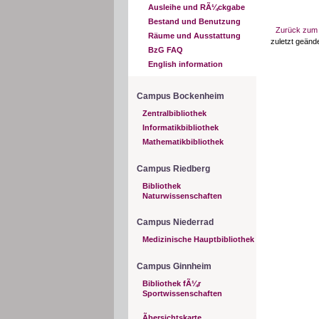
Ausleihe und RÃ¼ckgabe
Bestand und Benutzung
Zurück zum 
Räume und Ausstattung
zuletzt geän
BzG FAQ
English information
Campus Bockenheim
Zentralbibliothek
Informatikbibliothek
Mathematikbibliothek
Campus Riedberg
Bibliothek
Naturwissenschaften
Campus Niederrad
Medizinische Hauptbibliothek
Campus Ginnheim
Bibliothek fÃ¼r
Sportwissenschaften
Ãbersichtskarte