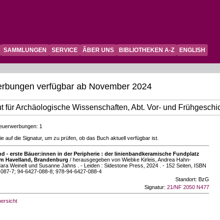
SAMMLUNGEN
SERVICE
ÃBER UNS
BIBLIOTHEKEN A-Z
ENGLISH
rbungen verfügbar ab November 2024
tut für Archäologische Wissenschaften, Abt. Vor- und Frühgeschi
euerwerbungen: 1
Sie auf die Signatur, um zu prüfen, ob das Buch aktuell verfügbar ist.
d - erste Bäuer:innen in der Peripherie : der linienbandkeramische Fundplatz
im Havelland, Brandenburg
/ herausgegeben von Wiebke Kirleis, Andrea Hahn-
ra Weinelt und Susanne Jahns . - Leiden : Sidestone Press, 2024 . - 152 Seiten, ISBN
087-7; 94-6427-088-8; 978-94-6427-088-4
Standort: BzG
Signatur:
21/NF 2050 N477
ersicht