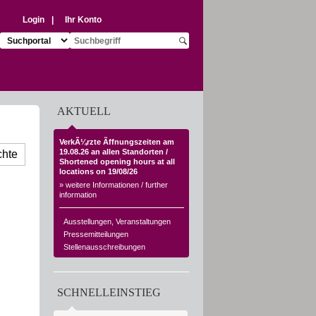
Login
|
Ihr Konto
Suchziel auswÃ¤hlen:
Suchbegriff eingeben:
Suche starten
AKTUELL
VerkÃ¼rzte Ãffnungszeiten am
19.08.26 an allen Standorten /
chte
Shortened opening hours at all
locations on 19/08/26
» weitere Informationen / further
information
Ausstellungen, Veranstaltungen
Pressemitteilungen
Stellenausschreibungen
SCHNELLEINSTIEG