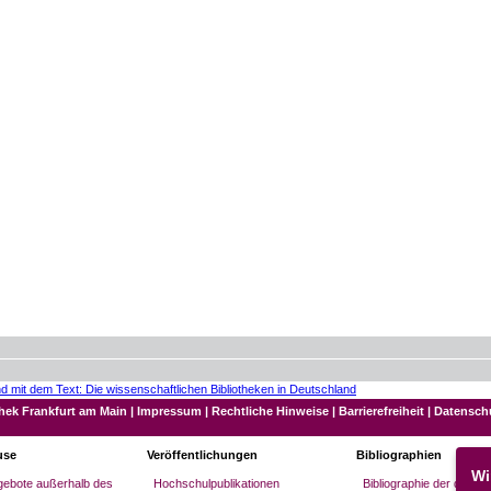
thek Frankfurt am Main
|
Impressum
|
Rechtliche Hinweise
|
Barrierefreiheit
|
Datensch
use
Veröffentlichungen
Bibliographien
Wi
gebote außerhalb des
Hochschulpublikationen
Bibliographie der deuts