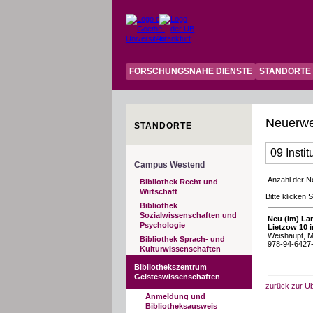
FORSCHUNGSNAHE DIENSTE
STANDORTE
Neuerwe
STANDORTE
09 Insti
Campus Westend
Anzahl der N
Bibliothek Recht und
Wirtschaft
Bitte klicken 
Bibliothek
Sozialwissenschaften und
Neu (im) Lan
Psychologie
Lietzow 10 
Weishaupt, Ma
Bibliothek Sprach- und
978-94-6427-
Kulturwissenschaften
Bibliothekszentrum
Geisteswissenschaften
zurück zur Üb
Anmeldung und
Bibliotheksausweis