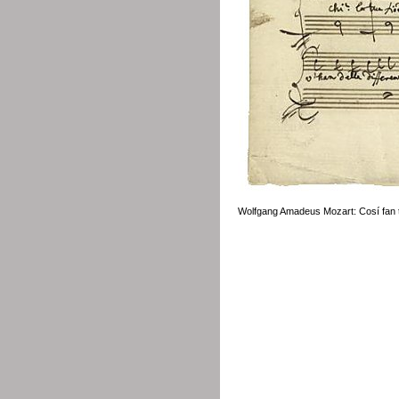
Wolfgang Amadeus Mozart: Cosí fan t