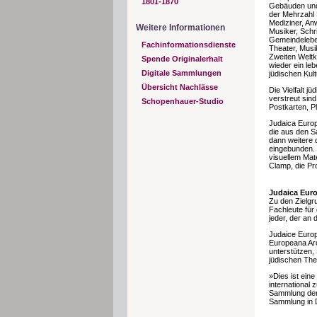
1801-1870
Gebäuden und 
der Mehrzahl 
Mediziner, Anw
Weitere Informationen
Musiker, Schr
Gemeindeleben
Fachinformationsdienste
Theater, Musi
Zweiten Weltkr
Spende Originalerhalt
wieder ein le
Digitale Sammlungen
jüdischen Kult
Übersicht Nachlässe
Die Vielfalt j
verstreut sin
Schopenhauer-Studio
Postkarten, P
Judaica Europ
die aus den S
dann weitere 
eingebunden. »
visuellem Mat
Clamp, die Pro
Judaica Euro
Zu den Zielgr
Fachleute für 
jeder, der an
Judaice Europ
Europeana Arc
unterstützen,
jüdischen The
»Dies ist eine
international
Sammlung der 
Sammlung in 