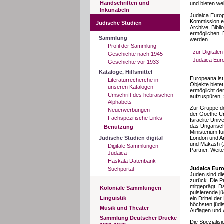
Handschriften und
und bieten we
Inkunabeln
Judaica Europ
Kommission ei
Jüdische Studien
Archive, Bibl
ermöglichen. 
Sammlung
werden.
Profil der Sammlung
zur Digitale
Geschichte nach 1945
Judaica Eur
Geschichte vor 1933
Kataloge, Hilfsmittel
Europeana ist
Literaturrecherche in
Objekte biete
unseren Katalogen
ermöglicht de
Umschrift des hebräischen
aufzuspüren, 
Alphabets
Zur Gruppe d
Neuerwerbungen
der Goethe Un
Fachspezifische Links
Israelite Univ
das Ungarisch
Benutzung
Ministerium f
Jüdische Studien digital
London und Am
und Makash (Z
Digitale Sammlungen
Partner. Weite
Judaica
Haskala Datenbank
Judaica Eur
Suchportal
Juden sind die
zurück. Die P
mitgeprägt. D
Koloniale Sammlungen
pulsierende j
Linguistik
ein Drittel d
höchsten jüdi
Musik und Theater
Auflagen und 
Sammlung Deutscher Drucke
Die Spezialis