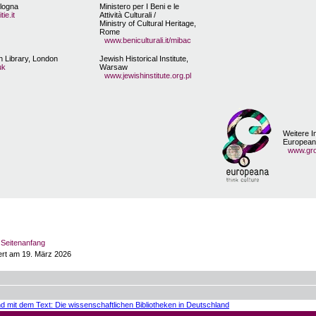
ologna
Ministero per I Beni e le
ie.it
Attività Culturali /
Ministry of Cultural Heritage,
Rome
www.beniculturali.it/mibac
sh Library, London
Jewish Historical Institute,
uk
Warsaw
www.jewishinstitute.org.pl
Weitere I
European
www.gro
Seitenanfang
ert am 19. März 2026