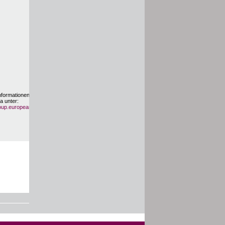
nformationen zur
a unter:
up.europeana.eu