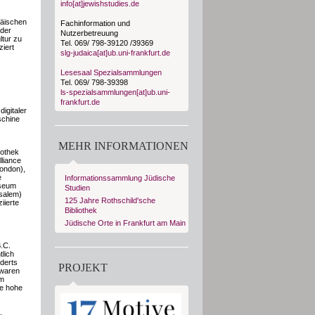
info[at]jewishstudies.de
päischen
Fachinformation und
 der
Nutzerbetreuung
ltur zu
Tel. 069/ 798-39120 /39369
ziert
slg-judaica[at]ub.uni-frankfurt.de
Lesesaal Spezialsammlungen
Tel. 069/ 798-39398
ls-spezialsammlungen[at]ub.uni-
frankfurt.de
igitaler
schine
MEHR INFORMATIONEN
iothek
lliance
London),
e
Informationssammlung Jüdische
useum
Studien
usalem)
125 Jahre Rothschild'sche
iierte
Bibliothek
Jüdische Orte in Frankfurt am Main
B.C.
lich
nderts
PROJEKT
 waren
am
te hohe
,