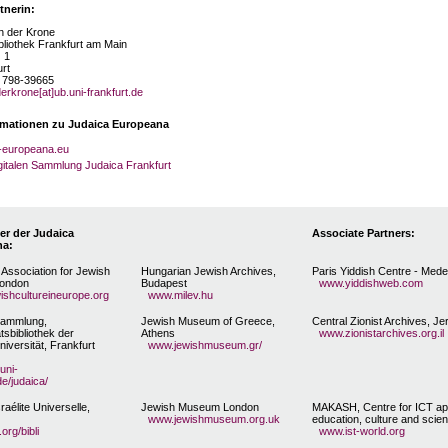
tnerin:
on der Krone
ibliothek Frankfurt am Main
 1
rt
9 798-39665
erkrone[at]ub.uni-frankfurt.de
rmationen zu Judaica Europeana
-europeana.eu
igitalen Sammlung Judaica Frankfurt
er der Judaica
Associate Partners:
na:
Association for Jewish
Hungarian Jewish Archives,
Paris Yiddish Centre - Med
London
Budapest
www.yiddishweb.com
ishcultureineurope.org
www.milev.hu
Sammlung,
Jewish Museum of Greece,
Central Zionist Archives, J
tsbibliothek der
Athens
www.zionistarchives.org.il
iversität, Frankfurt
www.jewishmuseum.gr/
uni-
de/judaica/
sraélite Universelle,
Jewish Museum London
MAKASH, Centre for ICT app
www.jewishmuseum.org.uk
education, culture and scie
org/bibli
www.ist-world.org