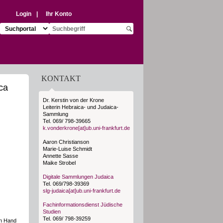
Login
|
Ihr Konto
Suchziel auswählen:
Suchbegriff eingeben:
Suche starten
KONTAKT
ca
Dr. Kerstin von der Krone
Leiterin Hebraica- und Judaica-
Sammlung
Tel. 069/ 798-39665
k.vonderkrone[at]ub.uni-frankfurt.de
Aaron Christianson
Marie-Luise Schmidt
Annette Sasse
Maike Strobel
Digitale Sammlungen Judaica
Tel. 069/798-39369
slg-judaica[at]ub.uni-frankfurt.de
Fachinformationsdienst Jüdische
Studien
Tel. 069/ 798-39259
in Hand