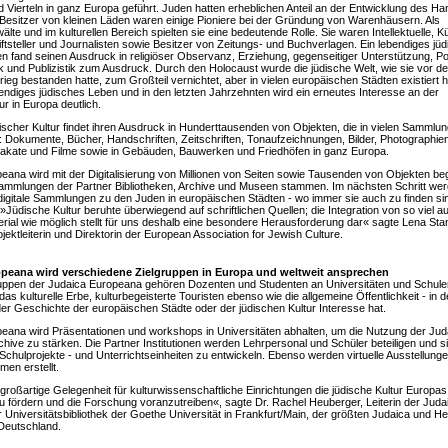
Vierteln in ganz Europa geführt. Juden hatten erheblichen Anteil an der Entwicklung des Han
Besitzer von kleinen Läden waren einige Pioniere bei der Gründung von Warenhäusern. Als
älte und im kulturellen Bereich spielten sie eine bedeutende Rolle. Sie waren Intellektuelle, Kü
iftsteller und Journalisten sowie Besitzer von Zeitungs- und Buchverlagen. Ein lebendiges jü
 fand seinen Ausdruck in religiöser Observanz, Erziehung, gegenseitiger Unterstützung, Poli
k und Publizistik zum Ausdruck. Durch den Holocaust wurde die jüdische Welt, wie sie vor d
ieg bestanden hatte, zum Großteil vernichtet, aber in vielen europäischen Städten existiert 
bendiges jüdisches Leben und in den letzten Jahrzehnten wird ein erneutes Interesse an der
ur in Europa deutlich.
üdischer Kultur findet ihren Ausdruck in Hunderttausenden von Objekten, die in vielen Sammlu
d: Dokumente, Bücher, Handschriften, Zeitschriften, Tonaufzeichnungen, Bilder, Photographie
lakate und Filme sowie in Gebäuden, Bauwerken und Friedhöfen in ganz Europa.
eana wird mit der Digitalisierung von Millionen von Seiten sowie Tausenden von Objekten be
ammlungen der Partner Bibliotheken, Archive und Museen stammen. Im nächsten Schritt we
digitale Sammlungen zu den Juden in europäischen Städten - wo immer sie auch zu finden sin
Jüdische Kultur beruhte überwiegend auf schriftlichen Quellen; die Integration von so viel au
erial wie möglich stellt für uns deshalb eine besondere Herausforderung dar« sagte Lena Sta
jektleiterin und Direktorin der European Association for Jewish Culture.
peana wird verschiedene Zielgruppen in Europa und weltweit ansprechen
uppen der Judaica Europeana gehören Dozenten und Studenten an Universitäten und Schule
das kulturelle Erbe, kulturbegeisterte Touristen ebenso wie die allgemeine Öffentlichkeit - in d
 der Geschichte der europäischen Städte oder der jüdischen Kultur Interesse hat.
eana wird Präsentationen und workshops in Universitäten abhalten, um die Nutzung der Jud
hive zu stärken. Die Partner Institutionen werden Lehrpersonal und Schüler beteiligen und s
 Schulprojekte - und Unterrichtseinheiten zu entwickeln. Ebenso werden virtuelle Ausstellung
men erstellt.
 großartige Gelegenheit für kulturwissenschaftliche Einrichtungen die jüdische Kultur Europas
 zu fördern und die Forschung voranzutreiben«, sagte Dr. Rachel Heuberger, Leiterin der Juda
Universitätsbibliothek der Goethe Universität in Frankfurt/Main, der größten Judaica und H
Deutschland.