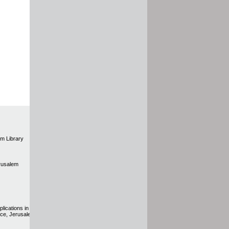
em Library
erusalem
lications in
nce, Jerusalem