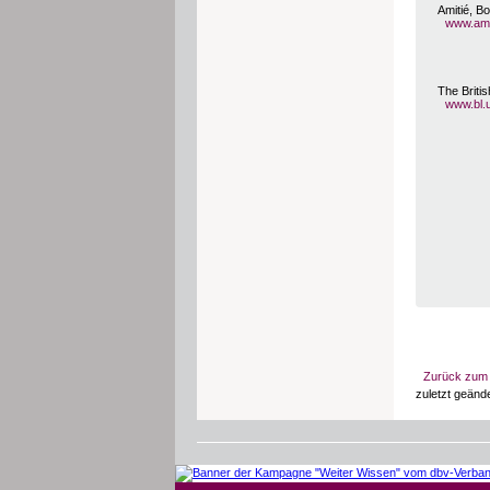
Amitié, B
www.amit
The Briti
www.bl.
Zurück zum 
zuletzt geänd