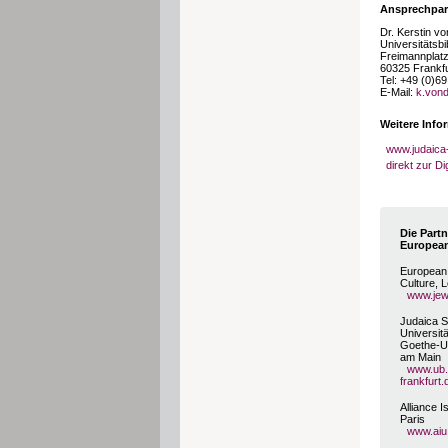
Ansprechpar
Dr. Kerstin v
Universitätsb
Freimannplatz
60325 Frankfu
Tel: +49 (0)6
E-Mail:
k.vond
Weitere Info
www.judaica
direkt zur D
Die Partn
Europea
European 
Culture, 
www.jew
Judaica 
Universitä
Goethe-Un
am Main
www.ub.
frankfurt.
Alliance I
Paris
www.aiu.