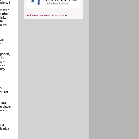
dels, in
nstler,
disches
» 17motive.uni-frankfurt.de
tik,
em
heute
ngen
n,
ginnen,
rden
d -
dio-
nley
n,
er Tat
aica
ie dabei
en zu
ica
ebraica