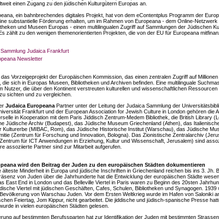
ltweit einen Zugang zu den jüdischen Kulturgütern Europas an.
eana, ein bahnbrechendes digitales Projekt, hat von dem eContentplus Programm der Euro
ne substantielle Förderung erhalten, um im Rahmen von Europeana - dem Online-Netzwerk
iotheken und Museen Europas - einen multilingualen Zugriff auf Sammlungen der Jüdischen Ku
Es zählt zu den wenigen themenorientierten Projekten, die von der EU für Europeana mitfinan
n Sammlung Judaica Frankfurt
opeana Newsletter
 das Vorzeigeprojekt der Europäischen Kommission, das einen zentralen Zugriff auf Millionen d
t, die sich in Europas Museen, Bibliotheken und Archiven befinden. Eine multilinguale Suchma
m Nutzer, die über den Kontinent verstreuten kulturellen und wissenschaftlichen Ressourcen
zu sichten und zu vergleichen.
er
Judaica Europeana
Partner unter der Leitung der Judaica Sammlung der Universitätsbibl
iversität Frankfurt und der European Association for Jewish Culture in London gehören die A
erselle in Kooperation mit dem Paris Jiddisch Zentrum-Medem Bibliothek, die British Library (
e Jüdische Archiv (Budapest), das Jüdische Museum Griechenland (Athen), das Italienisch
ür Kulturerbe (MIBAC, Rom), das Jüdische Historische Institut (Warschau), das Jüdische M
itie (Zentrum für Forschung und Innovation, Bologna). Das Zionistische Zentralarchiv (Jer
entrum für ICT Anwendungen in Erziehung, Kultur und Wissenschaft, Jerusalem) sind assoz
re assoziierte Partner sind zur Mitarbeit aufgerufen.
opeana wird den Beitrag der Juden zu den europäischen Städten dokumentieren
 älteste Minderheit in Europa und jüdische Inschriften in Griechenland reichen bis ins 3. Jh. 
räsenz von Juden über die Jahrhunderte hat die Entwicklung der europäischen Städte wesent
as East End in London und das Belleville Viertel in Paris waren zu Beginn des 20sten Jahrhu
üdische Viertel mit jüdischen Geschäften, Cafes, Schulen, Bibliotheken und Synagogen. 1939
er Bevölkerung von Warschau Juden. Vor dem Ersten Weltkrieg wurde im Hafen von Saloniki 
schen Feiertag, Jom Kippur, nicht gearbeitet. Die jiddische und jüdisch-spanische Presse hat
wurde in vielen europäischen Städten gelesen.
ierung auf bestimmten Berufssparten hat zur Identifikation der Juden mit bestimmten Strassen