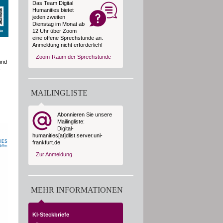
Das Team Digital
Humanities bietet
jeden zweiten
Dienstag im Monat ab
12 Uhr über Zoom
eine offene Sprechstunde an.
Anmeldung nicht erforderlich!
Zoom-Raum der Sprechstunde
und
:
MAILINGLISTE
Abonnieren Sie unsere
Mailingliste:
Digital-
humanities[at]dlist.server.uni-
frankfurt.de
Zur Anmeldung
MEHR INFORMATIONEN
KI-Steckbriefe