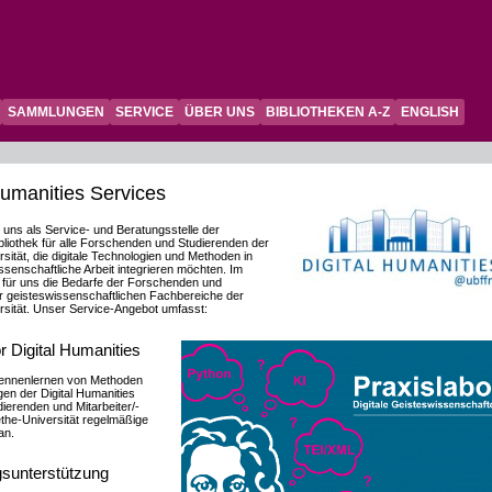
SAMMLUNGEN
SERVICE
ÜBER UNS
BIBLIOTHEKEN A-Z
ENGLISH
Humanities Services
 uns als Service- und Beratungsstelle der
ibliothek für alle Forschenden und Studierenden der
sität, die digitale Technologien und Methoden in
ssenschaftliche Arbeit integrieren möchten. Im
für uns die Bedarfe der Forschenden und
 geisteswissenschaftlichen Fachbereiche der
sität. Unser Service-Angebot umfasst:
r Digital Humanities
ennenlernen von Methoden
n der Digital Humanities
dierenden und Mitarbeiter/-
the-Universität regelmäßige
an.
sunterstützung