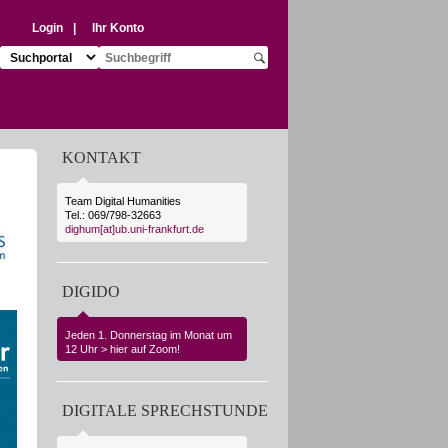
Login
|
Ihr Konto
Suchziel auswählen:
Suchbegriff eingeben:
Suche starten
KONTAKT
Team Digital Humanities
Tel.: 069/798-32663
dighum[at]ub.uni-frankfurt.de
DIGIDO
Jeden 1. Donnerstag im Monat um
12 Uhr
hier auf Zoom!
DIGITALE SPRECHSTUNDE