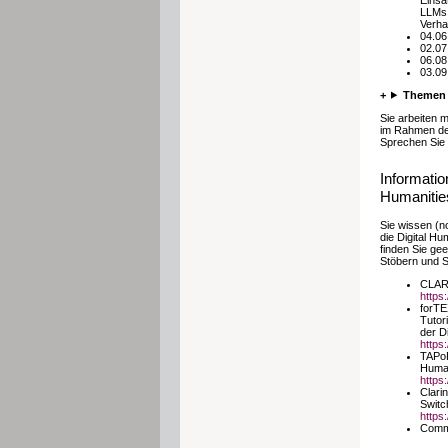
LLMs 
Verha
04.06
02.07
06.08
03.09
Themen 
Sie arbeiten 
im Rahmen des
Sprechen Sie
Informatio
Humanitie
Sie wissen (no
die Digital H
finden Sie ge
Stöbern und S
CLARI
https
forTE
Tutor
der D
https:
TAPoR 
Human
https
Clari
Switc
https:
Commu