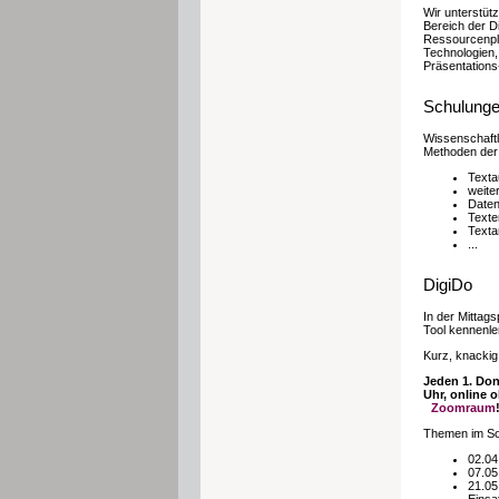
Wir unterstü
Bereich der Di
Ressourcenpl
Technologien,
Präsentations
Schulunge
Wissenschaftl
Methoden der 
Texta
weite
Daten
Texte
Texta
...
DigiDo
In der Mittags
Tool kennenl
Kurz, knackig
Jeden 1. Do
Uhr, online
Zoomraum
Themen im S
02.04
07.05
21.05
Einsa