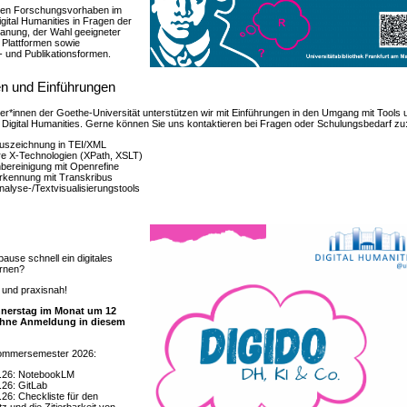
tzen Forschungsvorhaben im
gital Humanities in Fragen der
anung, der Wahl geeigneter
 Plattformen sowie
- und Publikationsformen.
n und Einführungen
er*innen der Goethe-Universität unterstützen wir mit Einführungen in den Umgang mit Tools 
Digital Humanities. Gerne können Sie uns kontaktieren bei Fragen oder Schulungsbedarf zu
uszeichnung in TEI/XML
re X-Technologien (XPath, XSLT)
bereinigung mit Openrefine
rkennung mit Transkribus
nalyse-/Textvisualisierungstools
pause schnell ein digitales
ernen?
 und praxisnah!
nnerstag im Monat um 12
 ohne Anmeldung in diesem
!
ommersemester 2026:
.26: NotebookLM
.26: GitLab
.26: Checkliste für den
tz und die Zitierbarkeit von