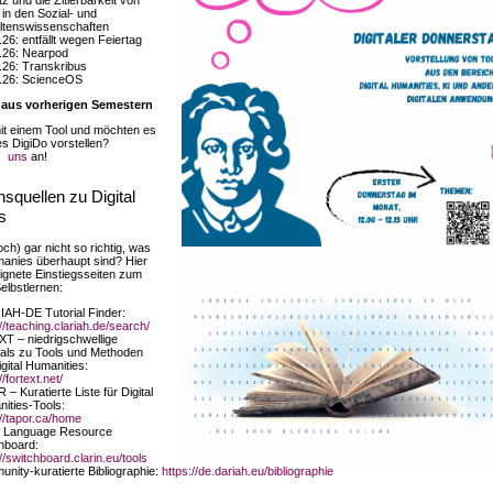
in den Sozial- und
ltenswissenschaften
.26: entfällt wegen Feiertag
.26: Nearpod
.26: Transkribus
.26: ScienceOS
aus vorherigen Semestern
mit einem Tool und möchten es
 DigiDo vorstellen?
uns
an!
nsquellen zu Digital
s
ch) gar nicht so richtig, was
umanies überhaupt sind? Hier
eignete Einstiegsseiten zum
elbstlernen:
AH-DE Tutorial Finder:
://teaching.clariah.de/search/
XT – niedrigschwellige
ials zu Tools und Methoden
igital Humanities:
//fortext.net/
– Kuratierte Liste für Digital
ities-Tools:
://tapor.ca/home
n Language Resource
hboard:
//switchboard.clarin.eu/tools
nity-kuratierte Bibliographie:
https://de.dariah.eu/bibliographie