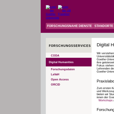
FORSCHUNGSNAHE DIENSTE
STANDORTE
Digital 
FORSCHUNGSSERVICES
Wir verstehen
CODA
Universitätsb
Goethe-Univer
Digital Humanities
ihre geisteswi
Fokus stehen 
Lehrenden der
Forschungsdaten
Goethe-Univer
LaVaH
Open Access
Praxislabo
ORCID
Zum ersten K
und Werkzeuge
bieten wir Stu
innen der Goe
Workshops
Forschung