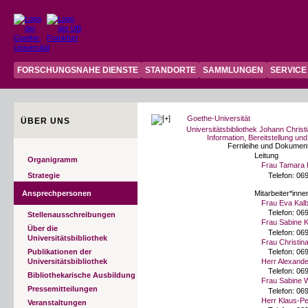
FORSCHUNGSNAHE DIENSTE
STANDORTE
SAMMLUNGEN
SERVICE
Goethe-Universität
ÜBER UNS
Universitätsbibliothek Johann Chr
Information, Bereitstellung u
Fernleihe und Dokumen
Leitung
Organigramm
Frau Tamara 
Telefon:
069
Strategie
Ansprechpersonen
Mitarbeiter*inne
Frau Eva Kal
Telefon:
069
Stellenausschreibungen
Frau Sabine 
Über die
Telefon:
069
Universitätsbibliothek
Frau Christin
Publikationen der
Telefon:
069
Universitätsbibliothek
Herr Alexande
Telefon:
069
Bibliothekarische Ausbildung
Frau Sabine W
Pressemitteilungen
Telefon:
069
Herr Klaus-Pe
Veranstaltungen