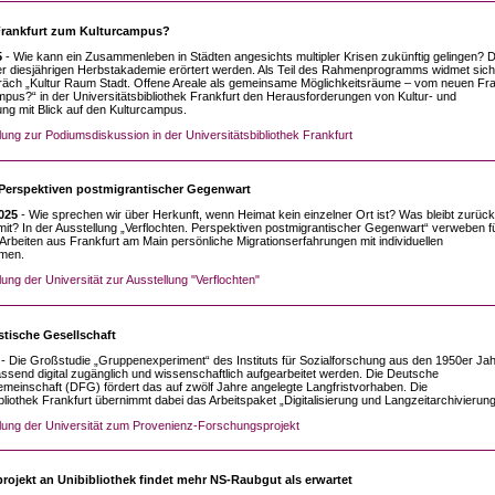
rankfurt zum Kulturcampus?
5
- Wie kann ein Zusammenleben in Städten angesichts multipler Krisen zukünftig gelingen? Di
 diesjährigen Herbstakademie erörtert werden. Als Teil des Rahmenprogramms widmet sic
äch „Kultur Raum Stadt. Offene Areale als gemeinsame Möglichkeitsräume – vom neuen Fra
pus?“ in der Universitätsbibliothek Frankfurt den Herausforderungen von Kultur- und
ung mit Blick auf den Kulturcampus.
lung zur Podiumsdiskussion in der Universitätsbibliothek Frankfurt
 Perspektiven postmigrantischer Gegenwart
025
- Wie sprechen wir über Herkunft, wenn Heimat kein einzelner Ort ist? Was bleibt zurüc
it? In der Ausstellung „Verflochten. Perspektiven postmigrantischer Gegenwart“ verweben f
 Arbeiten aus Frankfurt am Main persönliche Migrationserfahrungen mit individuellen
men.
lung der Universität zur Ausstellung "Verflochten"
stische Gesellschaft
- Die Großstudie „Gruppenexperiment“ des Instituts für Sozialforschung aus den 1950er Jah
ssend digital zugänglich und wissenschaftlich aufgearbeitet werden. Die Deutsche
einschaft (DFG) fördert das auf zwölf Jahre angelegte Langfristvorhaben. Die
bliothek Frankfurt übernimmt dabei das Arbeitspaket „Digitalisierung und Langzeitarchivierung
ilung der Universität zum Provenienz-Forschungsprojekt
ojekt an Unibibliothek findet mehr NS-Raubgut als erwartet