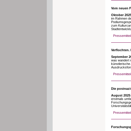
Vom neuen F
Oktober 202
im Rahmen der
Podiumsgespr
zum Kulturcam
Stadtentwickl
Pressemittei
Verflochten.
September 2
was wandert m
künstlerische
Ausdrucksfor
Pressemittei
Die postnazi
August 2025
erstmals umfa
Forschungsgem
Universitätsbi
Pressemitte
Forschungspr