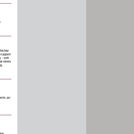
e
hichte
 Gruppen
- seit
at eines
g,
erts an
ine