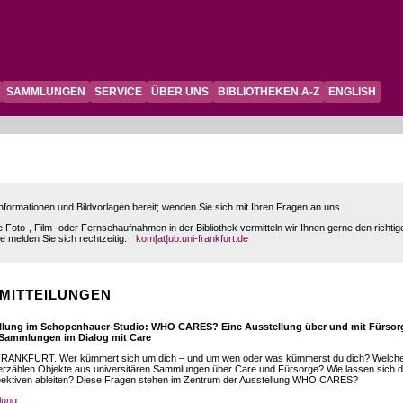
SAMMLUNGEN
SERVICE
ÜBER UNS
BIBLIOTHEKEN A-Z
ENGLISH
Informationen und Bildvorlagen bereit; wenden Sie sich mit Ihren Fragen an uns.
e Foto-, Film- oder Fernsehaufnahmen in der Bibliothek vermitteln wir Ihnen gerne den richtig
te melden Sie sich rechtzeitig.
kom[at]ub.uni-frankfurt.de
MITTEILUNGEN
llung im Schopenhauer-Studio: WHO CARES? Eine Ausstellung über und mit Fürsor
 Sammlungen im Dialog mit Care
FRANKFURT. Wer kümmert sich um dich – und um wen oder was kümmerst du dich? Welch
rzählen Objekte aus universitären Sammlungen über Care und Fürsorge? Wie lassen sich 
spektiven ableiten? Diese Fragen stehen im Zentrum der Ausstellung WHO CARES?
lung