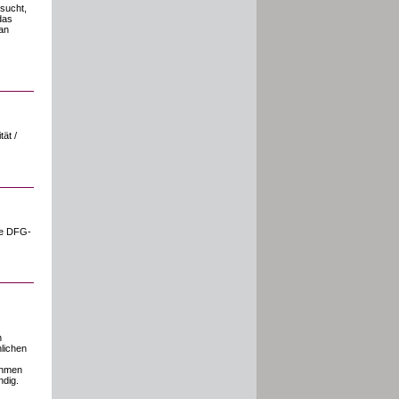
rsucht,
das
an
ät /
ine DFG-
n
nlichen
ehmen
ndig.