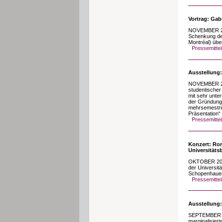
Vortrag: Gab
NOVEMBER 2023
Schenkung der
Montréal) übe
Pressemittei
Ausstellung:
NOVEMBER 2023
studentischer
mit sehr unte
der Gründung d
mehrsemestri
Präsentation“
Pressemittei
Konzert: Rom
Universitäts
OKTOBER 2023
der Universit
Schopenhauer-
Pressemittei
Ausstellung
SEPTEMBER 20
marginalisiert