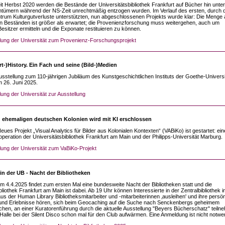
it Herbst 2020 werden die Bestände der Universitätsbibliothek Frankfurt auf Bücher hin unte
entümern während der NS-Zeit unrechtmäßig entzogen wurden. Im Verlauf des ersten, durch 
rum Kulturgutverluste unterstützten, nun abgeschlossenen Projekts wurde klar: Die Menge 
n Beständen ist größer als erwartet; die Provenienzforschung muss weitergehen, auch um
esitzer ermitteln und die Exponate restituieren zu können.
ilung der Universität zum Provenienz-Forschungsprojekt
t-)History. Ein Fach und seine (Bild-)Medien
usstellung zum 110-jährigen Jubiläum des Kunstgeschichtlichen Instituts der Goethe-Universit
 26. Juni 2025.
lung der Universität zur Ausstellung
u ehemaligen deutschen Kolonien wird mit KI erschlossen
eues Projekt „Visual Analytics für Bilder aus Kolonialen Kontexten“ (VABiKo) ist gestartet: e
operation der Universitätsbibliothek Frankfurt am Main und der Philipps-Universität Marburg.
lung der Universität zum VaBiKo-Projekt
 in der UB - Nacht der Bibliotheken
m 4.4.2025 findet zum ersten Mal eine bundesweite Nacht der Bibliotheken statt und die
bliothek Frankfurt am Main ist dabei. Ab 19 Uhr können Interessierte in der Zentralbibliothek i
s der Human Library Bibliotheksmitarbeiter und -mitarbeiterinnen ‚ausleihen' und ihre persö
und Erlebnisse hören, sich beim Geocaching auf die Suche nach Senckenbergs geheimem
en, an einer Kuratorenführung durch die aktuelle Ausstellung "Beyers Bücherschatz" teiln
 Halle bei der Silent Disco schon mal für den Club aufwärmen. Eine Anmeldung ist nicht notwe