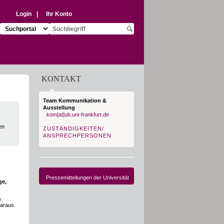
Login
|
Ihr Konto
Suchziel auswählen:
Suchbegriff eingeben:
Suche starten
KONTAKT
Team Kommunikation &
Ausstellung
kom[at]ub.uni-frankfurt.de
en
ZUSTÄNDIGKEITEN/
ANSPRECHPERSONEN
Pressemitteilungen der Universität
ge,
e
daraus