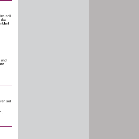
es soll
h das
nkfurt
k und
ünf
ren soll
“.