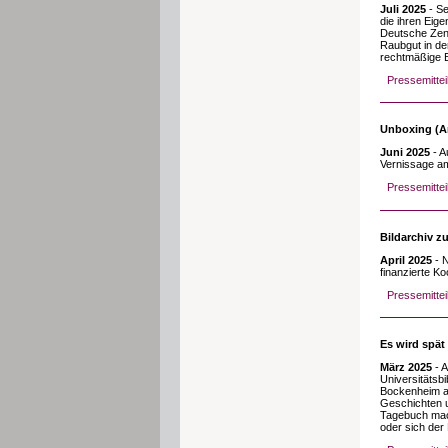
Juli 2025
- Se
die ihren Eig
Deutsche Zent
Raubgut in de
rechtmäßige B
Pressemitte
Unboxing (Ar
Juni 2025
- A
Vernissage am
Pressemittei
Bildarchiv z
April 2025
- N
finanzierte Ko
Pressemittei
Es wird spät
März 2025
- A
Universitätsbi
Bockenheim au
Geschichten 
Tagebuch mach
oder sich der