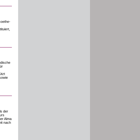
Goethe-
tuiert,
üdische
ür
ützt
sowie
ls der
urs
ner Alma
it nach