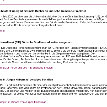
bibliothek übergibt erstmals Bücher an Jüdische Gemeinde Frankfurt
- Seit 2020 durchforstet die Universitätsbibliothek Johann Christian Senckenberg (UB) der 
rankfurt ihre Bestände systematisch, um NS-Raubgut identifizieren und an die rechtmäßigen
ergeben zu können. Erstmals wurden nun Bände an die Frankfurter Jüdische Gemeinde resti
er aus dem Besitz einer prominenten jüdischen Familie.
lung
ionsdienst (FID) Jüdische Studien wird weiter ausgebaut
- Die Deutsche Forschungsgemeinschaft (DFG) fördert den Fachinformationsdienst (FID) J
itere drei Jahre mit bis zu zwei Millionen Euro. So wird die zentrale Informationsinfrastruktur f
u Judentum und Israel von der Antike bis in die Gegenwart weiter ausgebaut. Die
ibliothek Johann Christian Senckenberg verantwortet den FID seit 2016 federführend, unterst
or Dr. Kai Eckert, Technische Hochschule Mannheim, als langjährigen Kooperationspartner, 
 durch die Staats- und Universitätsbibliothek Hamburg Carl von Ossietzky.
ilung zur Förderung des FID Jüdische Studien
ke in Jürgen Habermas’ geistiges Schaffen
025
- Er gilt seit Jahrzehnten als einer der wichtigsten öffentlichen Intellektuellen, wenn nicht a
ürgen Habermas, der viele Jahre als Professor an der Goethe-Universität lehrte, hat den Disk
ie, Gesellschaft und Medien in der Bundesrepublik entscheidend mitgeprägt. Nun hat er sei
n zweiten Teil seines Vorlasses übergeben, darin Schriften und Korrespondenzen aus der Ze
ilung zum Vorlass von Jürgen Habermas