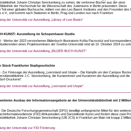
ätsbibliothek Johann Christian Senckenberg zu sehen, die verlorene Bücher aus der einst
ibliothek der Hochschule für die Wissenschaft des Judentums in Berlin präsentiert. Diese
t Teil einer globalen Buchsuche, initiiert von den Leo Baeck Institutes und den Freunden des
ts e.V., und kommt nach Stationen in Berlin, Prag und London nun nach Frankfurt.
lung der Universität zur Ausstellung „Library of Lost Books“
-KUNST: Ausstellung im Schopenhauer-Studio
4
- Werke der 2023 verstorbenen Bilderbuch-Illustratorin Květa Pacovská und korrespondier
Studierenden eines Projektseminars der Goethe-Universität sind ab 10. Oktober 2024 zu seh
ilung der Universität zur Ausstellung „BILDER-BUCH-KUNST“
n Stück Frankfurter Stadtgeschichte
- Zur Finissage der Ausstellung „Leerstand und Utopie – Die Kämpfe um den Campus Bock
versitätsbibliothek J.C. Senckenberg, die Kuratorinnen und Kuratoren der Ausstellung und die
ndorf-Druckerei“.
lung der Universität zur Ausstellung „Leerstand und Utopie“
weiteren Ausbau der Informationsangebote an der Universitätsbibliothek mit 2 Millio
- Die Deutsche Forschungsgemeinschaft (DFG) bewilligt umfangreiche Mittel für den weitere
chinformationsdienste (FID) Afrikastudien und Darstellende Kunst und fördert diese zwei Pr
ätsbibliothek Johann Christian Senckenberg (UB JCS) in Frankfurt am Main mit knapp 2 Milli
lung der Universität zur FID-Förderung