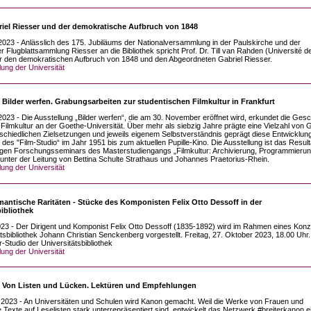
riel Riesser und der demokratische Aufbruch von 1848
 - Anlässlich des 175. Jubiläums der Nationalversammlung in der Paulskirche und der
 Flugblattsammlung Riesser an die Bibliothek spricht Prof. Dr. Till van Rahden (Université d
r den demokratischen Aufbruch von 1848 und den Abgeordneten Gabriel Riesser.
lung der Universität
 Bilder werfen. Grabungsarbeiten zur studentischen Filmkultur in Frankfurt
 - Die Ausstellung „Bilder werfen“, die am 30. November eröffnet wird, erkundet die Gesc
 Filmkultur an der Goethe-Universität. Über mehr als siebzig Jahre prägte eine Vielzahl von
rschiedlichen Zielsetzungen und jeweils eigenem Selbstverständnis geprägt diese Entwicklung 
es "Film-Studio“ im Jahr 1951 bis zum aktuellen Pupille-Kino. Die Ausstellung ist das Result
gen Forschungsseminars des Masterstudiengangs „Filmkultur: Archivierung, Programmierun
 unter der Leitung von Bettina Schulte Strathaus und Johannes Praetorius-Rhein.
lung der Universität
antische Raritäten - Stücke des Komponisten Felix Otto Dessoff in der
bibliothek
 - Der Dirigent und Komponist Felix Otto Dessoff (1835-1892) wird im Rahmen eines Konz
ätsbibliothek Johann Christian Senckenberg vorgestellt. Freitag, 27. Oktober 2023, 18.00 Uhr.
Studio der Universitätsbibliothek
lung der Universität
: Von Listen und Lücken. Lektüren und Empfehlungen
23 - An Universitäten und Schulen wird Kanon gemacht. Weil die Werke von Frauen und
e Texte auf Leselisten stark unterrepräsentiert sind, entwickelt das Netzwerk #breiterkanon e