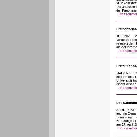
»Lückenliste«,
Die anlässlic
der Kanonisie
Pressemittei
Eminenzendä
JULI 2023 - 
Vordenker der
referiert der 
als der intern
Pressemittei
Erstaunenswe
MAI 2023 - Un
experimentier
Universität ha
einem wissens
Pressemittei
Uni-Sammlun
APRIL 2023 - 
auch in Deuts
Sammlungen d
Eröffnung der
am 27. April 2
Pressemittei