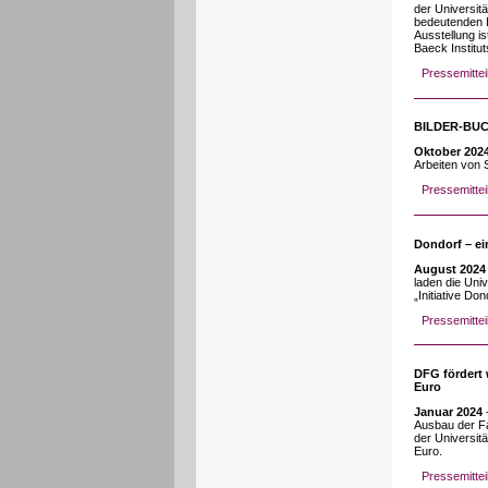
der Universit
bedeutenden B
Ausstellung is
Baeck Institu
Pressemittei
BILDER-BUCH
Oktober 202
Arbeiten von 
Pressemitte
Dondorf – ei
August 2024
laden die Uni
„Initiative Do
Pressemittei
DFG fördert 
Euro
Januar 2024
Ausbau der Fa
der Universit
Euro.
Pressemittei