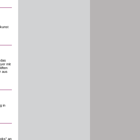
lkunst
t das
yer mit
iften
r aus
g in
ooks“ an