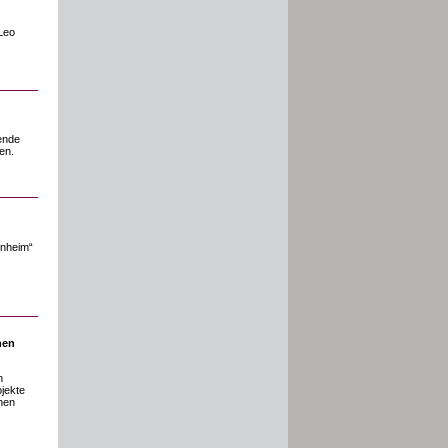
 Leo
ende
en.
enheim“
nen
n
ojekte
onen