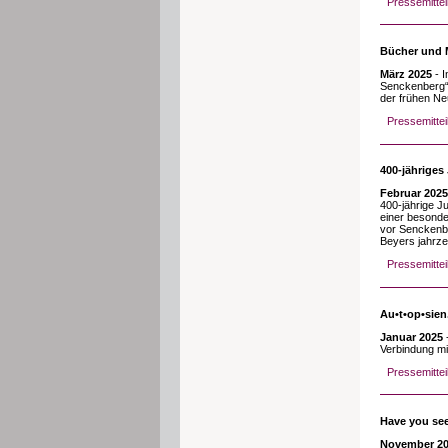
Pressemittei
Bücher und M
März 2025
- 
Senckenberg“ 
der frühen Ne
Pressemitte
400-jähriges
Februar 2025
400-jährige J
einer besonde
vor Senckenbe
Beyers jahrze
Pressemittei
Au•t•op•sie
Januar 2025
-
Verbindung mi
Pressemittei
Have you see
November 2