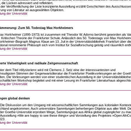
 die Lücken adressiert und reflektiert.
h der Veröffentlichung der Liste konzipierte Ausstellung erzählt Geschichten des Ausschlusse
rung von Literatur an ausgewählten Objekten.
lung der Universität
mmerung: Zum 50. Todestag Max Horkheimers
Max Horkheimer (1895-1973) ist zusammen mit Theodor W. Adorno berühmt geworden als Va
 Kritischen Theorie der Frankfurter Schule. Anlässlich des 50. Todestags von Max Horkheim
Horkheimer-Biograph Magnus Klaue am 13. Juli in der Universitätsbibliothek Frankfurt über die
ational renommierte Philosoph sich vom Institut für Sozialforschung geistig und räuumlich entf
lung der Universität
rte Vielseitigkeit und radikale Zeitgenossenschaft
ter dem Titel »Mysterien« wird mit Clemens J. Setz eine der interessantesten und
freudigsten Stimmen der Gegenwartsliteratur die Frankfurter Poetikvorlesungen an der Goet
lten. Die Vorlesungen werden von einer studentischen Ausstellung in der Universitätsbiblioth
chaftlichen Workshop begleitet und mit einer Lesung im Frankfurter Literaturhaus abgeschl
lung der Universität
gen global denken
Die Diskussion um den Umgang mit wissenschaftlichen Sammlungen aus kolonialen Kontexte
chland angekommen. Auch universitäre Sammlungen beherbergen Objekte aus aller Welt. Di
er Goethe-Universität erproben Wege, Sammlungsgut aus Afrika global zugänglicher zu ma
 Ausstellung »We are happy to see these things« und Vorstellung des Projektes »Open AfriC
023.
lung der Universität