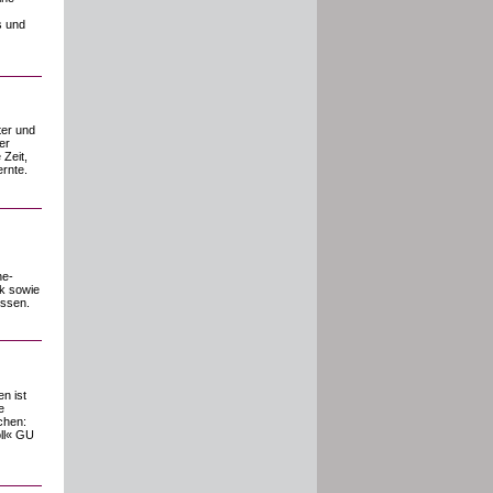
s und
ter und
er
 Zeit,
ernte.
he-
ek sowie
ossen.
n ist
e
chen:
oll« GU