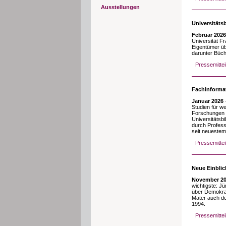
Ausstellungen
Universitäts
Februar 2026
Universität F
Eigentümer üb
darunter Büch
Pressemittei
Fachinformat
Januar 2026
Studien für we
Forschungen z
Universitätsb
durch Profess
seit neuestem
Pressemitte
Neue Einblic
November 2
wichtigste: J
über Demokrat
Mater auch de
1994.
Pressemitte