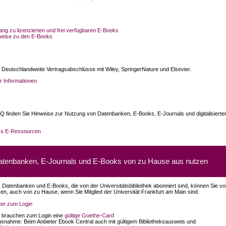
ng zu lizenzierten und frei verfügbaren E-Books
weise zu den E-Books
 Deutschlandweite Vertragsabschlüsse mit Wiley, SpringerNature und Elsevier.
r Informationen
Q finden Sie Hinweise zur Nutzung von Datenbanken, E-Books, E-Journals und digitalisierte
s E-Ressourcen
atenbanken, E-Journals und E-Books von zu Hause aus nutzen
 Datenbanken und E-Books, die von der Universitätsbibliothek abonniert sind, können Sie v
zen, auch von zu Hause, wenn Sie Mitglied der Universität Frankfurt am Main sind.
iter zum Login
e brauchen zum Login eine
gültige Goethe-Card
usnahme: Beim Anbieter Ebook Central auch mit gültigem Bibliotheksausweis und