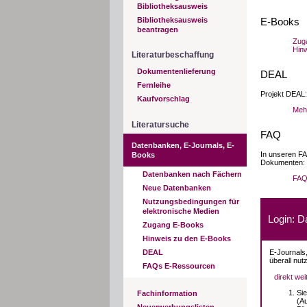
Bibliotheksausweis
Bibliotheksausweis
E-Books
beantragen
Zuga
Hin
Literaturbeschaffung
Dokumentenlieferung
DEAL
Fernleihe
Projekt DEAL:
Kaufvorschlag
Meh
Literatursuche
FAQ
Datenbanken, E-Journals, E-
In unseren FA
Books
Dokumenten:
Datenbanken nach Fächern
FAQ
Neue Datenbanken
Nutzungsbedingungen für
elektronische Medien
Login: D
Zugang E-Books
Hinweis zu den E-Books
E-Journals,
DEAL
überall nut
FAQs E-Ressourcen
direkt we
Si
Fachinformation
(A
Neuerwerbungslisten