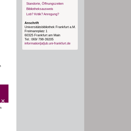
Standorte, Öffnungszeiten
Bibliotheksausweis
Lob? Kritik? Anregung?
Anschrift
Universitätsbibliothek Frankfurt a.M.
Freimannplatz 1
60325 Frankfurt am Main
Tel.: 069/ 798-39205
information[at]ub.uni-frankfurt.de
n
on