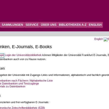
SAMMLUNGEN
SERVICE
ÜBER UNS
BIBLIOTHEKEN A-Z
ENGLISH
English
nken, E-Journals, E-Books
Login der Universitätsbibliothek
können Mitglieder der Universität Frankfurt E-Journals, 
tenbanken auch von zu Hause nutzen.
ken
ebot der Universität mit Zugangs-Links und Informationen, alphabetisch und fachlich geordn
nbanken nach Fächern / Alphabetische Liste
e Datenbanken und Testzugänge
rials zu Datenbanken
s
enzierten und frei verfügbaren E-Journals:
tronische Zeitschriftenbibliothek (EZB)