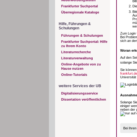
Bi
Frankfurter Suchportal
Die
Bit
Überregionale Kataloge
Au
Pro
müs
Hilfe, Führungen &
we
Schulungen
Zum Login 
Führungen & Schulungen
Bei Problem
sich an de
Frankfurter Suchportal: Hilfe
zu Ihrem Konto
Woran erk
Literaturrecherche
Auf den Sei
Literaturverwaltung
solange Sie
Online-Angebote von zu
Hause nutzen
Sie können 
frankfurt.d
Online-Tutorials
Universität
weitere Services der UB
Digitalisierungsservice
Ausnahm
Dissertation veröffentlichen
Solange Sie
einiger we
neben der 
Bei Ihre