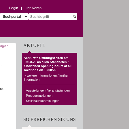
Login
|
Ihr Konto
Suchziel auswählen:
Suchbegriff eingeben:
Suche starten
AKTUELL
Verkürzte Öffnungszeiten am
19.08.26 an allen Standorten /
E-
Shortened opening hours at all
locations on 19/08/26
» weitere Informationen / further
information
et:
Ausstellungen, Veranstaltungen
Pressemitteilungen
Stellenausschreibungen
SO ERREICHEN SIE UNS