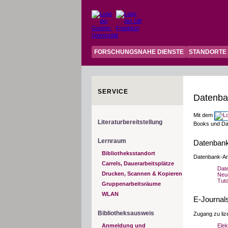
FORSCHUNGSNAHE DIENSTE
STANDORTE
SERVICE
Datenba
Mit dem
Literaturbereitstellung
Books und Da
Lernraum
Datenban
Bibliotheksstandort
Datenbank-Ang
Carrels, Dauerarbeitsplätze
Date
Drucken, Scannen & Kopieren
Neu
Tuto
Gruppenarbeitsräume
WLAN
E-Journal
Bibliotheksausweis
Zugang zu liz
Anmeldung und
Elek