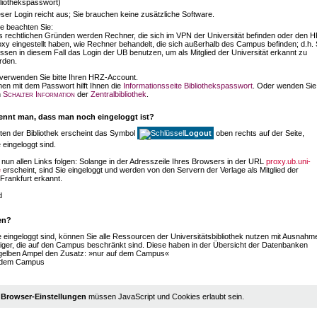
bliothekspasswort)
ser Login reicht aus; Sie brauchen keine zusätzliche Software.
te beachten Sie:
s rechtlichen Gründen werden Rechner, die sich im VPN der Universität befinden oder den 
xy eingestellt haben, wie Rechner behandelt, die sich außerhalb des Campus befinden; d.h. 
sen in diesem Fall das Login der UB benutzen, um als Mitglied der Universität erkannt zu
rden.
verwenden Sie bitte Ihren HRZ-Account.
en mit dem Passwort hilft Ihnen die
Informationsseite Bibliothekspasswort
. Oder wenden Sie
n
Schalter Information
der
Zentralbibliothek
.
ennt man, dass man noch eingeloggt ist?
ten der Bibliothek erscheint das Symbol
Logout
oben rechts auf der Seite,
 eingeloggt sind.
nun allen Links folgen: Solange in der Adresszeile Ihres Browsers in der URL
proxy.ub.uni-
e
erscheint, sind Sie eingeloggt und werden von den Servern der Verlage als Mitglied der
 Frankfurt erkannt.
en?
 eingeloggt sind, können Sie alle Ressourcen der Universitätsbibliothek nutzen mit Ausnahm
niger, die auf den Campus beschränkt sind. Diese haben in der Übersicht der Datenbanken
gelben Ampel den Zusatz: »nur auf dem Campus«
n
Browser-Einstellungen
müssen JavaScript und Cookies erlaubt sein.