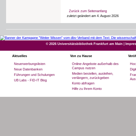
Standorten der Universitätsbibliothek Fran
Ethnologische Bibliothek Leo Froben
angemeldeten Geräte (Smartphones, Laptops, 
belegten Plätze anhand eines Lernalgorithmu
Fachbereich 16 - Medizin
Zurück zum Seitenanfang
in unregelmäßigen Abständen die digital gel
abgeglichen.
zuletzt geändert am 4. August 2026
Bibliothek des Senckenbergischen In
Weitere Frankfurter Bibliotheken
Datenschutz
Erfasst werden nicht die Daten der einzelne
Akademie der Arbeit in der Universität Fr
am jeweiligen Standort. Aus den Daten kann
Deutsche Nationalbibliothek
geschlossen werden.
House of Finance: Bibliothek
© 2026 Universitätsbibliothek Frankfurt am Main
|
Impre
Sigmund-Freud-Institut: Bibliothek
Institut für Sozialforschung an der Univer
Aktuelles
Von zu Hause
Verö
Stadtbücherei Frankfurt am Main
Verbund Frankfurter Museumsbibliotheke
Neuerwerbungslisten
Online-Angebote außerhalb des
Hoc
Verzeichnis
Campus nutzen
Neue Datenbanken
Dig
Medien bestellen, ausleihen,
Führungen und Schulungen
Fran
Was finde ich wo? Ein praktischer Führer 
verlängern, zurückgeben
Aus
UB Labs - FID-IT Blog
Konto abfragen
Bibliotheken weiterer Hochschulen in Fr
Hilfe zu Ihrem Konto
Bibliothek der Frankfurt University of App
Bibliothek der Philosophisch-Theologis
Bibliothek der Hochschule für Musik und 
Frankfurter Forschungsbibliotheks des De
[DIPF]
Bibliothek der Frankfurt School of Finan