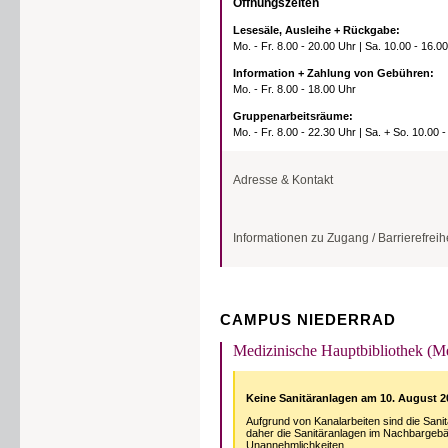
Öffnungszeiten
Schließfächer sind in jed
dem Behindertenaufzug err
Toilettenschlüssel aushän
Lesesäle, Ausleihe + Rückgabe:
Im Lesesaalbereich gibt e
Aufzüge
Mo. - Fr. 8.00 - 20.00 Uhr | Sa. 10.00 - 16.0
Benutzeraufzügen erreichb
Die Bibliotheksräumlichkei
lassen Sie sich an der Le
Information + Zahlung von Gebühren:
Mo. - Fr. 8.00 - 18.00 Uhr
Behindertentoiletten
Eine Behindertentoilette i
Gruppenarbeitsräume:
Mo. - Fr. 8.00 - 22.30 Uhr | Sa. + So. 10.00 
Adresse & Kontakt
Adresse
Informationen zu Zugang / Barrierefreih
Goethe-Universität Frankfurt am Main
Bibliothek Naturwissenschaften Otto-Stern-
Zentrum
Ruth-Moufang-Str. 2
Reservierte Parkplätze
60438 Frankfurt am Main
An der Westseite des Ott
Information
und entsprechend gekennz
CAMPUS NIEDERRAD
erfolgt über die Riedberga
Tel.: 069/ 798-49105
E-Mail:
bnat[at]ub.uni-frankfurt.de
Medizinische Hauptbibliothek (
Eingang
Ansprechpartner*innen
Das Otto-Stern-Zentrum be
"Uni Campus Riedberg". M
💼 Hinweise zu unseren Schließ- bzw.
Keine Sanitäranlagen am 10. August 2
von der Riedbergallee aus
Garderobenfächern
Ein separater Eingang für
Aufgrund von Kanalarbeiten sind die Sanit
dem Haupteingang. Der ele
Schließfächer befinden sich im Otto-
daher die Sanitäranlagen im Nachbargebäu
vorgelagerten Säule. An
Stern-Zentrum im Foyer und im 2. OG
Unannehmlichkeiten.