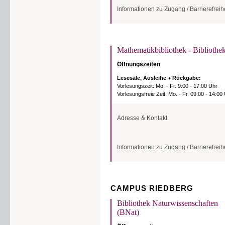
Adresse & Anschrift Paketpost
Informationen zu Zugang / Barrierefreih
Universitätsbibliothek Frankfurt am Main
Freimannplatz 1
[vormals: Bockenheimer Landstr. 134-138]
60325 Frankfurt am Main
Reservierte Parkplätze
Information
Es gibt 2 reservierte und
Besucher.
Mathematikbibliothek - Bibliothe
Tel.: 069/ 798-39205
Die Zufahrt ist in der Sop
E-Mail:
information[at]ub.uni-frankfurt.de
Pfortenpersonal mit, dass
Öffnungszeiten
Ansprechpartner*innen
Lesesäle, Ausleihe + Rückgabe:
Eingang
Vorlesungszeit: Mo. - Fr. 9:00 - 17:00 Uhr
Man betritt das Biblioth
Landstraße), die Eingangs
Vorlesungsfreie Zeit: Mo. - Fr. 09:00 - 14:00
rechts neben der Drehtür 
Schließfächer
Adresse & Kontakt
Schließfächer für mobilit
neben dem Eingang zum L
gekennzeichnet.
Adresse & Anschrift Paketpost
Informationen zu Zugang / Barrierefreih
Goethe-Universität Frankfurt am Main
Mathematikbibliothek
Aufzüge, Treppen
Robert-Mayer-Straße 8, 4. OG
Alle Lesesäle sind mit de
60325 Frankfurt am Main
Eingang
Die Zwischengeschosse in
Information
erreichbar. Bitte wenden S
An der Rückseite des Geb
Lesesaaltheke oder an die
stufenloser Eingang zu ei
CAMPUS RIEDBERG
Tel.: 069/ 798-23414
Empore oder zur dort aufge
eine Tür ohne elektrische
E-Mail:
mathebib[at]ub.uni-frankfurt.de
Bibliothek. Links von der 
Die Arbeitskabinen (Carrels
Bibliothek Naturwissenschaften
Türöffner) befindet sich ei
Ansprechpartner*innen
(BNat)
Behindertentoiletten
Schließfächer
Eine Behindertentoilette b