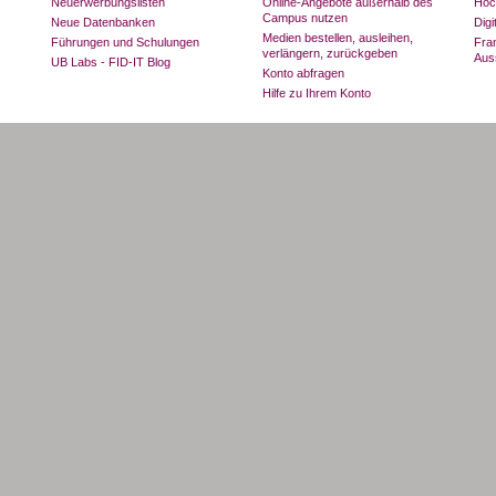
Neuerwerbungslisten
Online-Angebote außerhalb des
Hoc
Campus nutzen
Neue Datenbanken
Dig
Medien bestellen, ausleihen,
Führungen und Schulungen
Fran
verlängern, zurückgeben
Aus
UB Labs - FID-IT Blog
Konto abfragen
Hilfe zu Ihrem Konto