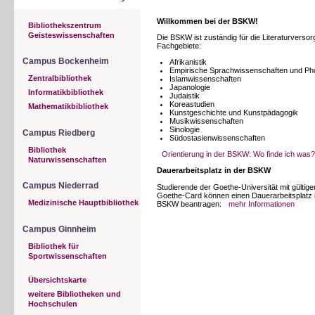
Willkommen bei der BSKW!
Bibliothekszentrum
Geisteswissenschaften
Die BSKW ist zuständig für die Literaturverso
Fachgebiete:
Campus Bockenheim
Afrikanistik
Empirische Sprachwissenschaften und Ph
Zentralbibliothek
Islamwissenschaften
Japanologie
Informatikbibliothek
Judaistik
Koreastudien
Mathematikbibliothek
Kunstgeschichte und Kunstpädagogik
Musikwissenschaften
Sinologie
Campus Riedberg
Südostasienwissenschaften
Bibliothek
Orientierung in der BSKW: Wo finde ich was
Naturwissenschaften
Dauerarbeitsplatz in der BSKW
Campus Niederrad
Studierende der Goethe-Universität mit gültige
Goethe-Card können einen Dauerarbeitsplatz 
Medizinische Hauptbibliothek
BSKW beantragen:
mehr Informationen
Campus Ginnheim
Bibliothek für
Sportwissenschaften
Übersichtskarte
weitere Bibliotheken und
Hochschulen