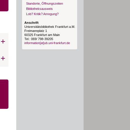
Standorte, Öffnungszeiten
Bibliotheksausweis
Lob? Kritik? Anregung?
Anschrift
Universitätsbibliothek Frankfurt a.M.
Freimannplatz 1
60325 Frankfurt am Main
Tel.: 069/ 798-39205
information[at]ub.uni-frankfurt.de
en
oss