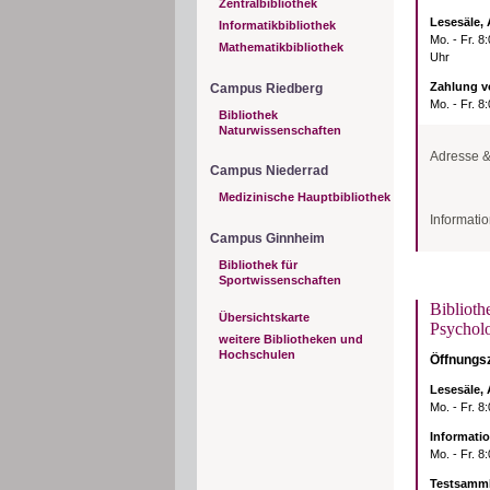
Zentralbibliothek
Lesesäle,
Informatikbibliothek
Mo. - Fr. 8
Mathematikbibliothek
Uhr
Zahlung v
Campus Riedberg
Mo. - Fr. 8
Bibliothek
Naturwissenschaften
Adresse &
Campus Niederrad
Medizinische Hauptbibliothek
Adresse &
Informatio
Goethe-Uni
Bibliothek 
Campus Ginnheim
Theodor-W.
60323 Fran
Bibliothek für
Sportwissenschaften
Anschrift 
Goethe-Uni
Biblioth
Bibliothek 
Übersichtskarte
60629 Fran
Psychol
weitere Bibliotheken und
Informati
Hochschulen
Öffnungsz
Tel: 069/7
E-Mail:
bruw
Lesesäle,
Ansprech
Mo. - Fr. 8
💼 Hinweis
Informati
Garderobe
Mo. - Fr. 8
Zur Auf
Jacken 
Testsamm