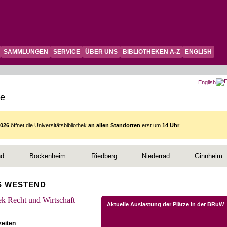
SAMMLUNGEN
SERVICE
ÜBER UNS
BIBLIOTHEKEN A-Z
ENGLISH
English
te
2026
öffnet die Universitätsbibliothek
an allen Standorten
erst um
14 Uhr
.
nd
Bockenheim
Riedberg
Niederrad
Ginnheim
S WESTEND
ek Recht und Wirtschaft
Aktuelle Auslastung der Plätze in der BRuW
zeiten