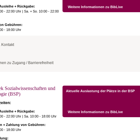
 Ausleihe + Rückgabe:
Weitere Informationen zu BibLive
:00 - 22:00 Uhr | Sa. + So. 10:00 - 22:00
on Gebühren:
:00 - 18:00 Uhr
 Kontakt
 Anschrift Paketpost
nen zu Zugang / Barrierefreiheit
versität Frankfurt am Main
Recht und Wirtschaft
-Adorno-Platz 4
kfurt am Main
Eingang
Briefpost
Die Eingangstüren sind über eine Rampe stufenlos erreichbar, an der Tür gibt es ein
versität Frankfurt am Main
Türöffner.
ek Sozialwissenschaften und
Recht und Wirtschaft
Aktuelle Auslastung der Plätze in der BSP
kfurt am Main
ogie (BSP)
Schließfächer
on
eiten:
Schließfächer sind in jeder Höhe vorhanden.
98-34965
-info[at]ub.uni-frankfurt.de
 Ausleihe + Rückgabe:
Weitere Informationen zu BibLive
Aufzüge
partner*innen
:00 - 22:00 Uhr | Sa. 10:00 - 18:00 Uhr
Alle Räume sind über Aufzüge erreichbar. Es gibt je einen Aufzug und Südteil und im
Nordteil des Gebäudes.
e zu unseren Schließ- bzw.
on + Zahlung von Gebühren:
nfächern
:00 - 18:00 Uhr
Behindertentoiletten
bewahrung Ihrer Taschen und
nutzen Sie bitte ein
lung:
Es gibt Behindertentoiletten im Südteil (vom Eingang nach links) sowohl im Erdgesch