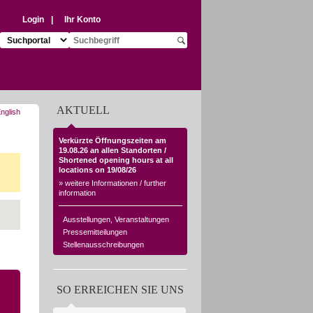
Login
|
Ihr Konto
Suchziel auswählen:
Suchbegriff eingeben:
Suche starten
AKTUELL
Verkürzte Öffnungszeiten am
19.08.26 an allen Standorten /
Shortened opening hours at all
locations on 19/08/26
» weitere Informationen / further
information
Ausstellungen, Veranstaltungen
Pressemitteilungen
Stellenausschreibungen
SO ERREICHEN SIE UNS