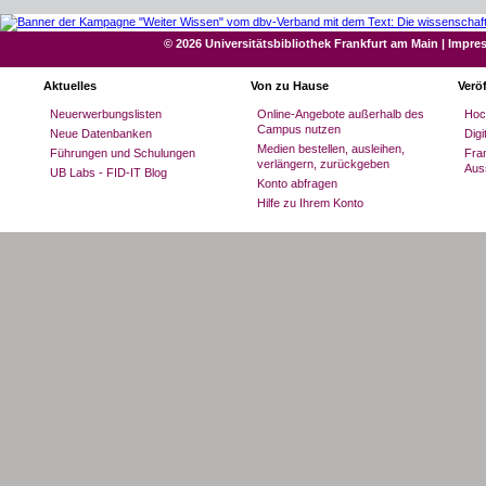
Bei Verwendungszweck bitte unbedingt ang
✔
✔
✔
Vollständige Ausweisnummer
MedHB
© 2026 Universitätsbibliothek Frankfurt am Main
Mahndatum (siehe Mahn-E-Mail)
|
Impre
Wir weisen darauf hin, dass zwischen Ihre
die Verwaltung der Goethe-Universität 2-3 W
Campus Ginnheim
Aktuelles
Von zu Hause
Verö
Kontos ist erst nach der Bestätigung des Z
Es ist daher zeitsparend für Sie, das Geld b
Neuerwerbungslisten
Online-Angebote außerhalb des
Hoc
Campus nutzen
Neue Datenbanken
Dig
✔
Sport
Seit dem 09.10.2025 sind Kreditinstitute 
Medien bestellen, ausleihen,
Führungen und Schulungen
Fran
durchzuführen. Dabei müssen IBAN und E
verlängern, zurückgeben
Aus
Warnhinweise.
UB Labs - FID-IT Blog
Der offizielle Kontoinhaber lautet:
Johann-
Konto abfragen
Hilfe zu Ihrem Konto
Wenn die IBAN korrekt ist, kann die Üb
ausgeführt werden.
Weitere Informationen finden Sie über
BaF