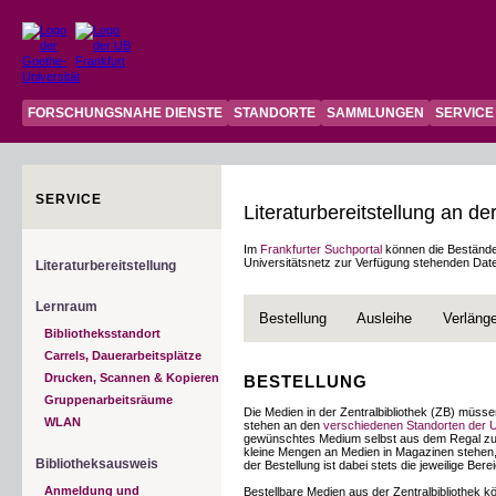
FORSCHUNGSNAHE DIENSTE
STANDORTE
SAMMLUNGEN
SERVICE
SERVICE
Literaturbereitstellung an de
Im
Frankfurter Suchportal
können die Bestände d
Universitätsnetz zur Verfügung stehenden Dat
Literaturbereitstellung
Lernraum
Bestellung
Ausleihe
Verläng
Bibliotheksstandort
Carrels, Dauerarbeitsplätze
Drucken, Scannen & Kopieren
BESTELLUNG
Gruppenarbeitsräume
Die Medien in der Zentralbibliothek (ZB) müsse
WLAN
stehen an den
verschiedenen Standorten der Un
gewünschtes Medium selbst aus dem Regal zum E
kleine Mengen an Medien in Magazinen stehen, 
Bibliotheksausweis
der Bestellung ist dabei stets die jeweilige Bere
Anmeldung und
Bestellbare Medien aus der Zentralbibliothek 