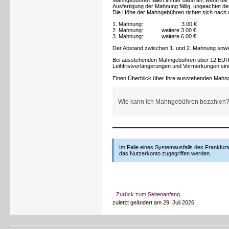
Ausfertigung der Mahnung fällig, ungeachtet d
Es gelten die Bedingungen der
Benutzungsor
Die Höhe der Mahngebühren richtet sich nach
✔
BSKW
1. Mahnung: 3.00 €
Was kann man selbst verbuchen?
2. Mahnung: weitere 3.00 €
3. Mahnung: weitere 6.00 €
An den Selbstverbuchungsgeräten/Rückgabea
BZG
Bereichsbibliothek zurückbuchen.
(Q1)
Der Abstand zwischen 1. und 2. Mahnung sowie
Was geht nicht am Selbstverbucher/Rü
Bei ausstehenden Mahngebühren über 12 EUR wi
BZG
Leihfristverlängerungen und Vormerkungen sin
Zahlen von Mahngebühren
(Q6)
Rückgabe von Medien von einem and
Einen Überblick über Ihre ausstehenden Mahng
Rückgabe von Sondermaterialien
Campus Bockenheim
Bitte geben Sie beschädigte Medien pers
Wie kann ich Mahngebühren bezahlen
✔
✔
✔
ZB
Die Mahngebühren können zu den Servicezeit
Bibliothek Recht und Wirtschaft (B
Bibliothek Sozialwissenschaften un
Mathe
Bibliothek Sprach- und Kulturwiss
Im Falle eines Systemausfalls des Frankfurt
Zentralbibliothek (ZB)
das Nutzerkonto zugegriffen werden.
Bibliothek Naturwissenschaften (BN
Medizinische Hauptbibliothek (Med
Campus Riedberg
Ist die Bezahlung per Überweisung mög
Sollten Sie keinerlei Möglichkeit haben, die
Mahngebühren auf das folgende Konto über
✔
✔
✔
BNat
Zurück zum Seitenanfang
Kontoinhaber: Universitätsbibliothek Frankfu
zuletzt geändert am 29. Juli 2026
Bank: Helaba Landesbank Thüringen
IBAN: DE95 5005 0000 0001 0064 10
Campus Niederrad
BIC: HELADEFF