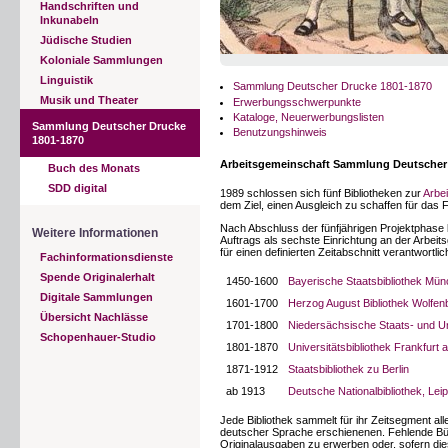
Handschriften und
Inkunabeln
Jüdische Studien
Koloniale Sammlungen
Linguistik
Sammlung Deutscher Drucke 1801-1870
Musik und Theater
Erwerbungsschwerpunkte
Kataloge, Neuerwerbungslisten
Sammlung Deutscher Drucke
Benutzungshinweis
1801-1870
Arbeitsgemeinschaft Sammlung Deutscher
Buch des Monats
SDD digital
1989 schlossen sich fünf Bibliotheken zur
Arbe
dem Ziel, einen Ausgleich zu schaffen für das 
Nach Abschluss der fünfjährigen Projektphase b
Weitere Informationen
Auftrags als sechste Einrichtung an der Arbei
für einen definierten Zeitabschnitt verantwortlich
Fachinformationsdienste
Spende Originalerhalt
1450-1600
Bayerische Staatsbibliothek Mü
Digitale Sammlungen
1601-1700
Herzog August Bibliothek Wolfenb
Übersicht Nachlässe
1701-1800
Niedersächsische Staats- und Uni
Schopenhauer-Studio
1801-1870
Universitätsbibliothek Frankfurt
1871-1912
Staatsbibliothek zu Berlin
ab 1913
Deutsche Nationalbibliothek, Lei
Jede Bibliothek sammelt für ihr Zeitsegment a
deutscher Sprache erschienenen. Fehlende Büc
Originalausgaben zu erwerben oder, sofern die