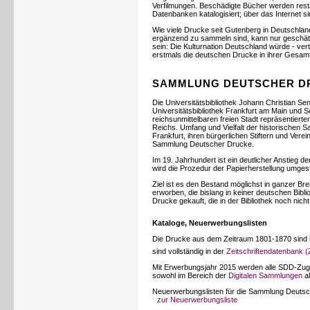
Verfilmungen. Beschädigte Bücher werden rest
Datenbanken katalogisiert; über das Internet s
Wie viele Drucke seit Gutenberg in Deutschland
ergänzend zu sammeln sind, kann nur geschätzt
sein: Die Kulturnation Deutschland würde - verte
erstmals die deutschen Drucke in ihrer Gesamt
SAMMLUNG DEUTSCHER DR
Die Universitätsbibliothek Johann Christian 
Universitätsbibliothek Frankfurt am Main und S
reichsunmittelbaren freien Stadt repräsentierte
Reichs. Umfang und Vielfalt der historischen S
Frankfurt, ihren bürgerlichen Stiftern und Vere
Sammlung Deutscher Drucke.
Im 19. Jahrhundert ist ein deutlicher Anstieg
wird die Prozedur der Papierherstellung umgeste
Ziel ist es den Bestand möglichst in ganzer B
erworben, die bislang in keiner deutschen Bib
Drucke gekauft, die in der Bibliothek noch nich
Kataloge, Neuerwerbungslisten
Die Drucke aus dem Zeitraum 1801-1870 sind
sind vollständig in der
Zeitschriftendatenbank 
Mit Erwerbungsjahr 2015 werden alle SDD-Zugäng
sowohl im Bereich der
Digitalen Sammlungen
al
Neuerwerbungslisten für die Sammlung Deutsche
zur Neuerwerbungsliste