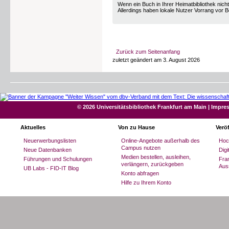
Suchen Sie nach dem Zeitschriftentitel (z.B.
Wenn ein Buch in Ihrer Heimatbibliothek nich
Allerdings haben lokale Nutzer Vorrang vor B
Zurück zum Seitenanfang
zuletzt geändert am 3. August 2026
© 2026 Universitätsbibliothek Frankfurt am Main
|
Impre
Aktuelles
Von zu Hause
Verö
Neuerwerbungslisten
Online-Angebote außerhalb des
Hoc
Campus nutzen
3. Schritt
Neue Datenbanken
Dig
Medien bestellen, ausleihen,
Führungen und Schulungen
Fran
In den Suchergebnissen gewünschten Titel 
verlängern, zurückgeben
Aus
UB Labs - FID-IT Blog
Konto abfragen
Hilfe zu Ihrem Konto
3. Schritt
Wählen Sie den Treffer aus, der den gesuchten
auf „Volltext“, bei gedruckten Zeitschriften au
Hinweis: Achten Sie auf den Zeitschriftenjah