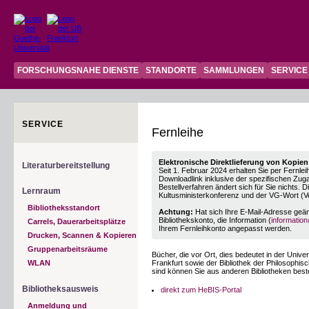
FORSCHUNGSNAHE DIENSTE
STANDORTE
SAMMLUNGEN
SERVICE
SERVICE
Fernleihe
Elektronische Direktlieferung von Kopien
Literaturbereitstellung
Seit 1. Februar 2024 erhalten Sie per Fernleih
Downloadlink inklusive der spezifischen Zug
Bestellverfahren ändert sich für Sie nichts. 
Lernraum
Kultusministerkonferenz und der VG-Wort (V
Bibliotheksstandort
Achtung:
Hat sich Ihre E-Mail-Adresse geänd
Bibliothekskonto, die Information (
information
Carrels, Dauerarbeitsplätze
Ihrem Fernleihkonto angepasst werden.
Drucken, Scannen & Kopieren
Gruppenarbeitsräume
Bücher, die vor Ort, dies bedeutet in der Univer
WLAN
Frankfurt sowie der Bibliothek der Philosoph
sind können Sie aus anderen Bibliotheken beste
Bibliotheksausweis
direkt zum HeBIS-Portal
Anmeldung und