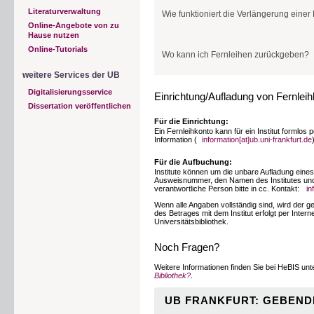
Sie können jederzeit in Ihrem Konto den Best
HeBIS-Portal anwählen:
https://portal.hebis.
Anmeldung auf «Ihre Fernleihdaten» und geb
Literaturverwaltung
Wie funktioniert die Verlängerung einer
Online-Angebote von zu
Durch Anklicken der angezeigten Bestellung
Hause nutzen
Bei Fernleihen richtet sich die Leihfrist nac
Ihre Fernleihdaten im Portal:
Online-Tutorials
vier Wochen. Eine Verlängerung der Leihfrist 
Wo kann ich Fernleihen zurückgeben?
folgende Formular
aus und senden es per 
dass die Bearbeitung ein paar Tage in Anspr
weitere Services der UB
kontaktiert werden muss.
Fernleihen können auf jedem
Campus der 
In der Navigationsleiste
ANMELDUNG
auswä
Digitalisierungsservice
Sollte die Herkunftsbibliothek nicht zustimmen
Einrichtung/Aufladung von Fernleih
Passwort eingeben und auf
ANMELDEN
kli
Bitte prüfen Sie die Leihfrist in Ihrem Bibliot
Dissertation veröffentlichen
Für die Einrichtung:
In der Navigationsleiste
ANMELDUNG
auswä
Ein Fernleihkonto kann für ein Institut formlos 
Passwort eingeben und auf
ANMELDEN
kli
Information (
information[at]ub.uni-frankfurt.de
Für die Aufbuchung:
Institute können um die unbare Aufladung eines F
Ausweisnummer, den Namen des Institutes und 
verantwortliche Person bitte in cc. Kontakt:
in
Wenn alle Angaben vollständig sind, wird der 
des Betrages mit dem Institut erfolgt per Inte
Universitätsbibliothek.
Noch Fragen?
2. Schritt
Weitere Informationen finden Sie bei HeBIS un
Bibliothek?
.
Suchbegriffe eingeben und Suche starten:
Sie werden von uns per Mail benachrichtigt, w
Sie auch erreichen können, aktualisieren Si
UB FRANKFURT: GEBEND
2. Schritt