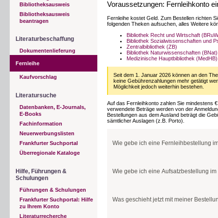
Voraussetzungen: Fernleihkonto ei
Bibliotheksausweis
Bibliotheksausweis
Fernleihe kostet Geld. Zum Bestellen richten S
beantragen
folgenden Theken aufsuchen, alles Weitere kö
Bibliothek Recht und Wirtschaft (BRuW
Literaturbeschaffung
Bibliothek Sozialwissenschaften und P
Zentralbibliothek (ZB)
Dokumentenlieferung
Bibliothek Naturwissenschaften (BNat)
Medizinische Hauptbibliothek (MedHB)
Fernleihe
Seit dem 1. Januar 2026 können an den Th
Kaufvorschlag
keine Gebührenzahlungen mehr getätigt werd
Möglichkeit jedoch weiterhin bestehen.
Literatursuche
Auf das Fernleihkonto zahlen Sie mindestens € 2
Datenbanken, E-Journals,
verwendete Beträge werden von der Anmeldung z
E-Books
Bestellungen aus dem Ausland beträgt die Gebüh
sämtlicher Auslagen (z.B. Porto).
Fachinformation
Neuerwerbungslisten
Wie gebe ich eine Fernleihbestellung im
Frankfurter Suchportal
Überregionale Kataloge
1. Schritt
Hilfe, Führungen &
Wie gebe ich eine Aufsatzbestellung im 
Schulungen
Online-Fernleihe
Führungen & Schulungen
HeBIS-Portal anwählen:
https://portal.hebis.
1. Schritt
Was geschieht jetzt mit meiner Bestellu
Frankfurter Suchportal: Hilfe
zu Ihrem Konto
Online-Fernleihe
Literaturrecherche