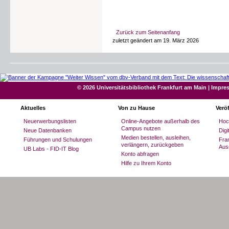
Zurück zum Seitenanfang
zuletzt geändert am 19. März 2026
© 2026 Universitätsbibliothek Frankfurt am Main
|
Impre
Aktuelles
Von zu Hause
Verö
Neuerwerbungslisten
Online-Angebote außerhalb des
Hoc
Campus nutzen
Neue Datenbanken
Dig
Medien bestellen, ausleihen,
Führungen und Schulungen
Fran
verlängern, zurückgeben
Aus
UB Labs - FID-IT Blog
Konto abfragen
Hilfe zu Ihrem Konto