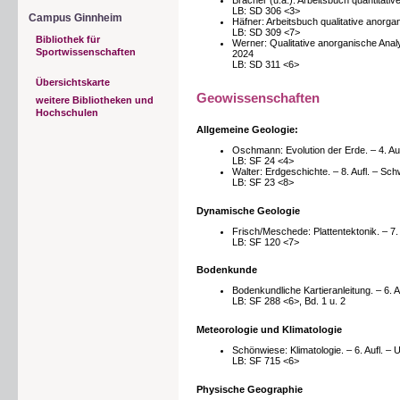
Bracher (u.a.): Arbeitsbuch quantitati
LB: SD 306 <3>
Campus Ginnheim
Häfner: Arbeitsbuch qualitative anorgan
LB: SD 309 <7>
Bibliothek für
Werner: Qualitative anorganische Anal
Sportwissenschaften
2024
LB: SD 311 <6>
Übersichtskarte
Geowissenschaften
weitere Bibliotheken und
Hochschulen
Allgemeine Geologie:
Oschmann: Evolution der Erde. – 4. Auf
LB: SF 24 <4>
Walter: Erdgeschichte. – 8. Aufl. – Sc
LB: SF 23 <8>
Dynamische Geologie
Frisch/Meschede: Plattentektonik. – 7.
LB: SF 120 <7>
Bodenkunde
Bodenkundliche Kartieranleitung. – 6.
LB: SF 288 <6>, Bd. 1 u. 2
Meteorologie und Klimatologie
Schönwiese: Klimatologie. – 6. Aufl. –
LB: SF 715 <6>
Physische Geographie