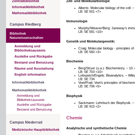
Zell- und Molekularbiologie
Zentralbibliothek
Informatikbibliothek
Alberts: Molecular biology of the cell.
LB: SE 501 <7>
Mathematikbibliothek
Immunologie
Campus Riedberg
Murphy/Weaver/Berg: Janeway’s immuno
LB: SE 581 <10>
Bibliothek
Naturwissenschaften
Genetik und Molekulargenetik:
Anmeldung und
Craig: Molecular biology - principles o
Bibliotheksausweis
LB: SE 560 <3>
Ausleihe und Rückgabe
Biochemie
Bestand und Benutzung
Berg/Stryer (u.a.): Biochemistry. – 10.
Räume und Ausstattung
LB: SE 703 <10>
English information
Lottspeich/Engels: Bioanalytics. – Wi
LB: SE 734
Informatikbibliothek
Voet/Pratt: Voet’s principles of biochemi
LB: SE 706 <5>
Mathematikbibliothek
Anmeldung und
Biophysik
Bibliotheksausweis
Sackmann: Lehrbuch der Biophysik. – 2
Ausleihe und Rückgabe
LB: SE 915 <2>
Bestand und Benutzung
Chemie
Campus Niederrad
Analytische und synthetische Chemie
Medizinische Hauptbibliothek