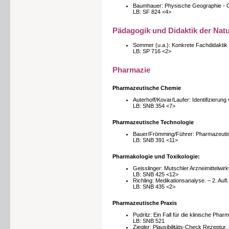
Baumhauer: Physische Geographie - Ge
LB: SF 824 <4>
Pädagogik und Didaktik der Nat
Sommer (u.a.): Konkrete Fachdidaktik C
LB: SP 716 <2>
Pharmazie
Pharmazeutische Chemie
Auterhoff/Kovar/Laufer: Identifizierung
LB: SNB 354 <7>
Pharmazeutische Technologie
Bauer/Frömming/Führer: Pharmazeutisc
LB: SNB 391 <11>
Pharmakologie und Toxikologie:
Geisslinger: Mutschler Arzneimittelwir
LB: SNB 425 <12>
Richling: Medikationsanalyse. – 2. Aufl
LB: SNB 435 <2>
Pharmazeutische Praxis
Pudritz: Ein Fall für die klinische Phar
LB: SNB 521
Ziegler: Plausibilitäts-Check Rezeptur. 