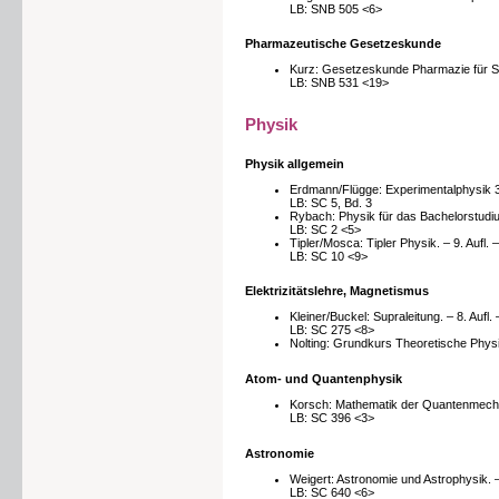
LB: SNB 505 <6>
Pharmazeutische Gesetzeskunde
Kurz: Gesetzeskunde Pharmazie für Stu
LB: SNB 531 <19>
Physik
Physik allgemein
Erdmann/Flügge: Experimentalphysik 
LB: SC 5, Bd. 3
Rybach: Physik für das Bachelorstudiu
LB: SC 2 <5>
Tipler/Mosca: Tipler Physik. – 9. Aufl. 
LB: SC 10 <9>
Elektrizitätslehre, Magnetismus
Kleiner/Buckel: Supraleitung. – 8. Aufl
LB: SC 275 <8>
Nolting: Grundkurs Theoretische Physik
Atom- und Quantenphysik
Korsch: Mathematik der Quantenmechan
LB: SC 396 <3>
Astronomie
Weigert: Astronomie und Astrophysik. –
LB: SC 640 <6>