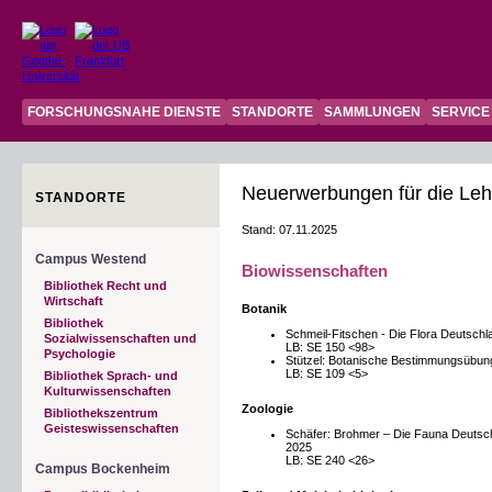
FORSCHUNGSNAHE DIENSTE
STANDORTE
SAMMLUNGEN
SERVICE
Neuerwerbungen für die L
STANDORTE
Stand: 07.11.2025
Campus Westend
Biowissenschaften
Bibliothek Recht und
Wirtschaft
Botanik
Bibliothek
Schmeil-Fitschen - Die Flora Deutschl
Sozialwissenschaften und
LB: SE 150 <98>
Psychologie
Stützel: Botanische Bestimmungsübunge
LB: SE 109 <5>
Bibliothek Sprach- und
Kulturwissenschaften
Zoologie
Bibliothekszentrum
Geisteswissenschaften
Schäfer: Brohmer – Die Fauna Deutsch
2025
LB: SE 240 <26>
Campus Bockenheim