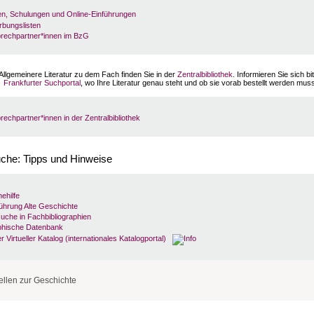
apparate
Raum 5.612 (5. OG) Alte Geschichte
turen und Lokalkennzeichen
Raum 5.621 (5. OG) Klassische Philologie
n, Schulungen und Online-Einführungen
ammlung Geisteswissenschaften
Raum 1.621 (1. OG)
bungslisten
aturen:
21/A-E, 21/FB-FZ
21/NB - 21/NZ (außer NF)
prechpartner*innen im BzG
beiten Klassische Philologie
21/FB 1825 M1, Raum 5.621 (5. OG)
beiten Alte Geschichte
21/NG 1525 M194, Raum 5.612 (5. OG)
ne Bücher werden für ca. 14 Tage ausgestellt, danach stehen sie im regulären Bestand.
werden monatlich
Neuerwerbungslisten
aller im BzG gekauften Bücher erstellt.
Allgemeinere Literatur zu dem Fach finden Sie in der
Zentralbibliothek
. Informieren Sie sich bi
Frankfurter Suchportal
, wo Ihre Literatur genau steht und ob sie vorab bestellt werden mus
rechpartner*innen in der Zentralbibliothek
uche: Tipps und Hinweise
ehilfe
ührung Alte Geschichte
suche in Fachbibliographien
aphische Datenbank
r Virtueller Katalog (internationales Katalogportal)
ellen zur Geschichte
e allgemein