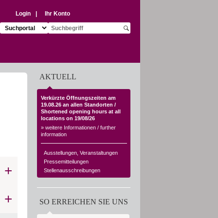
Login
|
Ihr Konto
Suchziel auswählen:
Suchbegriff eingeben:
Suche starten
AKTUELL
Verkürzte Öffnungszeiten am
19.08.26 an allen Standorten /
Shortened opening hours at all
locations on 19/08/26
» weitere Informationen / further
information
Ausstellungen, Veranstaltungen
Pressemitteilungen
Stellenausschreibungen
SO ERREICHEN SIE UNS