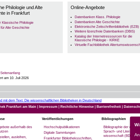
he Philologie und Alte
o online - Fachportal für Geschichtswissenschaften
Online-Angebote
tual Library History : Central catalogue
[mit umfassendem Länderkatalog]
te in Frankfurt
toricum.net - Geschichtswissenschaften im Internet
Datenbanken Klass. Philologie
hichte
Datenbanken Alte Geschichte
ür Klassische Philologie
Elektronische Zeitschriftenbibliothek (EZB)
 für Alte Geschichte
KE : Katalog der Internet-Ressourcen für die Klassische Philologie
[auch für Althistoriker die
Weitere lizenzfreie Datenbanken (DBIS)
fangreichste deutsche Sammlung]
pylaeum, die virtuelle Fachbibliothek Altertumswissenschaften
Katalog der Internetressourcen für die
versität Frankfurt am Main, Abteilung für Alte Geschichte
Klassische Philologie - KIRKE
Virtuelle Fachbibliothek Altertumswissensc
e Labyrinth : Resources for Medieval Studies
ternet Medieval Sourcebook
strél : Ressources et outilsdocumentaires sur Internet pour les médiévistes
ichte
Seitenanfang
tual Library Geschichte: Zeitgeschichte
rt am 10. Juli 2026
tgeschichte online
ndienste für Historiker
Soz-u-Kult
- Kommunikation und Fachinformation für die Geschichtswissenschaften
hiv.Net - Archivwesen online
thek Frankfurt am Main
|
Impressum
|
Rechtliche Hinweise
|
Barrierefreiheit
|
Datensch
hien online
hichte
use
Veröffentlichungen
Bibliographien
omon online
Wi
gebote außerhalb des
Hochschulpublikationen
Bibliographie der deuts
arch in ANRW
[online-Suche in den Inhaltsverzeichnissen von Aufstieg und Niedergang der
mischen Welt]
utzen
Sprach- und Literatur-
Digitale Sammlungen
An
wissenschaft (BDSL)
tellen, ausleihen,
Frankfurter Bibliotheksschriften,
e