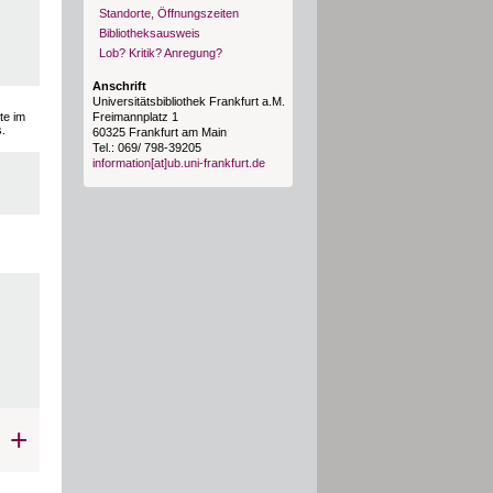
Standorte, Öffnungszeiten
Bibliotheksausweis
Lob? Kritik? Anregung?
Anschrift
Universitätsbibliothek Frankfurt a.M.
Freimannplatz 1
tte im
s.
60325 Frankfurt am Main
Tel.: 069/ 798-39205
information[at]ub.uni-frankfurt.de