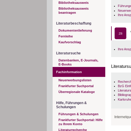
Semester
RVK-Signa
Bibliotheksausweis
Führunge
Bibliotheksausweis
Lehrbuchs
Neuerwer
Neue Sign
beantragen
Ihre Ans
Magisterar
Magisterar
Neuerworbe
Literaturbeschaffung
Außerdem 
Dokumentenlieferung
ZB
Fernleihe
Kaufvorschlag
Ihre Ansp
Literatursuche
Datenbanken, E-Journals,
E-Books
Literaturs
Fachinformation
Neuerwerbungslisten
Recherch
BzG Einf
Frankfurter Suchportal
Literatur
Überregionale Kataloge
Bibliogr
Karlsruhe
Hilfe, Führungen &
Schulungen
Führungen & Schulungen
Internetqu
Frankfurter Suchportal: Hilfe
zu Ihrem Konto
Literaturrecherche
Geschicht