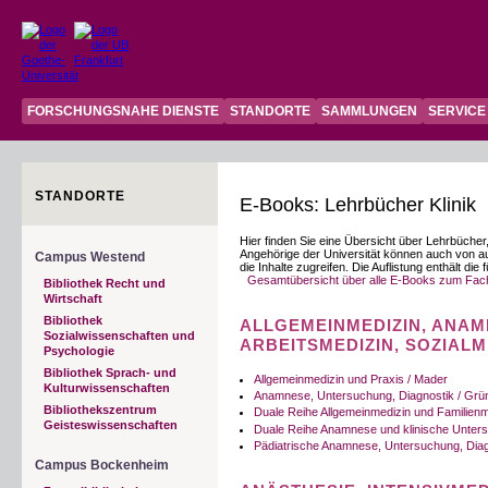
FORSCHUNGSNAHE DIENSTE
STANDORTE
SAMMLUNGEN
SERVICE
STANDORTE
E-Books: Lehrbücher Klinik
Hier finden Sie eine Übersicht über Lehrbüche
Angehörige der Universität können auch von
Campus Westend
die Inhalte zugreifen. Die Auflistung enthält die 
Gesamtübersicht über alle E-Books zum Fach
Bibliothek Recht und
Wirtschaft
Bibliothek
ALLGEMEINMEDIZIN, ANAM
Sozialwissenschaften und
ARBEITSMEDIZIN, SOZIALM
Psychologie
Bibliothek Sprach- und
Allgemeinmedizin und Praxis / Mader
Kulturwissenschaften
Anamnese, Untersuchung, Diagnostik / Grü
Bibliothekszentrum
Duale Reihe Allgemeinmedizin und Familienm
Geisteswissenschaften
Duale Reihe Anamnese und klinische Unters
Pädiatrische Anamnese, Untersuchung, Dia
Campus Bockenheim