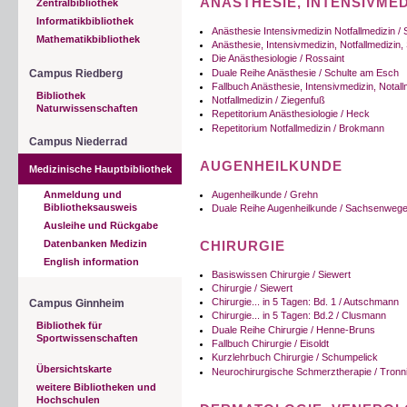
ANÄSTHESIE, INTENSIVMED
Zentralbibliothek
Informatikbibliothek
Anästhesie Intensivmedizin Notfallmedizin / S
Mathematikbibliothek
Anästhesie, Intensivmedizin, Notfallmedizin
Die Anästhesiologie / Rossaint
Duale Reihe Anästhesie / Schulte am Esch
Campus Riedberg
Fallbuch Anästhesie, Intensivmedizin, Nota
Bibliothek
Notfallmedizin / Ziegenfuß
Naturwissenschaften
Repetitorium Anästhesiologie / Heck
Repetitorium Notfallmedizin / Brokmann
Campus Niederrad
AUGENHEILKUNDE
Medizinische Hauptbibliothek
Augenheilkunde / Grehn
Anmeldung und
Bibliotheksausweis
Duale Reihe Augenheilkunde / Sachsenwege
Ausleihe und Rückgabe
CHIRURGIE
Datenbanken Medizin
English information
Basiswissen Chirurgie / Siewert
Chirurgie / Siewert
Chirurgie... in 5 Tagen: Bd. 1 / Autschmann
Campus Ginnheim
Chirurgie... in 5 Tagen: Bd.2 / Clusmann
Bibliothek für
Duale Reihe Chirurgie / Henne-Bruns
Sportwissenschaften
Fallbuch Chirurgie / Eisoldt
Kurzlehrbuch Chirurgie / Schumpelick
Übersichtskarte
Neurochirurgische Schmerztherapie / Tronn
weitere Bibliotheken und
Hochschulen