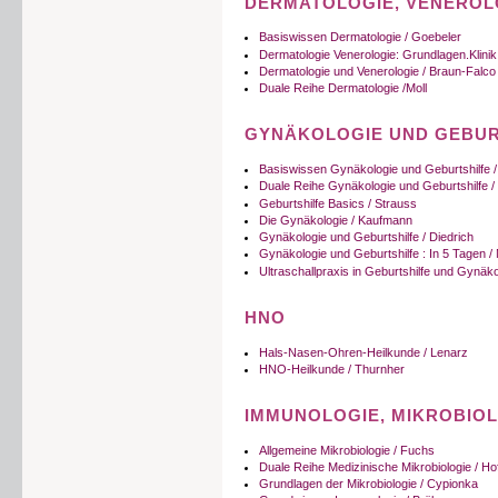
DERMATOLOGIE, VENEROL
Basiswissen Dermatologie / Goebeler
Dermatologie Venerologie: Grundlagen.Klinik.
Dermatologie und Venerologie / Braun-Falco
Duale Reihe Dermatologie /Moll
GYNÄKOLOGIE UND GEBUR
Basiswissen Gynäkologie und Geburtshilfe 
Duale Reihe Gynäkologie und Geburtshilfe /
Geburtshilfe Basics / Strauss
Die Gynäkologie / Kaufmann
Gynäkologie und Geburtshilfe / Diedrich
Gynäkologie und Geburtshilfe : In 5 Tagen 
Ultraschallpraxis in Geburtshilfe und Gynäko
HNO
Hals-Nasen-Ohren-Heilkunde / Lenarz
HNO-Heilkunde / Thurnher
IMMUNOLOGIE, MIKROBIOL
Allgemeine Mikrobiologie / Fuchs
Duale Reihe Medizinische Mikrobiologie / Ho
Grundlagen der Mikrobiologie / Cypionka