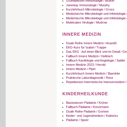
Grundwissen Immunologie / Bröker
Janeway Immunologie / Murphy
Kurzlehrbuch Mikrobiologie / Gross
Medizinische Mikrobiologie und Infektiologie
Medizinische Mikrobiologie und Infektiologi
Molekulare Virologie / Modrow
INNERE MEDIZIN
Duale Reihe Innere Medizin / Arastéh
EKG-Kurs für Isabel / Trappe
Das EKG : Auf einen Blick und im Detail / Ge
Fallbuch Innere Medizin / Hellmich
Fallbuch Kardiologie und Angiologie / Sattler
Innere Medizin 2023 / Herold
Innere Medizin / Piper
Kurzlehrbuch Innere Medizin / Baenkler
Praktische Labordiagnostik / Renz
Repetitorium Internistische Intensivmedizin /
KINDERHEILKUNDE
Basiswissen Pädiatrie / Kröner
Fallbuch Pädiatrie / Kreckmann
Duale Reihe Pädiatrie / Gortner
Kinder- und Jugendmedizin / Koletzko
Pädiatrie / Speer