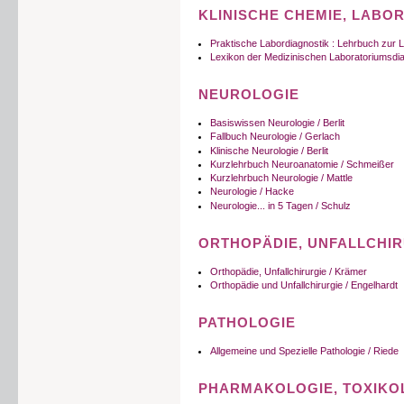
KLINISCHE CHEMIE, LABO
Praktische Labordiagnostik : Lehrbuch zur
Lexikon der Medizinischen Laboratoriumsdi
NEUROLOGIE
Basiswissen Neurologie / Berlit
Fallbuch Neurologie / Gerlach
Klinische Neurologie / Berlit
Kurzlehrbuch Neuroanatomie / Schmeißer
Kurzlehrbuch Neurologie / Mattle
Neurologie / Hacke
Neurologie... in 5 Tagen / Schulz
ORTHOPÄDIE, UNFALLCHI
Orthopädie, Unfallchirurgie / Krämer
Orthopädie und Unfallchirurgie / Engelhardt
PATHOLOGIE
Allgemeine und Spezielle Pathologie / Riede
PHARMAKOLOGIE, TOXIKO