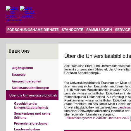
FORSCHUNGSNAHE DIENSTE
STANDORTE
SAMMLUNGEN
SERVICE
ÜBER UNS
Über die Universitätsbiblioth
Seit 2005 sind Stadt- und Universitätsbiblioth
Organigramm
vereint zur zentralen Bibliothek der Universit
Christian Senckenberg«.
Strategie
Ansprechpersonen
Die Universitätsbibliothek Frankfurt am Main zä
ihren umfangreichen Beständen und Sammlun
Stellenausschreibungen
[11,45 Millionen Medieneinheiten im Jahr 2022]
zentralen wissenschaftlichen Bibliotheken in de
Über die Universitätsbibliothek
Bundesrepublik Deutschland. Sie vereinigt in si
Funktion einer wissenschaftlichen Bibliothek für
Geschichte der
Stadt Frankfurt und das Rhein-Main-Gebiet, ei
Universitätsbibliothek mit zahlreichen
Landesa
Universitätsbibliothek
und einer Schwerpunktbibliothek innerhalb der
Senckenberg und seine
überregionalen Literaturversorgung.
Stiftung
Bibliothekssystem in Zahlen: Übersicht 2024
Provenienzforschung
Landesaufgaben