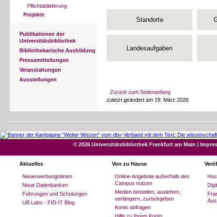
Pflichtablieferung
Projekte
Standorte
G
Publikationen der
Universitätsbibliothek
Landesaufgaben
Bibliothekarische Ausbildung
Pressemitteilungen
Veranstaltungen
Ausstellungen
Zurück zum Seitenanfang
zuletzt geändert am 19. März 2026
© 2026 Universitätsbibliothek Frankfurt am Main
|
Impre
Aktuelles
Von zu Hause
Verö
Neuerwerbungslisten
Online-Angebote außerhalb des
Hoc
Campus nutzen
Neue Datenbanken
Dig
Medien bestellen, ausleihen,
Führungen und Schulungen
Fran
verlängern, zurückgeben
Aus
UB Labs - FID-IT Blog
Konto abfragen
Hilfe zu Ihrem Konto