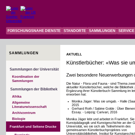
FORSCHUNGSNAHE DIENSTE
STANDORTE
SAMMLUNGEN
SERVICE
SAMMLUNGEN
AKTUELL
Künstlerbücher: «Was sie 
Sammlungen der Universität
Zwei besondere Neuerwerbungen de
Koordination der
Sammlungen
Die Natur - Flora und Fauna - sind Thema zwei
aktueller Künstlerbücher, welche die Bibliothek 
Sammlungen der Bibliothek
Ergänzung ihrer Künstlerbuch-Sammlung im let
erworben hat:
Afrika
Monika Jäger: Was sie umgab. - Halle (Saal
Allgemeine
2015
Literaturwissenschaft
Gerhard Roth / Sabine Golde : Über Bienen:
Essay. - Leipzig: Carivari, 2016
Archivzentrum
Biologie
Monika Jäger lebt und arbeitet in Frankfurt. Sie
Kunstpädagogik und Kunstgeschichte an der 
Universität, wo sie sich als Teilnehmerin des
Frankfurt und Seltene Drucke
gemeinsamen Künstlerbuchprojektes von
Universitätsbibliothek, Institut für Kunstgeschic
Bestände