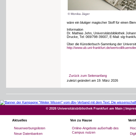
© Monika Jäger
wäre ein blutiger magischer Stoff für einen Bie
Information
Dr. Mathias Jehn, Universitätsbibliothek Joha
Drucke, Tel: 069/798-39007, E-Mail: slg-frankfur
Über die Künstlerbuch-Sammlung der Universitä
http://www.ub.uni-frankfurt.de/wertvoll/kuenstl
Zurück zum Seitenanfang
zuletzt geändert am 19. März 2026
© 2026 Universitätsbibliothek Frankfurt am Main
|
Impre
Aktuelles
Von zu Hause
Verö
Neuerwerbungslisten
Online-Angebote außerhalb des
Hoc
Campus nutzen
Neue Datenbanken
Dig