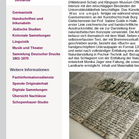
(Hildebrand-Schat) und Klingspor-Museum Of
intensiv mit den einschlägigen Beständen der
Universitätsbibliothek beschäftigte. Das Künst
Germanistik
Was sie umgab
fertigte sie während eine
Gastsemesters an der Kunsthochschule Burg
Handschriften und
Giebichenstein bei Prof. Sabine Golde in Halle. 
Inkunabeln
erster Linie zeichnerische und handschriftliche
Ausdrucksmittel, die sie zur Darstellung ihrer
Jüdische Studien
naturästhetischen Konzepte verwendet. Die Arb
Koloniale Sammlungen
befasst sich thematisch mit dem Wald. Neben 
selbstverfassten Text, der mit Brennnesselsaft
Linguistik
geschrieben wurde, besteht das «Buch» aus
handgeschöpftem Unkrautpapier im Format 12
Musik und Theater
und weist nach vollständiger Entfaltung eine ab
Sammlung Deutscher Drucke
Naturdarstellung in Pochoir-Technik auf. Bez
auf das Schlagwort von der Entfaltung der Nat
1801-1870
entwickelt Monika Jäger eine Faltung, die sowo
Landkarte ermöglicht. Inhalt und Materialität be
Weitere Informationen
Fachinformationsdienste
Spende Originalerhalt
Digitale Sammlungen
Übersicht Nachlässe
Schopenhauer-Studio