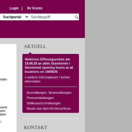
Login
|
Ihr Konto
Suchziel auswählen:
Suchbegriff eingeben:
Suche starten
AKTUELL
Verkürzte Öffnungszeiten am
19.08.26 an allen Standorten /
Shortened opening hours at all
locations on 19/08/26
-
» weitere Informationen / further
inden
information
Ausstellungen, Veranstaltungen
Pressemitteilungen
Stellenausschreibungen
nnend
Neues aus dem Archivzentrum
inem
 dem
k.
KONTAKT