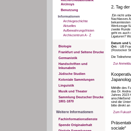
Arcinsys
2. Tag de
Benutzung
.Ein nicht unb
Informationen
Nachlasses Art
Archivgeschichte
bekanntesten 
Aktuelles
Werkzeuge für
zweite Runde 
Aufbewahrungsfristen
geht es auch 
Archivzentrum A - Z
Ligaturen? Wa
Datum und U
Biologie
Ort:
: UB Fra
(Rostocker St
Frankfurt und Seltene Drucke
Die Teilnehme
Germanistik
Zur Anmeldun
Handschriften und
Inkunabeln
Kooperati
Jüdische Studien
Japanolog
Koloniale Sammlungen
Linguistik
Mithilfe des 
Musik und Theater
das Dr. Andre
Jahres 2023 
Sammlung Deutscher Drucke
anschließend 
1801-1870
sind die Unte
bitte direkt a
Weitere Informationen
Zum Fukushi
Fachinformationsdienste
Präsentati
Spende Originalerhalt
sociale“
Digitale Sammlungen