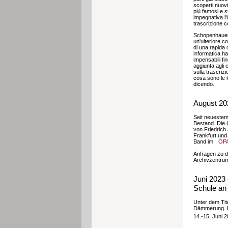
scoperti nuovi
più famosi e s
impegnativa l'
trascrizione co
Schopenhauer h
un'ulteriore c
di una rapida c
informatica ha
impensabili fi
aggiunta agli 
sulla trascri
cosa sono le 
dicendo.
August 20
Seit neuestem
Bestand. Die 
von Friedrich
Frankfurt und
Band im
OPA
Anfragen zu d
Archivzentrum
Juni 2023 
Schule an 
Unter dem Tit
Dämmerung. Ho
14.-15. Juni 2