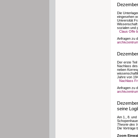
Dezember 
Die Unterlage
eingesehen we
Universität Fr
Wissenschaft 
sozialen und 
Claus Offe b
Anfragen zu d
archivzentrum[
Dezember 
Der erste Tei
Nachlass des P
neben Korresp
wissenschaftli
Jahre von 194
Nachlass Fr
Anfragen zu d
archivzentrum[
Dezember 
seine Log
Am 1., 8. und
Schopenhauer.
Theorie des V
Die Vorträge b
Zoom Einwah