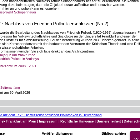
s, den handschriftlichen Nachlass Arthur Schopenhauers besser zu erschließen. Sie können
tzung dazu beizutragen, dass die Objekte besser auffindbar und benutzbar werden.
ch hier an und schon kann es losgehen:
onsprojekt Schopenhauer
 · Nachlass von Friedrich Pollock erschlossen (Na 2)
wurde die Bearbeitung des Nachlasses von Friedrich Pollock (1920-1969) abgeschlossen. Fr
ofessor für Volkswirtschaftslehre und Soziologie an der Universität Frankfurt und einer der
es Instituts für Sozialforschung. Bei der Bearbeitung wurden 203 Einheiten gebildet. In sein
n sich Korrespondenzen mit den bedeutenden Vertretern der Kritischen Theorie und eine Rei
n wissenschaftlicher Arbeiten.
nformationen wenden Sie sich bitte direkt an das Archivzentrum:
m[at]ub.uni-frankfurt.de
edrich Pollock in Arcinsys
hivzentrum 2008 - 2021
Seitenanfang
rt am 30. April 2026
thek Frankfurt am Main
|
Impressum
|
Rechtliche Hinweise
|
Barrierefreiheit
|
Datensch
use
Veröffentlichungen
Bibliographien
Wi