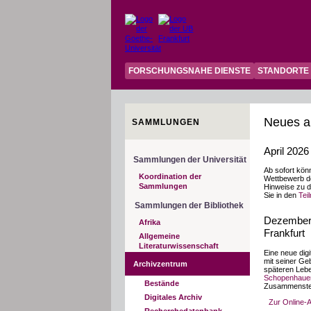
FORSCHUNGSNAHE DIENSTE
STANDORTE
Neues a
SAMMLUNGEN
April 202
Sammlungen der Universität
Ab sofort kön
Koordination der
Wettbewerb d
Sammlungen
Hinweise zu d
Sie in den
Tei
Sammlungen der Bibliothek
Dezember 
Afrika
Frankfurt
Allgemeine
Literaturwissenschaft
Eine neue dig
mit seiner Ge
Archivzentrum
späteren Lebe
Schopenhauer
Bestände
Zusammenstell
Digitales Archiv
Zur Online-
Recherchedatenbank