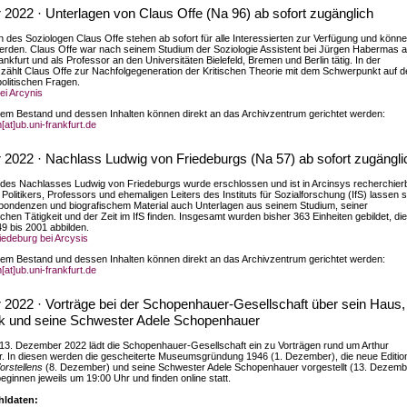
2022 · Unterlagen von Claus Offe (Na 96) ab sofort zugänglich
n des Soziologen Claus Offe stehen ab sofort für alle Interessierten zur Verfügung und könn
rden. Claus Offe war nach seinem Studium der Soziologie Assistent bei Jürgen Habermas a
ankfurt und als Professor an den Universitäten Bielefeld, Bremen und Berlin tätig. In der
zählt Claus Offe zur Nachfolgegeneration der Kritischen Theorie mit dem Schwerpunkt auf d
politischen Fragen.
ei Arcynis
em Bestand und dessen Inhalten können direkt an das Archivzentrum gerichtet werden:
at]ub.uni-frankfurt.de
2022 · Nachlass Ludwig von Friedeburgs (Na 57) ab sofort zugängli
l des Nachlasses Ludwig von Friedeburgs wurde erschlossen und ist in Arcinsys recherchierb
olitikers, Professors und ehemaligen Leiters des Instituts für Sozialforschung (IfS) lassen s
ondenzen und biografischem Material auch Unterlagen aus seinem Studium, seiner
chen Tätigkeit und der Zeit im IfS finden. Insgesamt wurden bisher 363 Einheiten gebildet, die
9 bis 2001 abbilden.
iedeburg bei Arcysis
em Bestand und dessen Inhalten können direkt an das Archivzentrum gerichtet werden:
at]ub.uni-frankfurt.de
2022 · Vorträge bei der Schopenhauer-Gesellschaft über sein Haus,
ik und seine Schwester Adele Schopenhauer
 13. Dezember 2022 lädt die Schopenhauer-Gesellschaft ein zu Vorträgen rund um Arthur
 In diesen werden die gescheiterte Museumsgründung 1946 (1. Dezember), die neue Editio
orstellens
(8. Dezember) und seine Schwester Adele Schopenhauer vorgestellt (13. Dezemb
eginnen jeweils um 19:00 Uhr und finden online statt.
ldaten: