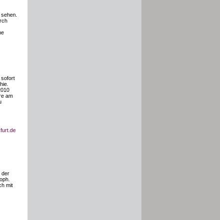
u sehen.
rch
ne
sofort
hie.
2010
hre am
u
furt.de
 der
soph.
ch mit