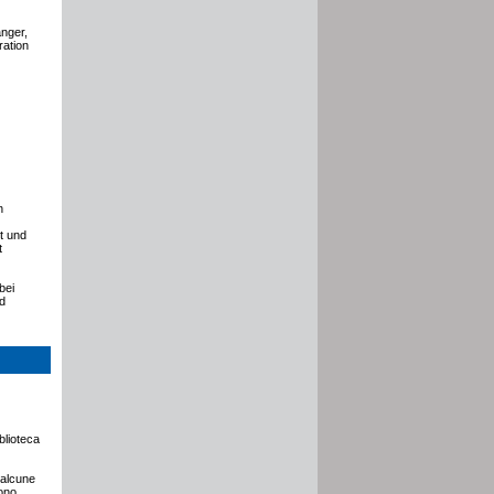
anger,
ration
n
rt und
t
bei
d
blioteca
 alcune
gono