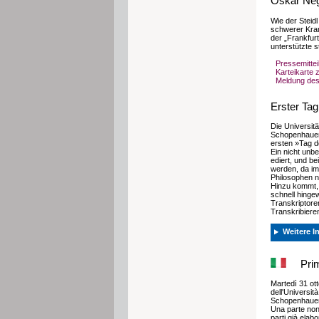
Oskar Neg
Wie der Steid
schwerer Kran
der „Frankfur
unterstützte s
Pressemitte
Karteikarte
Meldung des 
Erster Tag
Die Universit
Schopenhauer
ersten »Tag d
Ein nicht unbe
ediert, und be
werden, da im
Philosophen 
Hinzu kommt, d
schnell hinge
Transkriptore
Transkribiere
Weitere 
Prim
Martedì 31 ott
dell'Universit
Schopenhauer d
Una parte non 
parti già elab