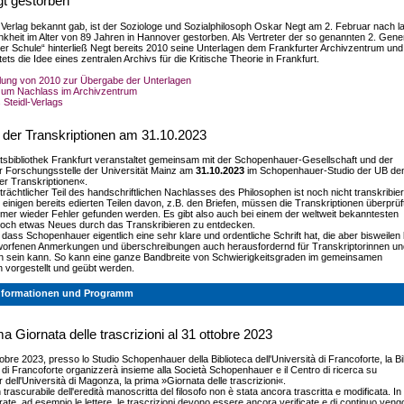
t gestorben
l Verlag bekannt gab, ist der Soziologe und Sozialphilosoph Oskar Negt am 2. Februar nach l
kheit im Alter von 89 Jahren in Hannover gestorben. Als Vertreter der so genannten 2. Gene
ter Schule“ hinterließ Negt bereits 2010 seine Unterlagen dem Frankfurter Archivzentrum und
tets die Idee eines zentralen Archivs für die Kritische Theorie in Frankfurt.
ilung von 2010 zur Übergabe der Unterlagen
 zum Nachlass im Archivzentrum
Steidl-Verlags
 der Transkriptionen am 31.10.2023
ätsbibliothek Frankfurt veranstaltet gemeinsam mit der Schopenhauer-Gesellschaft und der
 Forschungsstelle der Universität Mainz am
31.10.2023
im Schopenhauer-Studio der UB de
er Transkriptionen«.
trächtlicher Teil des handschriftlichen Nachlasses des Philosophen ist noch nicht transkribie
i einigen bereits edierten Teilen davon, z.B. den Briefen, müssen die Transkriptionen überprüf
mer wieder Fehler gefunden werden. Es gibt also auch bei einem der weltweit bekanntesten
noch etwas Neues durch das Transkribieren zu entdecken.
ass Schopenhauer eigentlich eine sehr klare und ordentliche Schrift hat, die aber bisweilen 
worfenen Anmerkungen und überschreibungen auch herausfordernd für Transkriptorinnen un
n sein kann. So kann eine ganze Bandbreite von Schwierigkeitsgraden im gemeinsamen
n vorgestellt und geübt werden.
Informationen und Programm
a Giornata delle trascrizioni al 31 ottobre 2023
obre 2023, presso lo Studio Schopenhauer della Biblioteca dell'Università di Francoforte, la Bi
à di Francoforte organizzerà insieme alla Società Schopenhauer e il Centro di ricerca su
ell'Università di Magonza, la prima »Giornata delle trascrizioni«.
trascurabile dell'eredità manoscritta del filosofo non è stata ancora trascritta e modificata. In
orate, ad esempio le lettere, le trascrizioni devono essere ancora verificate e di continuo ven