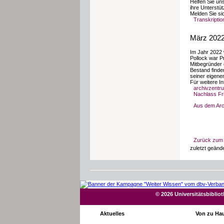
Helfen Sie un
ihre Unterstü
Melden Sie si
Transkripti
März 2022
Im Jahr 2022 
Pollock war Pr
Mitbegründer d
Bestand finde
seiner eigene
Für weitere I
archivzentru
Nachlass Fri
Aus dem Arc
Zurück zum 
zuletzt geände
© 2026 Universitätsbiblio
Aktuelles
Von zu Ha