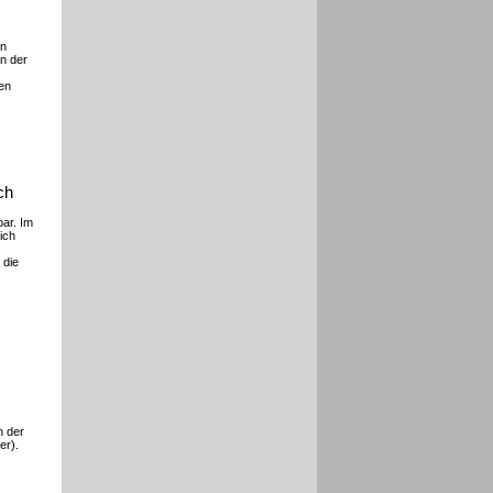
en
n der
en
ch
ar. Im
ich
 die
n der
er).