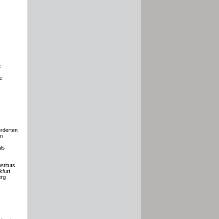
:
re
rderten
on
als
stituts
furt.
erg