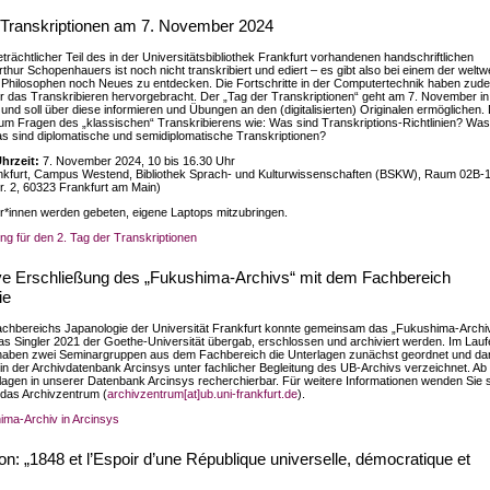
r Transkriptionen am 7. November 2024
eträchtlicher Teil des in der Universitätsbibliothek Frankfurt vorhandenen handschriftlichen
hur Schopenhauers ist noch nicht transkribiert und ediert – es gibt also bei einem der weltwe
Philosophen noch Neues zu entdecken. Die Fortschritte in der Computertechnik haben zud
 das Transkribieren hervorgebracht. Der „Tag der Transkriptionen“ geht am 7. November in
und soll über diese informieren und Übungen an den (digitalisierten) Originalen ermöglichen.
um Fragen des „klassischen“ Transkribierens wie: Was sind Transkriptions-Richtlinien? Was
s sind diplomatische und semidiplomatische Transkriptionen?
hrzeit:
7. November 2024, 10 bis 16.30 Uhr
nkfurt, Campus Westend, Bibliothek Sprach- und Kulturwissenschaften (BSKW), Raum 02B-
r. 2, 60323 Frankfurt am Main)
r*innen werden gebeten, eigene Laptops mitzubringen.
g für den 2. Tag der Transkriptionen
ve Erschließung des „Fukushima-Archivs“ mit dem Fachbereich
ie
Fachbereichs Japanologie der Universität Frankfurt konnte gemeinsam das „Fukushima-Archi
as Singler 2021 der Goethe-Universität übergab, erschlossen und archiviert werden. Im Lauf
haben zwei Seminargruppen aus dem Fachbereich die Unterlagen zunächst geordnet und da
in der Archivdatenbank Arcinsys unter fachlicher Begleitung des UB-Archivs verzeichnet. Ab 
rlagen in unserer Datenbank Arcinsys recherchierbar. Für weitere Informationen wenden Sie 
n das Archivzentrum (
archivzentrum[at]ub.uni-frankfurt.de
).
ma-Archiv in Arcinsys
on: „1848 et l’Espoir d’une République universelle, démocratique et