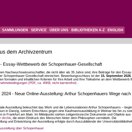
SAMMLUNGEN
SERVICE
ÜBER UNS
BIBLIOTHEKEN A-Z
ENGLISH
us dem Archivzentrum
6 - Essay-Wettbewerb der Schopenhauer-Gesellschaft
nen Nachwuchswissenschaftler, die nicht älter als 35 Jahre sind, ihre Beiträge für den Essay
er Schopenhauer-Gesellschaft einreichen. Bewerbungsschluss ist der
15. September 2026
.
en formalen und inhaltlichen Kriterien für Ihre Arbeit und Ihre Teilnahme an dem Wettbewerb f
lnahmebedingungen (PDF, ca. 40KB, nicht barrierefrei)
.
2024 - Neue Online-Ausstellung: Arthur Schopenhauers Wege nach
itale Ausstellung beleuchtet das Werk und die Lebensstationen Arthur Schopenhauers – begi
burt in Danzig, seinem Entschluss gegen eine Kaufmannsausbildung in Weimar bis hin zu se
n in Frankfurt am Main. Im Mittelpunkt stehen zeitgenössische Dokumente und Objekte aus
-Archiv
, die einen Eindruck des Menschen hinter dem Philosophen vermitteln. Die
ung und Entwicklung der Ausstellung erfolgte durch Auszubildende der Universitätsbibliothe
Ausstellung über Schopenhauer