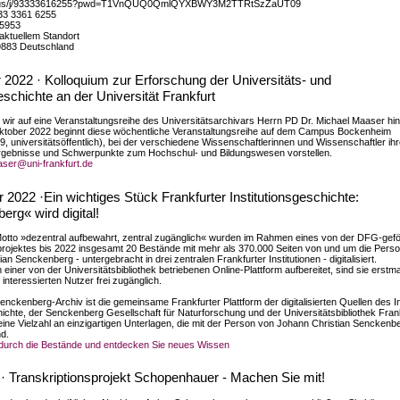
m.us/j/93333616255?pwd=T1VnQUQ0QmlQYXBWY3M2TTRtSzZaUT09
933 3361 6255
95953
aktuellem Standort
9883 Deutschland
2022 · Kolloquium zur Erforschung der Universitäts- und
schichte an der Universität Frankfurt
wir auf eine Veranstaltungsreihe des Universitätsarchivars Herrn PD Dr. Michael Maaser hin
ktober 2022 beginnt diese wöchentliche Veranstaltungsreihe auf dem Campus Bockenheim
9, universitätsöffentlich), bei der verschiedene Wissenschaftlerinnen und Wissenschaftler ih
gebnisse und Schwerpunkte zum Hochschul- und Bildungswesen vorstellen.
aser@uni-frankfurt.de
2022 ·Ein wichtiges Stück Frankfurter Institutionsgeschichte:
rg« wird digital!
tto »dezentral aufbewahrt, zentral zugänglich« wurden im Rahmen eines von der DFG-gefö
rojektes bis 2022 insgesamt 20 Bestände mit mehr als 370.000 Seiten von und um die Pers
an Senckenberg - untergebracht in drei zentralen Frankfurter Institutionen - digitalisiert.
iner von der Universitätsbibliothek betriebenen Online-Plattform aufbereitet, sind sie erstm
e interessierten Nutzer frei zugänglich.
enckenberg-Archiv ist die gemeinsame Frankfurter Plattform der digitalisierten Quellen des In
hichte, der Senckenberg Gesellschaft für Naturforschung und der Universitätsbibliothek Frank
 eine Vielzahl an einzigartigen Unterlagen, die mit der Person von Johann Christian Senckenb
d.
 durch die Bestände und entdecken Sie neues Wissen
 · Transkriptionsprojekt Schopenhauer - Machen Sie mit!