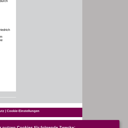
 durch
iedrich
em
he
utz
|
Cookie-Einstellungen
Über die Universitätsbibliothek
r nutzen Cookies für folgende Zwecke: