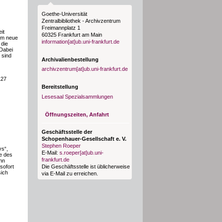
Goethe-Universität
Zentralbibliothek - Archivzentrum
Freimannplatz 1
it
60325 Frankfurt am Main
em neue
information[at]ub.uni-frankfurt.de
 die
 Dabei
 sind
Archivalienbestellung
archivzentrum[at]ub.uni-frankfurt.de
127
Bereitstellung
Lesesaal Spezialsammlungen
Öffnungszeiten, Anfahrt
Geschäftsstelle der
Schopenhauer-Gesellschaft e. V.
Stephen Roeper
vs“,
E-Mail:
s.roeper[at]ub.uni-
e des
frankfurt.de
nn
Die Geschäftsstelle ist üblicherweise
sofort
sich
via E-Mail zu erreichen.