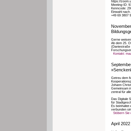
https://zoo
Meeting-ID: 
Kenncode: 2
Einwahl nach 
+49 69 3807 
November 
Bildungsge
Gerne weisen 
Ab dem 25. O
(Dantestraße 
Forschungser
Kontakt: ma
September 
»Senckenbe
Getreu dem Mo
Kooperationsp
Johann Christi
Gemeinsam in e
zentral für all
Das Digitale S
für Stadtgesc
Es beinhaltet
verbunden sin
Stöbern Sie
April 2022