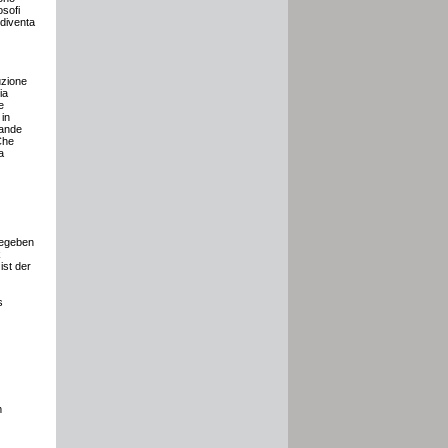
osofi
 diventa
uzione
ia
e
 in
mande
Che
a
gegeben
k
ist der
s
m