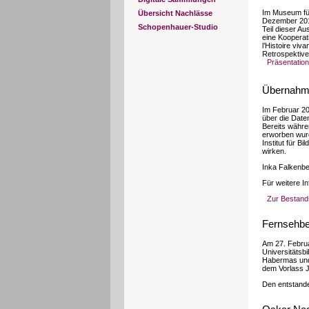
Im Museum für
Übersicht Nachlässe
Dezember 2018
Schopenhauer-Studio
Teil dieser A
eine Kooperat
l’Histoire viv
Retrospektive
Präsentatio
Übernahme
Im Februar 20
über die Date
Bereits währe
erworben wurd
Institut für 
wirken.
Inka Falkenbe
Für weitere I
Zur Bestand
Fernsehbe
Am 27. Februa
Universitätsbi
Habermas und 
dem Vorlass J
Den entstande