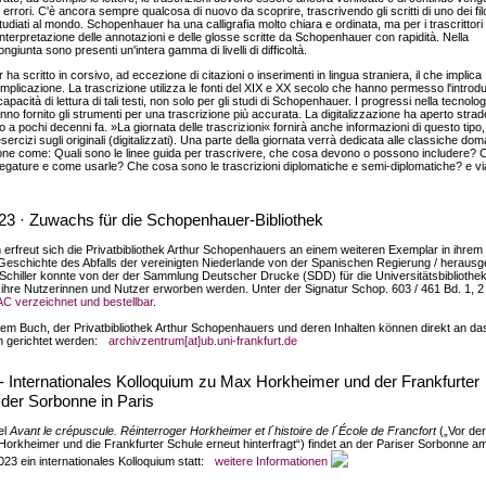
 errori. C'è ancora sempre qualcosa di nuovo da scoprire, trascrivendo gli scritti di uno dei fil
tudiati al mondo. Schopenhauer ha una calligrafia molto chiara e ordinata, ma per i trascrittori
interpretazione delle annotazioni e delle glosse scritte da Schopenhauer con rapidità. Nella
ngiunta sono presenti un'intera gamma di livelli di difficoltà.
a scritto in corsivo, ad eccezione di citazioni o inserimenti in lingua straniera, il che implica
omplicazione. La trascrizione utilizza le fonti del XIX e XX secolo che hanno permesso l'introd
apacità di lettura di tali testi, non solo per gli studi di Schopenhauer. I progressi nella tecnolog
nno fornito gli strumenti per una trascrizione più accurata. La digitalizzazione ha aperto strad
no a pochi decenni fa. »La giornata delle trascrizioni« fornirà anche informazioni di questo tipo,
esercizi sugli originali (digitalizzati). Una parte della giornata verrà dedicata alle classiche do
zione come: Quali sono le linee guida per trascrivere, che cosa devono o possono includere? 
legature e come usarle? Che cosa sono le trascrizioni diplomatiche e semi-diplomatiche? e vi
23 · Zuwachs für die Schopenhauer-Bibliothek
 erfreut sich die Privatbibliothek Arthur Schopenhauers an einem weiteren Exemplar in ihrem
Geschichte des Abfalls der vereinigten Niederlande von der Spanischen Regierung / heraus
 Schiller konnte von der der Sammlung Deutscher Drucke (SDD) für die Universitätsbibliothe
 ihre Nutzerinnen und Nutzer erworben werden. Unter der Signatur Schop. 603 / 461 Bd. 1, 2 
C verzeichnet und bestellbar
.
em Buch, der Privatbibliothek Arthur Schopenhauers und deren Inhalten können direkt an da
 gerichtet werden:
archivzentrum[at]ub.uni-frankfurt.de
- Internationales Kolloquium zu Max Horkheimer und der Frankfurter
der Sorbonne in Paris
el
Avant le crépuscule. Réinterroger Horkheimer et l´histoire de l´École de Francfort
(„Vor der
rkheimer und die Frankfurter Schule erneut hinterfragt“) findet an der Pariser Sorbonne a
023 ein internationales Kolloquium statt:
weitere Informationen