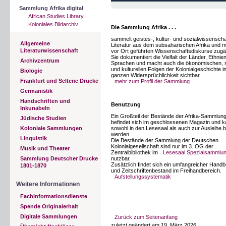
Sammlung Afrika digital
African Studies Library
Koloniales Bildarchiv
Die Sammlung Afrika . . .
sammelt geistes-, kultur- und sozialwissenscha
Allgemeine
Literatur aus dem subsaharischen Afrika und m
Literaturwissenschaft
vor Ort geführten Wissenschaftsdiskurse zugä
Sie dokumentiert die Vielfalt der Länder, Ethnie
Archivzentrum
Sprachen und macht auch die ökonomischen, s
und kulturellen Folgen der Kolonialgeschichte in
Biologie
ganzen Widersprüchlichkeit sichtbar.
Frankfurt und Seltene Drucke
mehr zum Profil der Sammlung
Germanistik
Handschriften und
Benutzung
Inkunabeln
Ein Großteil der Bestände der Afrika-Sammlun
Jüdische Studien
befindet sich im geschlossenen Magazin und 
Koloniale Sammlungen
sowohl in den Lesesaal als auch zur Ausleihe be
werden.
Linguistik
Die Bestände der Sammlung der Deutschen
Kolonialgesellschaft sind nur im 3. OG der
Musik und Theater
Zentralbibliothek im
Lesesaal Spezialsammlu
Sammlung Deutscher Drucke
nutzbar.
Zusätzlich findet sich ein umfangreicher Hand
1801-1870
und Zeitschriftenbestand im Freihandbereich.
Aufstellungssystematik
Weitere Informationen
Fachinformationsdienste
Spende Originalerhalt
Digitale Sammlungen
Zurück zum Seitenanfang
zuletzt geändert am 19. März 2026