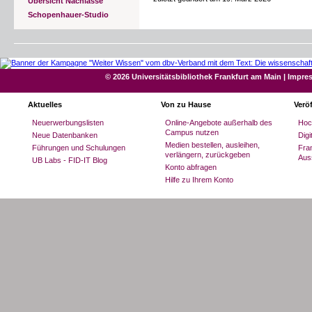
Übersicht Nachlässe
Schopenhauer-Studio
© 2026 Universitätsbibliothek Frankfurt am Main
|
Impre
Aktuelles
Von zu Hause
Verö
Neuerwerbungslisten
Online-Angebote außerhalb des
Hoc
Campus nutzen
Neue Datenbanken
Dig
Medien bestellen, ausleihen,
Führungen und Schulungen
Fran
verlängern, zurückgeben
Aus
UB Labs - FID-IT Blog
Konto abfragen
Hilfe zu Ihrem Konto