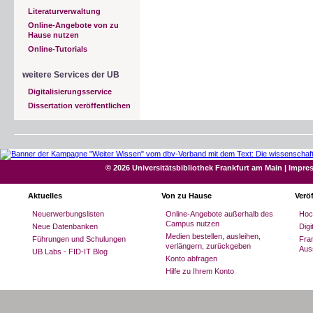
Literaturverwaltung
Online-Angebote von zu
Hause nutzen
Online-Tutorials
weitere Services der UB
Digitalisierungsservice
Dissertation veröffentlichen
© 2026 Universitätsbibliothek Frankfurt am Main
|
Impre
Aktuelles
Von zu Hause
Verö
Neuerwerbungslisten
Online-Angebote außerhalb des
Hoc
Campus nutzen
Neue Datenbanken
Dig
Medien bestellen, ausleihen,
Führungen und Schulungen
Fran
verlängern, zurückgeben
Aus
UB Labs - FID-IT Blog
Konto abfragen
Hilfe zu Ihrem Konto