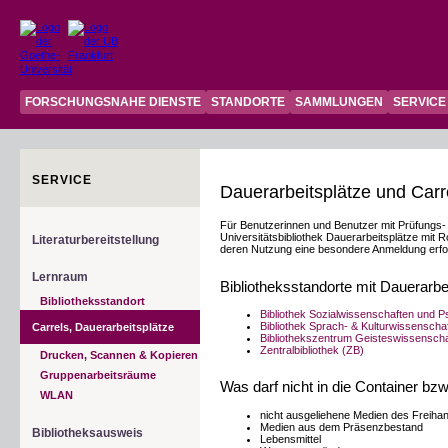
FORSCHUNGSNAHE DIENSTE
STANDORTE
SAMMLUNGEN
SERVICE
SERVICE
Dauerarbeitsplätze und Carr
Für Benutzerinnen und Benutzer mit Prüfungs-
Universitätsbibliothek Dauerarbeitsplätze mit R
Literaturbereitstellung
deren Nutzung eine besondere Anmeldung erfor
Lernraum
Bibliotheksstandorte mit Dauerarbe
Bibliotheksstandort
Bibliothek Sozialwissenschaften und P
Bibliothek Sprach- & Kulturwissensch
Carrels, Dauerarbeitsplätze
Bibliothekszentrum Geisteswissensch
Zentralbibliothek (ZB)
Drucken, Scannen & Kopieren
Gruppenarbeitsräume
Was darf nicht in die Container b
WLAN
nicht ausgeliehene Medien des Freih
Medien aus dem Präsenzbestand
Bibliotheksausweis
Lebensmittel