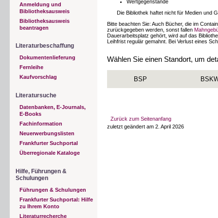
Wertgegenstände
Anmeldung und
Bibliotheksausweis
Die Bibliothek haftet nicht für Medien und 
Bibliotheksausweis
Bitte beachten Sie: Auch Bücher, die im Contai
beantragen
zurückgegeben werden, sonst fallen
Mahngebü
Dauerarbeitsplatz gehört, wird auf das Bibliot
Leihfrist regulär gemahnt. Bei Verlust eines Sc
Literaturbeschaffung
Dokumentenlieferung
Wählen Sie einen Standort, um detai
Fernleihe
Kaufvorschlag
BSP
BSK
Literatursuche
Datenbanken, E-Journals,
E-Books
Zurück zum Seitenanfang
Fachinformation
zuletzt geändert am 2. April 2026
Neuerwerbungslisten
Frankfurter Suchportal
Überregionale Kataloge
Hilfe, Führungen &
Schulungen
Führungen & Schulungen
Frankfurter Suchportal: Hilfe
zu Ihrem Konto
Literaturrecherche