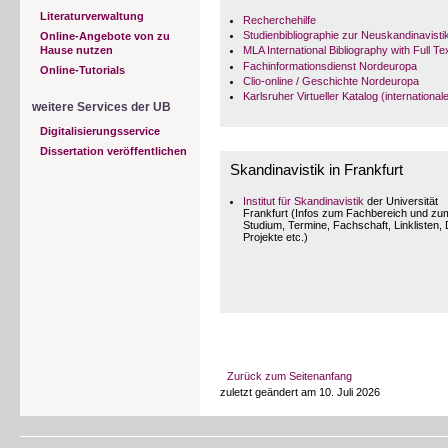
* Dänische Sprache und Literatur
Bei der Recherche in den Online-Katalogen 
Literaturverwaltung
* Schwedische Sprache und Literatur
Ansonsten gilt folgende Transliteration:
Recherchehilfe
Zeitschriften
Studienbibliographie zur Neuskandinavisti
Online-Angebote von zu
Geschichte Nordeuropas
Hause nutzen
MLA International Bibliography with Full Te
Fachinformationsdienst Nordeuropa
Online-Tutorials
Zeitschriften
Clio-online / Geschichte Nordeuropa
Karlsruher Virtueller Katalog (internationa
weitere Services der UB
Digitalisierungsservice
Dissertation veröffentlichen
Skandinavistik in Frankfurt
Institut für Skandinavistik
der Universität
Frankfurt (Infos zum Fachbereich und zu
Studium, Termine, Fachschaft, Linklisten
Projekte etc.)
Akzente und Längenzeichen sowie Groß- und
Katalogen keine Relevanz.
Zurück zum Seitenanfang
zuletzt geändert am 10. Juli 2026