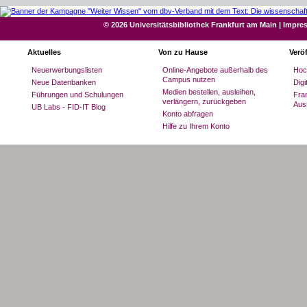
© 2026 Universitätsbibliothek Frankfurt am Main
|
Impre
Aktuelles
Von zu Hause
Verö
Neuerwerbungslisten
Online-Angebote außerhalb des
Hoc
Campus nutzen
Neue Datenbanken
Dig
Medien bestellen, ausleihen,
Führungen und Schulungen
Fran
verlängern, zurückgeben
Aus
UB Labs - FID-IT Blog
Konto abfragen
Hilfe zu Ihrem Konto