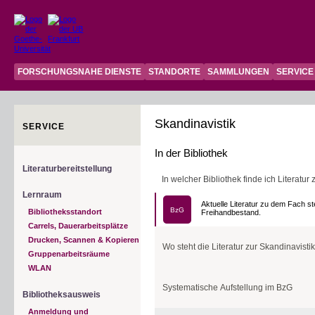
FORSCHUNGSNAHE DIENSTE
STANDORTE
SAMMLUNGEN
SERVICE
Skandinavistik
SERVICE
In der Bibliothek
Literaturbereitstellung
In welcher Bibliothek finde ich Literatu
Lernraum
Aktuelle Literatur zu dem Fach s
BzG
Bibliotheksstandort
Freihandbestand.
Carrels, Dauerarbeitsplätze
Drucken, Scannen & Kopieren
Wo steht die Literatur zur Skandinavist
Gruppenarbeitsräume
WLAN
Bücher
Querbau 1:
Raum 0.11
Zeitschriften
Raum 0.102 und 0.111
Systematische Aufstellung im BzG
Die Aufstellung der Zei
Bibliotheksausweis
benachbarten Bibliothe
Anmeldung und
Semesterapparate
Raum 3.111 (3. OG)