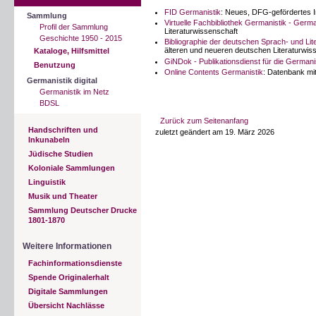
FID Germanistik
: Neues, DFG-gefördertes I
Sammlung
Virtuelle Fachbibliothek Germanistik - Germa
Profil der Sammlung
Literaturwissenschaft
Geschichte 1950 - 2015
Bibliographie der deutschen Sprach- und Li
älteren und neueren deutschen Literaturwis
Kataloge, Hilfsmittel
GiNDok - Publikationsdienst für die Germani
Benutzung
Online Contents Germanistik
: Datenbank mit
Germanistik digital
Germanistik im Netz
BDSL
Zurück zum Seitenanfang
Handschriften und
zuletzt geändert am 19. März 2026
Inkunabeln
Jüdische Studien
Koloniale Sammlungen
Linguistik
Musik und Theater
Sammlung Deutscher Drucke
1801-1870
Weitere Informationen
Fachinformationsdienste
Spende Originalerhalt
Digitale Sammlungen
Übersicht Nachlässe