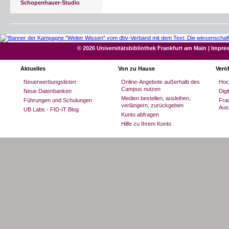
Schopenhauer-Studio
© 2026 Universitätsbibliothek Frankfurt am Main
|
Impre
Aktuelles
Von zu Hause
Verö
Neuerwerbungslisten
Online-Angebote außerhalb des
Hoc
Campus nutzen
Neue Datenbanken
Dig
Medien bestellen, ausleihen,
Führungen und Schulungen
Fran
verlängern, zurückgeben
Aus
UB Labs - FID-IT Blog
Konto abfragen
Hilfe zu Ihrem Konto