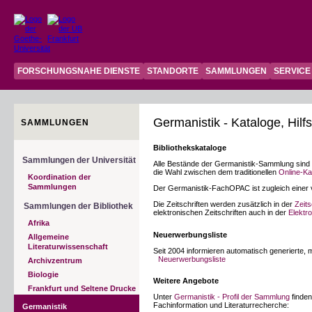
FORSCHUNGSNAHE DIENSTE
STANDORTE
SAMMLUNGEN
SERVICE
Germanistik - Kataloge, Hilfs
SAMMLUNGEN
Bibliothekskataloge
Sammlungen der Universität
Alle Bestände der Germanistik-Sammlung sind i
die Wahl zwischen dem traditionellen
Online-Ka
Koordination der
Sammlungen
Der Germanistik-FachOPAC ist zugleich einer v
Die Zeitschriften werden zusätzlich in der
Zeit
Sammlungen der Bibliothek
elektronischen Zeitschriften auch in der
Elektro
Afrika
Neuerwerbungsliste
Allgemeine
Literaturwissenschaft
Seit 2004 informieren automatisch generierte, 
Neuerwerbungsliste
Archivzentrum
Biologie
Weitere Angebote
Frankfurt und Seltene Drucke
Unter
Germanistik - Profil der Sammlung
finden
Fachinformation und Literaturrecherche:
Germanistik