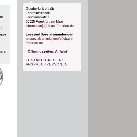
Goethe-Universität
Zentralbibliothek
he
Freimannplatz 1
60325 Frankfurt am Main
information[at]ub.uni-frankfurt.de
h
Lesesaal Spezialsammlungen
furt
ls-spezialsammlungen[at]ub.uni-
frankfurt.de
Öffnungszeiten, Anfahrt
hara,
ZUSTÄNDIGKEITEN/
ANSPRECHPERSONEN