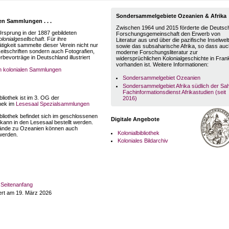
Sondersammelgebiete Ozeanien & Afrika
en Sammlungen . . .
Zwischen 1964 und 2015 förderte die Deutsc
rsprung in der 1887 gebildeten
Forschungsgemeinschaft den Erwerb von
lonialgesellschaft
. Für ihre
Literatur aus und über die pazifische Inselwelt
igkeit sammelte dieser Verein nicht nur
sowie das subsaharische Afrika, so dass auc
itschriften sondern auch Fotografien,
moderne Forschungsliteratur zur
bevorträge in Deutschland illustriert
widersprüchlichen Kolonialgeschichte in Frank
vorhanden ist. Weitere Informationen:
n kolonialen Sammlungen
Sondersammelgebiet Ozeanien
Sondersammelgebiet Afrika südlich der Sa
Fachinformationsdienst Afrikastudien (seit
bliothek ist im 3. OG der
2016)
thek im
Lesesaal Spezialsammlungen
ibliothek befindet sich im geschlossenen
Digitale Angebote
kann in den Lesesaal bestellt werden.
ände zu Ozeanien können auch
Kolonialbibliothek
werden.
Koloniales Bildarchiv
Seitenanfang
ert am 19. März 2026