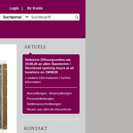
Login
|
Ihr Konto
Suchziel auswählen:
Suchbegriff eingeben:
Suche starten
AKTUELL
Verkürzte Öffnungszeiten am
19.08.26 an allen Standorten /
Shortened opening hours at all
locations on 19/08/26
» weitere Informationen / further
information
Ausstellungen, Veranstaltungen
Pressemitteilungen
Stellenausschreibungen
Neues aus dem Archivzentrum
KONTAKT