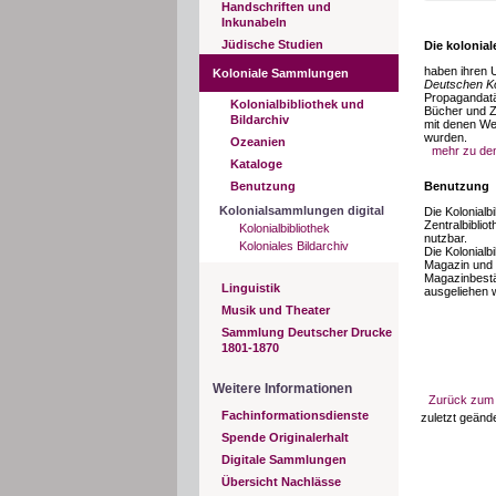
Handschriften und
Inkunabeln
Jüdische Studien
Die kolonial
haben ihren U
Koloniale Sammlungen
Deutschen Ko
Propagandatät
Kolonialbibliothek und
Bücher und Ze
Bildarchiv
mit denen Wer
wurden.
Ozeanien
mehr zu de
Kataloge
Benutzung
Benutzung
Kolonialsammlungen digital
Die Kolonialbi
Zentralbiblio
Kolonialbibliothek
nutzbar.
Koloniales Bildarchiv
Die Kolonialb
Magazin und 
Magazinbest
Linguistik
ausgeliehen 
Musik und Theater
Sammlung Deutscher Drucke
1801-1870
Weitere Informationen
Zurück zum 
Fachinformationsdienste
zuletzt geänd
Spende Originalerhalt
Digitale Sammlungen
Übersicht Nachlässe