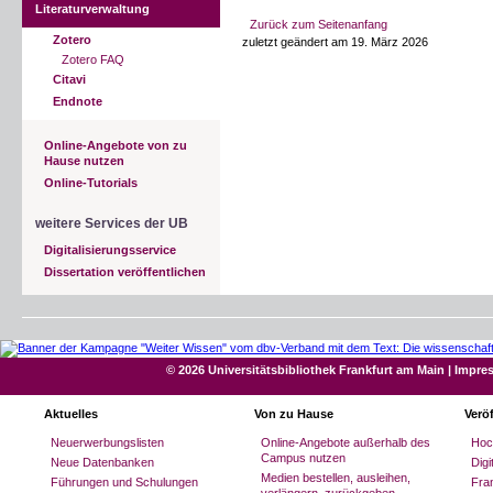
Literaturverwaltung
Zurück zum Seitenanfang
Zotero
zuletzt geändert am 19. März 2026
Zotero FAQ
Citavi
Endnote
Online-Angebote von zu
Hause nutzen
Online-Tutorials
weitere Services der UB
Digitalisierungsservice
Dissertation veröffentlichen
© 2026 Universitätsbibliothek Frankfurt am Main
|
Impre
Aktuelles
Von zu Hause
Verö
Neuerwerbungslisten
Online-Angebote außerhalb des
Hoc
Campus nutzen
Neue Datenbanken
Dig
Medien bestellen, ausleihen,
Führungen und Schulungen
Fran
verlängern, zurückgeben