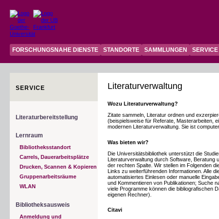
FORSCHUNGSNAHE DIENSTE
STANDORTE
SAMMLUNGEN
SERVICE
Literaturverwaltung
SERVICE
Wozu Literaturverwaltung?
Zitate sammeln, Literatur ordnen und exzerpieren
Literaturbereitstellung
(beispielsweise für Referate, Masterarbeiten, 
modernen Literaturverwaltung. Sie ist computerg
Lernraum
Was bieten wir?
Bibliotheksstandort
Die Universitätsbibliothek unterstützt die Stud
Carrels, Dauerarbeitsplätze
Literaturverwaltung durch Software, Beratung 
der rechten Spalte. Wir stellen im Folgenden d
Drucken, Scannen & Kopieren
Links zu weiterführenden Informationen. Alle 
Gruppenarbeitsräume
automatisiertes Einlesen oder manuelle Eingab
und Kommentieren von Publikationen; Suche nac
WLAN
viele Programme können die bibliografischen 
eigenen Rechner).
Bibliotheksausweis
Citavi
Anmeldung und