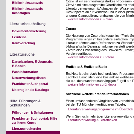
Citavi ist ein sehr leistungsstarkes Programm,
Bibliotheksausweis
Citavi sind eine ausgereifte Oberfläche mit eff
Literaturverwaltung mit Aufgaben der Wissensorg
Bibliotheksausweis
Desktopversion für Windows und in einer platt
beantragen
unserer Campuslizenz enthalten, die von Mitgl
weitere Informationen zu Citavi
Literaturbeschaffung
Zotero
Dokumentenlieferung
Die Nutzung von Zotero ist kostenlos (Freie S
Fernleihe
Programms liegen im besonders einfachen Impo
Literatur können auch Referenzen zu Webseite
Kaufvorschlag
bibliografische Datensammlungen erstellt werde
Zotero eine Erweiterung des Browsers Firefox; m
Version verfügbar.
Literatursuche
weitere Informationen zu Zotero
Datenbanken, E-Journals,
E-Books
EndNote & EndNote Basic
Fachinformation
EndNote ist ein relativ hochpreisiges Programm,
EndNote Basic steht eine kostenlose webbasie
Neuerwerbungslisten
die u.a. den standortunabhängigen Zugriff auf 
Frankfurter Suchportal
weitere Informationen zu Endnote
Überregionale Kataloge
Nützliche weiterführende Informationen
Hilfe, Führungen &
Einen umfassenderen Vergleich von verschiede
bei der TU München verfügbaren Tabelle:
Schulungen
Literaturverwaltungsprogramme im Überblic
Führungen & Schulungen
Wenn Sie noch mehr über Literaturverwaltung 
Frankfurter Suchportal: Hilfe
Literaturverwaltung & Bibliotheken
zu Ihrem Konto
Literaturrecherche