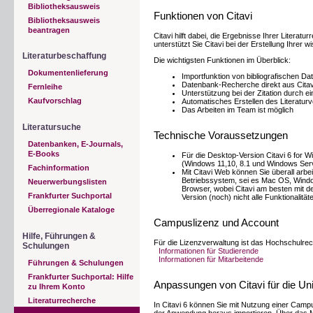
Bibliotheksausweis
Funktionen von Citavi
Bibliotheksausweis
beantragen
Citavi hilft dabei, die Ergebnisse Ihrer Liter
unterstützt Sie Citavi bei der Erstellung Ihrer w
Literaturbeschaffung
Die wichtigsten Funktionen im Überblick:
Dokumentenlieferung
Importfunktion von bibliografischen Da
Datenbank-Recherche direkt aus Citav
Fernleihe
Unterstützung bei der Zitation durch ei
Kaufvorschlag
Automatisches Erstellen des Literatur
Das Arbeiten im Team ist möglich
Literatursuche
Technische Voraussetzungen
Datenbanken, E-Journals,
E-Books
Für die Desktop-Version Citavi 6 for 
(Windows 11,10, 8.1 und Windows Ser
Fachinformation
Mit Citavi Web können Sie überall arbe
Betriebssystem, sei es Mac OS, Windows
Neuerwerbungslisten
Browser, wobei Citavi am besten mit de
Frankfurter Suchportal
Version (noch) nicht alle Funktionalitä
Überregionale Kataloge
Campuslizenz und Account
Hilfe, Führungen &
Für die Lizenzverwaltung ist das Hochschulre
Schulungen
Informationen für Studierende
Informationen für Mitarbeitende
Führungen & Schulungen
Frankfurter Suchportal: Hilfe
Anpassungen von Citavi für die Uni
zu Ihrem Konto
Literaturrecherche
In Citavi 6 können Sie mit Nutzung einer Camp
der Anwendung heraus importieren. Über das Me