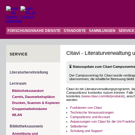
FORSCHUNGSNAHE DIENSTE
STANDORTE
SAMMLUNGEN
SERVICE
Citavi - Literaturverwaltung
SERVICE
⌛ Statusupdate zum Citavi-Campusvertr
Literaturbereitstellung
Der Campusvertrag für Citavi wurde verläng
übernommen; die inhaltliche Betreuung bleibt b
Lernraum
Citavi ist ein Literaturverwaltungsprogramm, d
Bibliotheksstandort
Campuslizenz kostenlos nutzen können. Falls 
kostenlos (
www.citavi.com/de/produkte
), ansc
Carrels, Dauerarbeitsplätze
werden.
Drucken, Scannen & Kopieren
Funktionen von Citavi
Gruppenarbeitsräume
Technische Voraussetzungen
WLAN
Campuslizenz und Account
Anpassungen von Citavi für die Uni Frankfur
Bibliotheksausweis
Selbstlerner
Schulung und Support
Anmeldung und