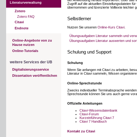
Literaturverwaltung
Zugriff auf die aktuellen Einstellungsdateien f
übernommen und lizenzierte Volltexte leichter
Zotero
Zotero FAQ
Selbstlerner
Citavi
Nutzen Sie unseren
Online-Kurs Citavi
.
Endnote
Übungsaufgaben Literatur sammeln und verw
Online-Angebote von zu
Übungsaufgaben Literatur auswerten und sor
Hause nutzen
Online-Tutorials
Schulung und Support
weitere Services der UB
Schulung
Digitalisierungsservice
Wenn Sie anfangen mit Citavi zu arbeiten, be
Literatur in Citavi sammeln, Wissen organisier
Dissertation veröffentlichen
Online-Sprechstunde
Zwecks individueller Terminabsprache wenden S
Sprechstunde können Sie uns auch gerne vora
Offizielle Anleitungen
Citavi-Wissensdatenbank
Citavi-Forum
Kurzeinführung Citavi 7
Citavi 7 Handbuch
Kontakt zu Citavi