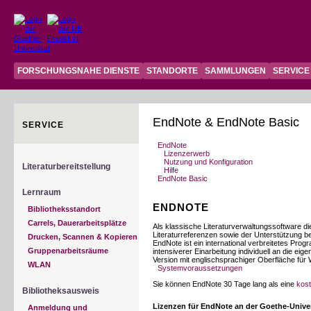
FORSCHUNGSNAHE DIENSTE
STANDORTE
SAMMLUNGEN
SERVICE
EndNote & EndNote Basic
SERVICE
EndNote
Lizenzerwerb
Nutzung und Konfiguration
Literaturbereitstellung
Hilfe
EndNote Basic
Lernraum
ENDNOTE
Bibliotheksstandort
Carrels, Dauerarbeitsplätze
Als klassische Literaturverwaltungssoftware 
Literaturreferenzen sowie der Unterstützung be
Drucken, Scannen & Kopieren
EndNote ist ein international verbreitetes Pro
Gruppenarbeitsräume
intensiverer Einarbeitung individuell an die e
Version mit englischsprachiger Oberfläche fü
WLAN
Systemvoraussetzungen
Sie können EndNote 30 Tage lang als eine
kos
Bibliotheksausweis
Lizenzen für EndNote an der Goethe-Univer
Anmeldung und