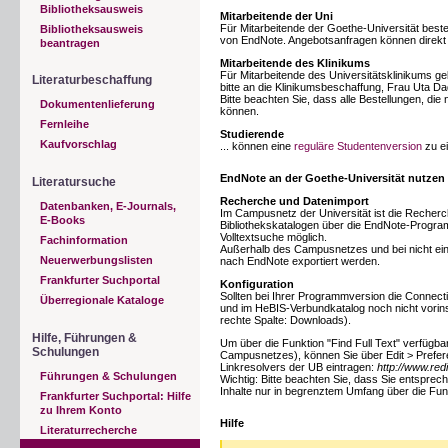
Bibliotheksausweis
Mitarbeitende der Uni
Für Mitarbeitende der Goethe-Universität beste
Bibliotheksausweis
von EndNote. Angebotsanfragen können direk
beantragen
Mitarbeitende des Klinikums
Für Mitarbeitende des Universitätsklinikums gel
Literaturbeschaffung
bitte an die Klinikumsbeschaffung, Frau Uta Da
Bitte beachten Sie, dass alle Bestellungen, die 
Dokumentenlieferung
können.
Fernleihe
Studierende
Kaufvorschlag
... können eine
reguläre Studentenversion
zu ei
EndNote an der Goethe-Universität nutzen
Literatursuche
Recherche und Datenimport
Datenbanken, E-Journals,
Im Campusnetz der Universität ist die Recher
E-Books
Bibliothekskatalogen über die EndNote-Program
Volltextsuche möglich.
Fachinformation
Außerhalb des Campusnetzes und bei nicht 
Neuerwerbungslisten
nach EndNote exportiert werden.
Frankfurter Suchportal
Konfiguration
Sollten bei Ihrer Programmversion die Connecti
Überregionale Kataloge
und im HeBIS-Verbundkatalog noch nicht vorinst
rechte Spalte: Downloads).
Hilfe, Führungen &
Um über die Funktion "Find Full Text" verfügba
Schulungen
Campusnetzes), können Sie über Edit > Prefer
Linkresolvers der UB eintragen:
http://www.red
Führungen & Schulungen
Wichtig: Bitte beachten Sie, dass Sie entspre
Inhalte nur in begrenztem Umfang über die Funkt
Frankfurter Suchportal: Hilfe
zu Ihrem Konto
Hilfe
Literaturrecherche