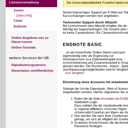
Literaturverwaltung
Die Universitätsbibliothek Frankfurt bietet k
Zotero
Deutschsprachigen Support per E-Mail und Telef
Zotero FAQ
Kurzschulungen werden dort angeboten.
Citavi
Technischer Support durch Alfasoft
Bei Lizenzerwerb über Alfasoft erhalten Sie als
Endnote
Wichtig bei Supportanfragen: Der Erwerb über 
ist keine Campuslizenz (für Campuslizenzkunden
Online-Angebote von zu
Hause nutzen
ENDNOTE BASIC
Online-Tutorials
... ist ein kostenfreier Online-Dienst und kann
eigenständig oder als Ergänzung zur
weitere Services der UB
Desktopversion (zur Datenweitergabe bzw. -
synchronisierung und Zusammenarbeit in Gru
Digitalisierungsservice
genutzt werden. Die Recherche-, Import-, Spei
und Anpassungsmöglichkeiten sind im Vergleic
Dissertation veröffentlichen
zum Vergleich
Einrichtung eines Accounts mit erweitert
Solange die Uni die Datenbank „Web of Science
eingebunden werden. Hierfür registrieren Sie si
Rufen Sie die Seite
Anmelden bei EndN
Shibboleth-Login:
Dazu wählen Sie die «institutionelle An
or regional affiliation» «German High
«Universität Frankfurt am Main» als Ih
Nun werden Sie nach Ihrer Goethecar
gefragt, um sich als Mitglied der Goethe
Im letzten Schritt können Sie die Anm
Passwort) festlegen.