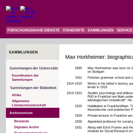
FORSCHUNGSNAHE DIENSTE
STANDORTE
SAMMLUNGEN
SERVICE
SAMMLUNGEN
Max Horkheimer: biographic
Sammlungen der Universität
1895
Max Horkheimer was born on 14
on Stuttgart
Koordination der
1911
Finishes grammar school and sta
Sammlungen
1914-1919
Works in his father's factory, p
levels in 1919
Sammlungen der Bibliothek
1919-1922
Studies psychology and philoso
Afrika
PhD in Frankfurt am Main under 
teleologischen Urteislkraft". H
Allgemeine
Literaturwissenschaft
1925
Habilitation in Frankfurt/Main. T
theoretischer und praktischer P
Archivzentrum
1926
Private lecturer in Frankfurt a
Bestände
1930
Appointed professor for social 
Digitales Archiv
1931
Along with Erich Fromm and He
Institute for Social Research i
Recherchedatenbank