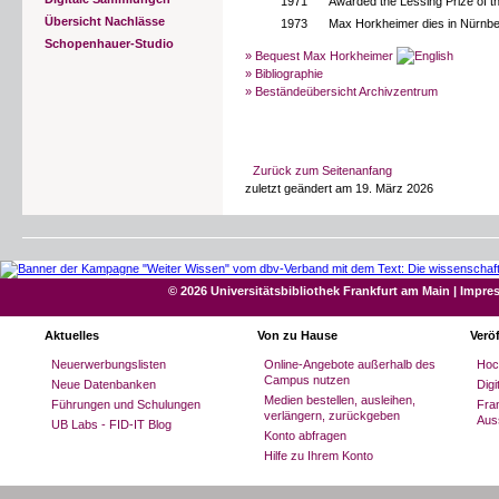
1971
Awarded the Lessing Prize of t
Übersicht Nachlässe
1973
Max Horkheimer dies in Nürnbe
Schopenhauer-Studio
» Bequest Max Horkheimer
» Bibliographie
» Beständeübersicht Archivzentrum
Zurück zum Seitenanfang
zuletzt geändert am 19. März 2026
© 2026 Universitätsbibliothek Frankfurt am Main
|
Impre
Aktuelles
Von zu Hause
Verö
Neuerwerbungslisten
Online-Angebote außerhalb des
Hoc
Campus nutzen
Neue Datenbanken
Dig
Medien bestellen, ausleihen,
Führungen und Schulungen
Fran
verlängern, zurückgeben
Aus
UB Labs - FID-IT Blog
Konto abfragen
Hilfe zu Ihrem Konto