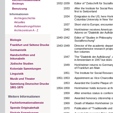
1932-1939
Editor of "Zeitschrift für Sozial
Arcinsys
1933
After the Institute for Social R
Benutzung
first to Switzerland
Informationen
1934
Emigration to the US; here Hork
Archivgeschichte
Columbia University in New Yor
Aktuelles
1937
Short visit to Europe; encounte
Aufbewahrungsfristen
1940
Horkheimer receives American c
Archivzentrum A - Z
Adorno on "Dialektik der Aufkl
1940-1942
Editor of "Studies in Philosophy 
Biologie
Sozialforschung"
Frankfurt und Seltene Drucke
1943-1949
Director of the academic depar
comprehensive research project 
Germanistik
five volumes
Handschriften und
1947
The "Dialektik der Aufklärung"
Inkunabeln
in Amsterdam in 1947 but does 
Jüdische Studien
1949
Horkheimer returns to Germany a
of Frankfurt am Main
Koloniale Sammlungen
1951
The Institute for Social Resear
Linguistik
1951-1953
Appointment as Vice-Chancellor
Musik und Theater
1953
Awarded the Goethe Plaque of t
Sammlung Deutscher Drucke
1801-1870
1954-1959
Horkheimer holds lectures at th
1959
After emeritus status is confe
Weitere Informationen
1960
Awarded honorary citizenship of
Fachinformationsdienste
1969
Death of Maidon Horkheimer (n
Spende Originalerhalt
1970
Publication of "Traditionelle und
Digitale Sammlungen