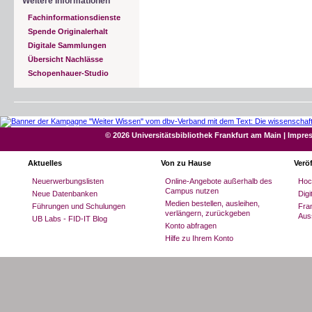
Weitere Informationen
Fachinformationsdienste
Spende Originalerhalt
Digitale Sammlungen
Übersicht Nachlässe
Schopenhauer-Studio
© 2026 Universitätsbibliothek Frankfurt am Main
|
Impre
Aktuelles
Von zu Hause
Verö
Neuerwerbungslisten
Online-Angebote außerhalb des
Hoc
Campus nutzen
Neue Datenbanken
Dig
Medien bestellen, ausleihen,
Führungen und Schulungen
Fran
verlängern, zurückgeben
Aus
UB Labs - FID-IT Blog
Konto abfragen
Hilfe zu Ihrem Konto