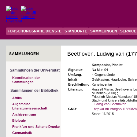
FORSCHUNGSNAHE DIENSTE
STANDORTE
SAMMLUNGEN
SERVICE
Beethoven, Ludwig van (177
SAMMLUNGEN
Komponist, Pianist
Signatur
:
Na Mus 04
Sammlungen der Universität
Umfang
:
4 Gegenstände
Koordination der
Inhalt
:
Geldkasten, Haarlocke, Schre
Sammlungen
Erschließung
:
Kunstinventar
Literatur
:
Russell Martin, Beethovens L
Sammlungen der Bibliothek
München (2000) ;
Friedrich Nicolas Manskopf 18
Afrika
Stadt- und Universitätsbibliot
Allgemeine
Ludwig van Beethoven
Literaturwissenschaft
GND
:
http://d-nb.info/gnd/1185082
Stand: 11/2015
Archivzentrum
Biologie
Frankfurt und Seltene Drucke
Germanistik