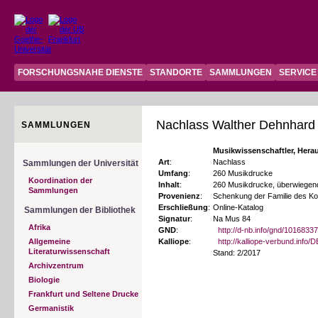
FORSCHUNGSNAHE DIENSTE
STANDORTE
SAMMLUNGEN
SERVICE
Nachlass Walther Dehnhard 
SAMMLUNGEN
Musikwissenschaftler, Hera
Art
:
Nachlass
Sammlungen der Universität
Umfang
:
260 Musikdrucke
Koordination der
Inhalt
:
260 Musikdrucke, überwiegend
Sammlungen
Provenienz
:
Schenkung der Familie des K
Erschließung
:
Online-Katalog
Sammlungen der Bibliothek
Signatur
:
Na Mus 84
Afrika
GND
:
http://d-nb.info/gnd/1016833
Allgemeine
Kalliope
:
http://kalliope-verbund.info
Literaturwissenschaft
Stand: 2/2017
Archivzentrum
Biologie
Frankfurt und Seltene Drucke
Germanistik