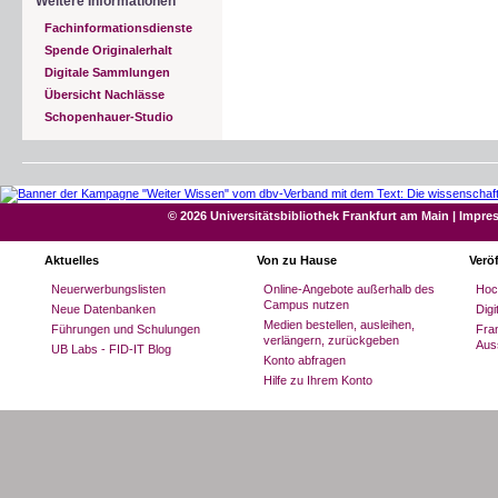
Weitere Informationen
Fachinformationsdienste
Spende Originalerhalt
Digitale Sammlungen
Übersicht Nachlässe
Schopenhauer-Studio
© 2026 Universitätsbibliothek Frankfurt am Main
|
Impre
Aktuelles
Von zu Hause
Verö
Neuerwerbungslisten
Online-Angebote außerhalb des
Hoc
Campus nutzen
Neue Datenbanken
Dig
Medien bestellen, ausleihen,
Führungen und Schulungen
Fran
verlängern, zurückgeben
Aus
UB Labs - FID-IT Blog
Konto abfragen
Hilfe zu Ihrem Konto