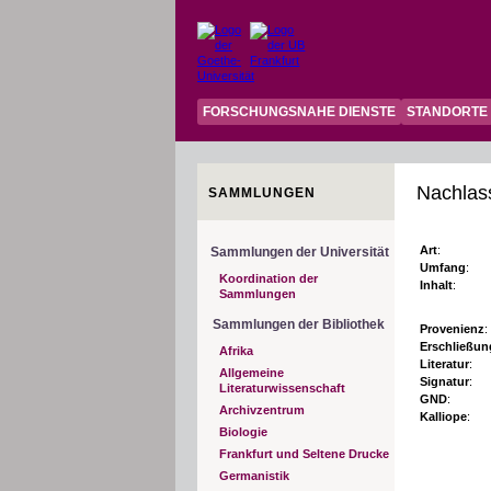
FORSCHUNGSNAHE DIENSTE
STANDORTE
Nachlass
SAMMLUNGEN
Art
:
Sammlungen der Universität
Umfang
:
Koordination der
Inhalt
:
Sammlungen
Sammlungen der Bibliothek
Provenienz
:
Erschließun
Afrika
Literatur
:
Allgemeine
Signatur
:
Literaturwissenschaft
GND
:
Archivzentrum
Kalliope
:
Biologie
Frankfurt und Seltene Drucke
Germanistik