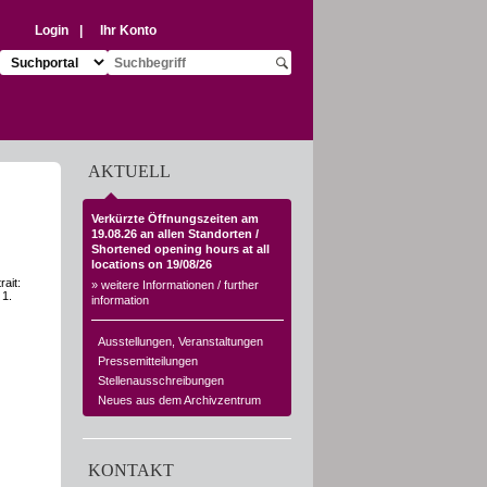
Login
|
Ihr Konto
Suchziel auswählen:
Suchbegriff eingeben:
Suche starten
AKTUELL
Verkürzte Öffnungszeiten am
19.08.26 an allen Standorten /
Shortened opening hours at all
locations on 19/08/26
ait:
» weitere Informationen / further
 1.
information
Ausstellungen, Veranstaltungen
Pressemitteilungen
Stellenausschreibungen
Neues aus dem Archivzentrum
KONTAKT