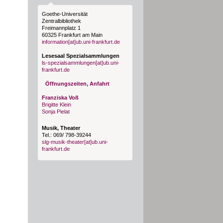
Goethe-Universität
Zentralbibliothek
Freimannplatz 1
60325 Frankfurt am Main
information[at]ub.uni-frankfurt.de
Lesesaal Spezialsammlungen
ls-spezialsammlungen[at]ub.uni-
frankfurt.de
Öffnungszeiten, Anfahrt
Franziska Voß
Brigitte Klein
Sonja Pielat
Musik, Theater
Tel.: 069/ 798-39244
slg-musik-theater[at]ub.uni-
frankfurt.de