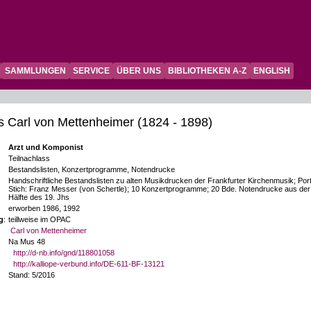
SAMMLUNGEN
SERVICE
ÜBER UNS
BIBLIOTHEKEN A-Z
ENGLISH
 Carl von Mettenheimer (1824 - 1898)
Arzt und Komponist
Teilnachlass
Bestandslisten, Konzertprogramme, Notendrucke
Handschriftliche Bestandslisten zu alten Musikdrucken der Frankfurter Kirchenmusik; Portr
Stich: Franz Messer (von Schertle); 10 Konzertprogramme; 20 Bde. Notendrucke aus der
Hälfte des 19. Jhs
erworben 1986, 1992
g
:
teillweise im OPAC
Carl von Mettenheimer
Na Mus 48
http://d-nb.info/gnd/118801058
http://kalliope-verbund.info/DE-611-BF-13121
Stand: 5/2016