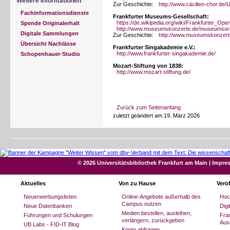
Weitere Informationen
Zur Geschichte:
http://www.cäcilien-chor.de/
Fachinformationsdienste
Frankfurter Museums-Gesellschaft:
https://de.wikipedia.org/wiki/Frankfurter_
Spende Originalerhalt
http://www.museumskonzerte.de/museumsor
Digitale Sammlungen
Zur Geschichte:
http://www.museumskonzerte
Übersicht Nachlässe
Frankfurter Singakademie e.V.:
http://www.frankfurter-singakademie.de/
Schopenhauer-Studio
Mozart-Stiftung von 1838:
http://www.mozart-stiftung.de/
Zurück zum Seitenanfang
zuletzt geändert am 19. März 2026
© 2026 Universitätsbibliothek Frankfurt am Main
|
Impre
Aktuelles
Von zu Hause
Verö
Neuerwerbungslisten
Online-Angebote außerhalb des
Hoc
Campus nutzen
Neue Datenbanken
Dig
Medien bestellen, ausleihen,
Führungen und Schulungen
Fran
verlängern, zurückgeben
Aus
UB Labs - FID-IT Blog
Konto abfragen