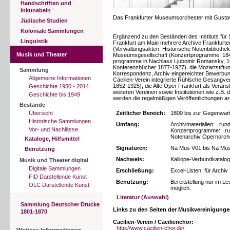
Handschriften und
Inkunabeln
Das Frankfurter Museumsorchester mit Gustav
Jüdische Studien
Koloniale Sammlungen
Ergänzend zu den Beständen des Instituts für S
Linguistik
Frankfurt am Main mehrere Archive Frankfurte
(Verwaltungsakten, Historische Notenbibliothe
Musik und Theater
Museumsgesellschaft (Konzertprogramme, 1848
programme in Nachlass Ljubomir Romansky, 192
Konferenzbücher 1877-1927), die Mozartstiftu
Sammlung
Korrespondenz, Archiv eingereichter Bewerbun
Allgemeine Informationen
Cäcilien-Verein integrierte Rühlsche Gesangve
1852-1925), die Alte Oper Frankfurt als Veran
Geschichte 1950 - 2014
weiteren Vereinen sowie Institutionen wie z.B.
Geschichte bis 1949
werden die regelmäßigen Veröffentlichungen arc
Bestände
Übersicht
Zeitlicher Bereich:
1800 bis zur Gegenwar
Historische Sammlungen
Umfang:
Archivmaterialien: rund
Vor- und Nachlässe
Konzertprogramme: run
Notenarchiv Opernorch
Kataloge, Hilfsmittel
Signaturen:
Na Mus V01 bis Na Mus
Benutzung
Nachweis:
Kalliope-Verbundkatalog
Musik und Theater digital
Digitale Sammlungen
Erschließung:
Excel-Listen; für Archiv
FID Darstellende Kunst
Benutzung:
Bereitstellung nur im 
OLC Darstellende Kunst
möglich.
Literatur (Auswahl)
Sammlung Deutscher Drucke
Links zu den Seiten der Musikvereinigunge
1801-1870
Cäcilien-Verein / Cäcilienchor:
http://www.cäcilien-chor.de/