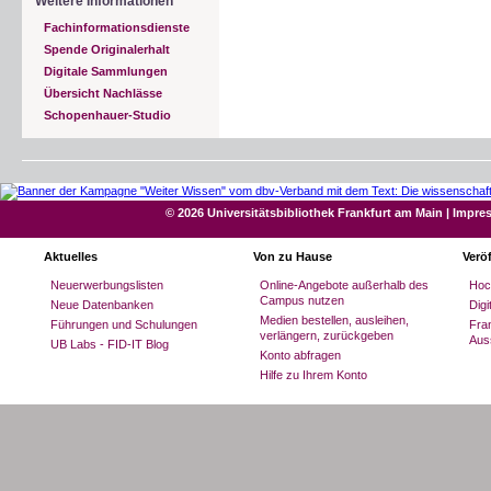
Weitere Informationen
Fachinformationsdienste
Spende Originalerhalt
Digitale Sammlungen
Übersicht Nachlässe
Schopenhauer-Studio
© 2026 Universitätsbibliothek Frankfurt am Main
|
Impre
Aktuelles
Von zu Hause
Verö
Neuerwerbungslisten
Online-Angebote außerhalb des
Hoc
Campus nutzen
Neue Datenbanken
Dig
Medien bestellen, ausleihen,
Führungen und Schulungen
Fran
verlängern, zurückgeben
Aus
UB Labs - FID-IT Blog
Konto abfragen
Hilfe zu Ihrem Konto