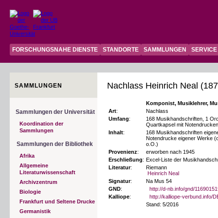
FORSCHUNGSNAHE DIENSTE
STANDORTE
SAMMLUNGEN
SERVICE
Nachlass Heinrich Neal (18
SAMMLUNGEN
Komponist, Musiklehrer, Mu
Art
:
Nachlass
Sammlungen der Universität
Umfang
:
168 Musikhandschriften, 1 Ord
Koordination der
Quartkapsel mit Notendrucke
Sammlungen
Inhalt
:
168 Musikhandschriften eigen
Notendrucke eigener Werke (o
Sammlungen der Bibliothek
o.O.)
Provenienz
:
erworben nach 1945
Afrika
Erschließung
:
Excel-Liste der Musikhandschr
Allgemeine
Literatur
:
Riemann
Literaturwissenschaft
Heinrich Neal
Signatur
:
Na Mus 54
Archivzentrum
GND
:
http://d-nb.info/gnd/1169015
Biologie
Kalliope
:
http://kalliope-verbund.info
Frankfurt und Seltene Drucke
Stand: 5/2016
Germanistik