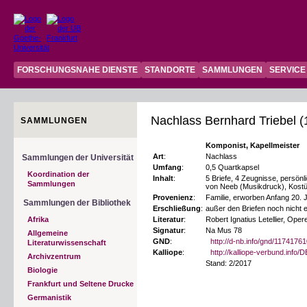
FORSCHUNGSNAHE DIENSTE
STANDORTE
SAMMLUNGEN
SERVICE
Nachlass Bernhard Triebel (
SAMMLUNGEN
Komponist, Kapellmeister
Art
:
Nachlass
Sammlungen der Universität
Umfang
:
0,5 Quartkapsel
Koordination der
Inhalt
:
5 Briefe, 4 Zeugnisse, persönl
Sammlungen
von Neeb (Musikdruck), Kos
Provenienz
:
Familie, erworben Anfang 20. 
Sammlungen der Bibliothek
Erschließung
:
außer den Briefen noch nicht
Afrika
Literatur
:
Robert Ignatius Letellier, Ope
Signatur
:
Na Mus 78
Allgemeine
GND
:
http://d-nb.info/gnd/1174176
Literaturwissenschaft
Kalliope
:
http://kalliope-verbund.info
Archivzentrum
Stand: 2/2017
Biologie
Frankfurt und Seltene Drucke
Germanistik