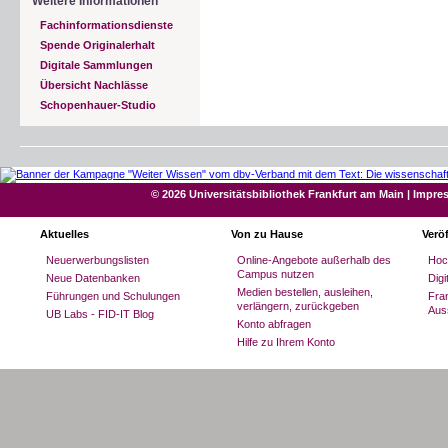
Weitere Informationen
Fachinformationsdienste
Spende Originalerhalt
Digitale Sammlungen
Übersicht Nachlässe
Schopenhauer-Studio
© 2026 Universitätsbibliothek Frankfurt am Main
|
Impre
Aktuelles
Von zu Hause
Verö
Neuerwerbungslisten
Online-Angebote außerhalb des
Hoc
Campus nutzen
Neue Datenbanken
Dig
Medien bestellen, ausleihen,
Führungen und Schulungen
Fran
verlängern, zurückgeben
Aus
UB Labs - FID-IT Blog
Konto abfragen
Hilfe zu Ihrem Konto