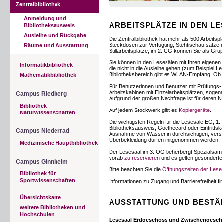
Zentralbibliothek
Anmeldung und
ARBEITSPLÄTZE IN DEN L
Bibliotheksausweis
Ausleihe und Rückgabe
Die Zentralbibliothek hat mehr als 500 Arbeitsp
Steckdosen zur Verfügung, Stehtischaufsätze 
Räume und Ausstattung
Stillarbeitsplätze, im 2. OG können Sie als Gr
Sie können in den Lesesälen mit Ihren eigenen 
Informatikbibliothek
die nicht in die Ausleihe gehen (zum Beispiel
Bibliotheksbereich gibt es WLAN-Empfang. Ob 
Mathematikbibliothek
Für Benutzerinnen und Benutzer mit Prüfungs
Arbeitskabinen mit Einzelarbeitsplätzen, sogena
Campus Riedberg
Aufgrund der großen Nachfrage ist für deren 
Bibliothek
Auf jedem Stockwerk gibt es
Kopiergeräte
.
Naturwissenschaften
Die wichtigsten Regeln für die Lesesäle EG, 1.
Bibliotheksausweis, Goethecard oder Eintrittsk
Campus Niederrad
Ausnahme von Wasser in durchsichtigen, versch
Überbekleidung dürfen mitgenommen werden.
Medizinische Hauptbibliothek
Der Lesesaal im 3. OG beherbergt Spezialsamml
vorab
zu reservieren
und es gelten gesondert
Campus Ginnheim
Bitte beachten Sie die
Öffnungszeiten der Lese
Bibliothek für
Sportwissenschaften
Informationen zu Zugang und Barrierefreiheit f
Übersichtskarte
AUSSTATTUNG UND BESTÄ
weitere Bibliotheken und
Hochschulen
Lesesaal Erdgeschoss und Zwischengesch