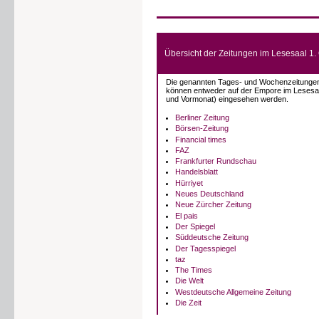
Übersicht der Zeitungen im Lesesaal 1.
Die genannten Tages- und Wochenzeitungen
können entweder auf der Empore im Lesesaal
und Vormonat) eingesehen werden.
Berliner Zeitung
Börsen-Zeitung
Financial times
FAZ
Frankfurter Rundschau
Handelsblatt
Hürriyet
Neues Deutschland
Neue Zürcher Zeitung
El pais
Der Spiegel
Süddeutsche Zeitung
Der Tagesspiegel
taz
The Times
Die Welt
Westdeutsche Allgemeine Zeitung
Die Zeit