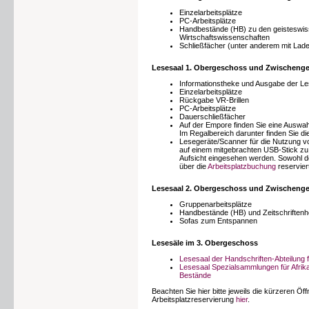
Einzelarbeitsplätze
PC-Arbeitsplätze
Handbestände (HB) zu den geisteswiss
Wirtschaftswissenschaften
Schließfächer (unter anderem mit Ladef
Lesesaal 1. Obergeschoss und Zwischeng
Informationstheke und Ausgabe der Le
Einzelarbeitsplätze
Rückgabe VR-Brillen
PC-Arbeitsplätze
Dauerschließfächer
Auf der Empore finden Sie eine Auswahl
Im Regalbereich darunter finden Sie d
Lesegeräte/Scanner für die Nutzung vo
auf einem mitgebrachten USB-Stick zu 
Aufsicht eingesehen werden. Sowohl de
über die
Arbeitsplatzbuchung
reservier
Lesesaal 2. Obergeschoss und Zwischeng
Gruppenarbeitsplätze
Handbestände (HB) und Zeitschriftenh
Sofas zum Entspannen
Lesesäle im 3. Obergeschoss
Lesesaal der Handschriften-Abteilung 
Lesesaal Spezialsammlungen für Afrika,
Bestände
Beachten Sie hier bitte jeweils die kürzeren Öf
Arbeitsplatzreservierung
hier
.