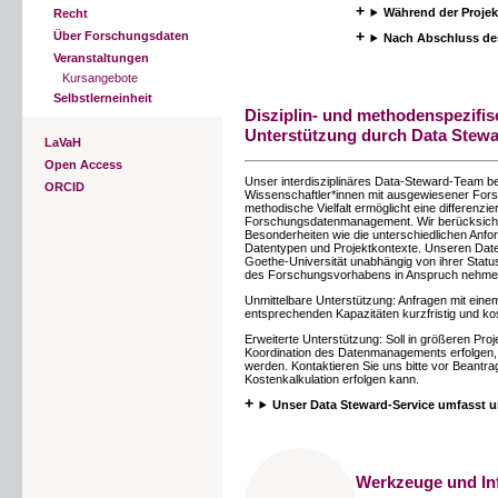
Während der Projekt
Recht
Über Forschungsdaten
Nach Abschluss des
Veranstaltungen
Kursangebote
Selbstlerneinheit
Disziplin- und methodenspezifi
Unterstützung durch Data Stew
LaVaH
Open Access
Unser interdisziplinäres Data-Steward-Team b
ORCID
Wissenschaftler*innen mit ausgewiesener Fors
methodische Vielfalt ermöglicht eine differenzi
Forschungsdatenmanagement. Wir berücksichti
Besonderheiten wie die unterschiedlichen Anfo
Datentypen und Projektkontexte. Unseren Dat
Goethe-Universität unabhängig von ihrer Status
des Forschungsvorhabens in Anspruch nehme
Unmittelbare Unterstützung: Anfragen mit eine
entsprechenden Kapazitäten kurzfristig und kos
Erweiterte Unterstützung: Soll in größeren Pro
Koordination des Datenmanagements erfolgen, 
werden. Kontaktieren Sie uns bitte vor Beantra
Kostenkalkulation erfolgen kann.
Unser Data Steward-Service umfasst u
Werkzeuge und Inf