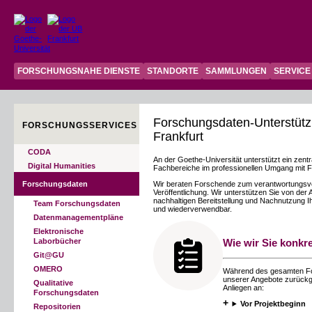
FORSCHUNGSNAHE DIENSTE
STANDORTE
SAMMLUNGEN
SERVICE
Forschungsdaten-Unterstütz
FORSCHUNGSSERVICES
Frankfurt
CODA
An der Goethe-Universität unterstützt ein zen
Digital Humanities
Fachbereiche im professionellen Umgang mit 
Forschungsdaten
Wir beraten Forschende zum verantwortungsvo
Veröffentlichung. Wir unterstützen Sie von der 
nachhaltigen Bereitstellung und Nachnutzung I
Team Forschungsdaten
und wiederverwendbar.
Datenmanagementpläne
Elektronische
Wie wir Sie konkr
Laborbücher
Git@GU
OMERO
Während des gesamten Fo
unserer Angebote zurückgre
Qualitative
Anliegen an:
Forschungsdaten
Vor Projektbeginn
Repositorien