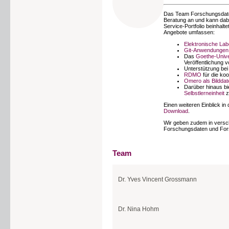
Das Team Forschungsdaten
Beratung an und kann dab
Service-Portfolio beinhalt
Angebote umfassen:
Elektronische La
Git-Anwendungen
Das
Goethe-Unive
Veröffentlichung
Unterstützung be
RDMO
für die ko
Omero als Bilddat
Darüber hinaus b
Selbstlerneinheit
z
Einen weiteren Einblick in
Download
.
Wir geben zudem in vers
Forschungsdaten und For
Team
Dr. Yves Vincent Grossmann
Teamleitung
Dr. Nina Hohm
Kontakt:
forschungsdaten[at]ub.uni-frankfurt