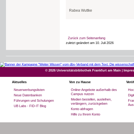
Kontakt:
forschungsdaten[at]ub.uni-frankfurt
Referent
Rabea Wuttke
OMERO
GitLab@GU
eLabFTW
Data Librarian
Kontakt:
eln[at]ub.uni-frankfurt.de
oder
forsc
GitHub@GU
Zurück zum Seitenanfang
Kontakt:
forschungssoftware[at]ub.uni-frankf
zuletzt geändert am 10. Juli 2026
© 2026 Universitätsbibliothek Frankfurt am Main
|
Impre
Aktuelles
Von zu Hause
Verö
Neuerwerbungslisten
Online-Angebote außerhalb des
Hoc
Campus nutzen
Neue Datenbanken
Dig
Medien bestellen, ausleihen,
Führungen und Schulungen
Fran
verlängern, zurückgeben
Aus
UB Labs - FID-IT Blog
Konto abfragen
Hilfe zu Ihrem Konto