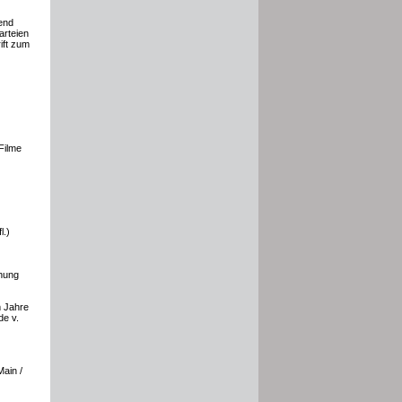
end
arteien
ift zum
Filme
l.)
chung
m Jahre
de v.
Main /