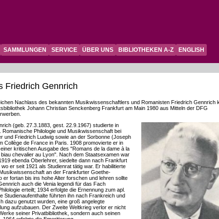
SAMMLUNGEN
SERVICE
ÜBER UNS
BIBLIOTHEKEN A-Z
ENGLISH
 Friedrich Gennrich
ichen Nachlass des bekannten Musikwissenschaftlers und Romanisten Friedrich Gennrich 
ätsbibliothek Johann Christian Senckenberg Frankfurt am Main 1980 aus Mitteln der DFG
erwerben.
rich (geb. 27.3.1883, gest. 22.9.1967) studierte in
. Romanische Philologie und Musikwissenschaft bei
r und Friedrich Ludwig sowie an der Sorbonne (Joseph
m Collège de France in Paris. 1908 promovierte er in
 einer kritischen Ausgabe des "Romans de la dame à la
 biau chevalier au Lyon". Nach dem Staatsexamen war
1919 ebenda Oberlehrer, siedelte dann nach Frankfurt
wo er seit 1921 als Studienrat tätig war. Er habilitierte
 Musikwissenschaft an der Frankfurter Goethe-
o er fortan bis ins hohe Alter forschen und lehren sollte
ennrich auch die Venia legendi für das Fach
lologie erteilt; 1934 erfolgte die Ernennung zum apl.
re Studienaufenthalte führten ihn nach Frankreich und
auch dazu genutzt wurden, eine groß angelegte
ung aufzubauen. Der Zweite Weltkrieg verlor er nicht
Werke seiner Privatbibliothek, sondern auch seinen