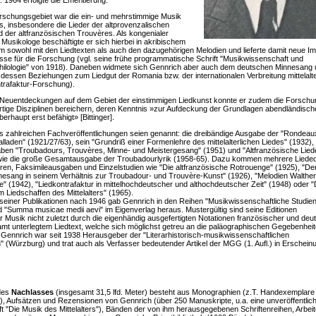
 1964 erfolgte die Emeritierung.
rschungsgebiet war die ein- und mehrstimmige Musik
rs, insbesondere die Lieder der altprovenzalischen
 der altfranzösischen Trouvères. Als kongenialer
Musikologe beschäftigte er sich hierbei in akribischem
m sowohl mit den Liedtexten als auch den dazugehörigen Melodien und lieferte damit neue I
sse für die Forschung (vgl. seine frühe programmatische Schrift "Musikwissenschaft und
hilologie" von 1918). Daneben widmete sich Gennrich aber auch dem deutschen Minnesang
dessen Beziehungen zum Liedgut der Romania bzw. der internationalen Verbreitung mittelalte
trafaktur-Forschung).
 Neuentdeckungen auf dem Gebiet der einstimmigen Liedkunst konnte er zudem die Forsch
rtige Disziplinen bereichern, deren Kenntnis »zur Aufdeckung der Grundlagen abendländisch
erhaupt erst befähigt» [Bittinger].
 zahlreichen Fachveröffentlichungen seien genannt: die dreibändige Ausgabe der "Rondeau
alladen" (1921/27/63), sein "Grundriß einer Formenlehre des mittelalterlichen Liedes" (1932), 
n "Troubadours, Trouvères, Minne- und Meistergesang" (1951) und "Altfranzösische Lied
wie die große Gesamtausgabe der Troubadourlyrik (1958-65). Dazu kommen mehrere Lieded
oren, Faksimileausgaben und Einzelstudien wie "Die altfranzösische Rotrouenge" (1925), "De
esang in seinem Verhältnis zur Troubadour- und Trouvère-Kunst" (1926), "Melodien Walthe
e" (1942), "Liedkontrafaktur in mittelhochdeutscher und althochdeutscher Zeit" (1948) oder "
m Liedschaffen des Mittelalters" (1965).
seiner Publikationen nach 1946 gab Gennrich in den Reihen "Musikwissenschaftliche Studien
nd "Summa musicae medii aevi" im Eigenverlag heraus. Mustergültig sind seine Editionen
her Musik nicht zuletzt durch die eigenhändig ausgefertigten Notationen französischer und deu
mt unterlegtem Liedtext, welche sich möglichst getreu an die paläographischen Gegebenheit
. Gennrich war seit 1938 Herausgeber der "Literarhistorisch-musikwissenschaftlichen
 (Würzburg) und trat auch als Verfasser bedeutender Artikel der MGG (1. Aufl.) in Erschein
 des
Nachlasses
(insgesamt 31,5 lfd. Meter) besteht aus Monographien (z.T. Handexemplare 
 Aufsätzen und Rezensionen von Gennrich (über 250 Manuskripte, u.a. eine unveröffentlich
ft "Die Musik des Mittelalters"), Bänden der von ihm herausgegebenen Schriftenreihen, Arbei