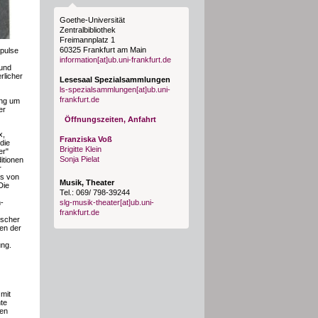
Goethe-Universität
Zentralbibliothek
Freimannplatz 1
60325 Frankfurt am Main
mpulse
information[at]ub.uni-frankfurt.de
 und
rlicher
Lesesaal Spezialsammlungen
ls-spezialsammlungen[at]ub.uni-
frankfurt.de
ung um
er
Öffnungszeiten, Anfahrt
x,
Franziska Voß
die
Brigitte Klein
er"
Sonja Pielat
itionen
r
rs von
Musik, Theater
Die
Tel.: 069/ 798-39244
-
slg-musik-theater[at]ub.uni-
frankfurt.de
tscher
en der
ung.
mit
te
ten