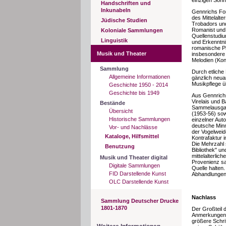
einzigen Sohn.
Handschriften und
Inkunabeln
Gennrichs Fo
des Mittelalte
Jüdische Studien
Trobadors und
Romanist und 
Koloniale Sammlungen
Quellenstudiu
Linguistik
und Erkenntni
romanische P
Musik und Theater
insbesondere 
Melodien (Kon
Sammlung
Durch etliche
Allgemeine Informationen
gänzlich neua
Musikpflege üb
Geschichte 1950 - 2014
Geschichte bis 1949
Aus Gennrichs
Virelais und B
Bestände
Sammelausgabe
Übersicht
(1953-56) so
Historische Sammlungen
einzelner Aut
deutsche Minn
Vor- und Nachlässe
der Vogelweid
Kataloge, Hilfsmittel
Kontrafaktur i
Die Mehrzahl 
Benutzung
Bibliothek" u
mittelalterlic
Musik und Theater digital
Provenienz sa
Digitale Sammlungen
Quelle halten
FID Darstellende Kunst
Abhandlungen"
OLC Darstellende Kunst
Nachlass
Sammlung Deutscher Drucke
1801-1870
Der Großteil
Anmerkungen),
größere Schri