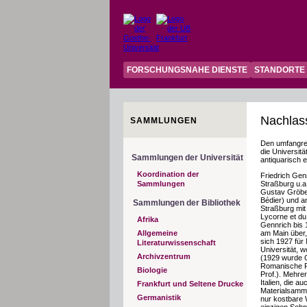
FORSCHUNGSNAHE DIENSTE
STANDORTE
Nachlass
SAMMLUNGEN
Den umfangre
die Universit
Sammlungen der Universität
antiquarisch 
Koordination der
Friedrich Genn
Sammlungen
Straßburg u.a
Gustav Gröbe
Bédier) und a
Sammlungen der Bibliothek
Straßburg mit
Lycorne et du
Afrika
Gennrich bis 
Allgemeine
am Main über, 
sich 1927 für
Literaturwissenschaft
Universität, w
Archivzentrum
(1929 wurde G
Romanische Phi
Biologie
Prof.). Mehre
Italien, die 
Frankfurt und Seltene Drucke
Materialsamml
Germanistik
nur kostbare 