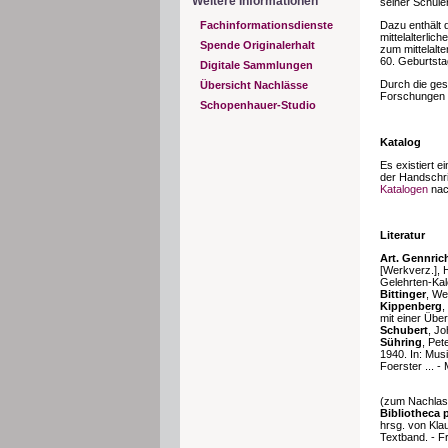
Weitere Informationen
seiner Schüle
Dazu enthält 
Fachinformationsdienste
mittelalterlic
Spende Originalerhalt
zum mittelalte
60. Geburtsta
Digitale Sammlungen
Durch die ge
Übersicht Nachlässe
Forschungen z
Schopenhauer-Studio
Katalog
Es existiert 
der Handschri
Katalogen
nac
Literatur
Art. Gennrich
[Werkverz.], 
Gelehrten-Kal
Bittinger
, We
Kippenberg
,
mit einer Übe
Schubert
, J
Sühring
, Pet
1940. In: Mus
Foerster ... -
(zum Nachlas
Bibliotheca 
hrsg. von Kla
Textband. - Fr