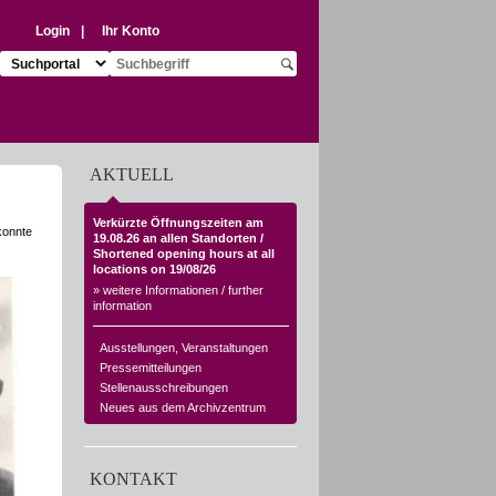
Login
|
Ihr Konto
Suchziel auswählen:
Suchbegriff eingeben:
Suche starten
AKTUELL
Verkürzte Öffnungszeiten am
konnte
19.08.26 an allen Standorten /
Shortened opening hours at all
locations on 19/08/26
» weitere Informationen / further
information
Ausstellungen, Veranstaltungen
Pressemitteilungen
Stellenausschreibungen
Neues aus dem Archivzentrum
KONTAKT