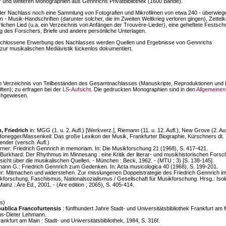
r und weiteren Monographien aus Gennrichs Privatbibliothek (1600 Bände).
der Nachlass noch eine Sammlung von Fotografien und Mikrofilmen von etwa 240 - überwieg
hen - Musik-Handschriften (darunter solcher, die im Zweiten Weltkrieg verloren gingen), Zettelk
rlichen Lied (u.a. ein Verzeichnis von Anfängen der Trouvère-Lieder), eine geheftete Festschr
g des Forschers, Briefe und andere persönliche Unterlagen.
schlossene Erwerbung des Nachlasses werden Quellen und Ergebnisse von Gennrichs
ur musikalischen Mediävistik lückenlos dokumentiert.
ein Verzeichnis von Teilbeständen des Gesamtnachlasses (Manuskripte, Reproduktionen und 
ften); zu erfragen bei der
LS-Aufsicht
. Die gedruckten Monographien sind in den
Allgemeinen
hgewiesen.
, Friedrich
in: MGG (1. u. 2. Aufl.) [Werkverz.], Riemann (11. u. 12. Aufl.), New Grove (2. Auf
Honegger/Massenkeil: Das große Lexikon der Musik, Frankfurter Biographie, Kürschners dt.
ender (versch. Aufl.)
rner: Friedrich Gennrich in memoriam. In: Die Musikforschung 21 (1968), S. 417-421.
 Burkhard: Der Rhythmus im Minnesang : eine Kritik der literar- und musikhistorischen Fors
rsicht über die musikalischen Quellen. - München : Beck, 1962. - (MTU ; 3) [S. 138-145].
ohann G.: Friedrich Gennrich zum Gedenken. In: Acta musicologica 40 (1968), S. 199-201.
er: Mitmachen und widerstehen. Zur misslungenen Doppelstrategie des Friedrich Gennrich i
ikforschung, Faschismus, Nationalsozialismus / Gesellschaft für Musikforschung. Hrsg.: Isol
 Mainz : Are Ed., 2001. - (Are edition ; 2065), S. 405-414.
s)
publica Francofurtensis
: fünfhundert Jahre Stadt- und Universitätsbibliothek Frankfurt am 
us-Dieter Lehmann.
ankfurt am Main : Stadt- und Universitätsbibliothek, 1984, S. 316f.