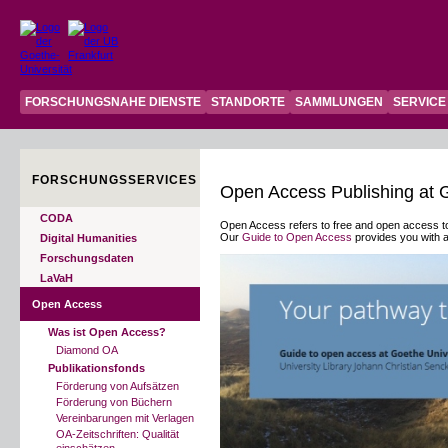
FORSCHUNGSNAHE DIENSTE
STANDORTE
SAMMLUNGEN
SERVICE
FORSCHUNGSSERVICES
Open Access Publishing at G
CODA
Open Access refers to free and open access to s
Our
Guide to Open Access
provides you with an
Digital Humanities
Forschungsdaten
LaVaH
Open Access
Was ist Open Access?
Diamond OA
Publikationsfonds
Förderung von Aufsätzen
Förderung von Büchern
Vereinbarungen mit Verlagen
OA-Zeitschriften: Qualität