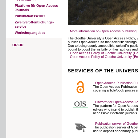
einschätzen
Plattform für Open Access
Journals
Publikationsserver
Zweitveröffentlichungs-
service
More information on Open Access publishing
Workshopangebot
The Goethe University's Open Access Policy, 
publish Open Access so that scientific findings a
ORCID
Due to being openly accessible, scientific publi
bound to boost the visibility of their authors a
Open Access Policy of Goethe University (G
Open Access Policy of Goethe University (En
SERVICES OF THE UNIVERS
Open Access Publication Fu
The Open Access Publication F
covering article/book proces
Platform for Open Access J
The platform for Open Access J
editors who intend to publish 
accessible electronic journals 
Publication server of Goethe
The publication server of Goet
use to deposit secondary publi