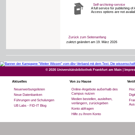
Self-archiving-service
A full service for publishing
Access options are not availab
Zurück zum Seitenanfang
zuletzt geändert am 19. März 2026
© 2026 Universitätsbibliothek Frankfurt am Main
|
Impre
Aktuelles
Von zu Hause
Verö
Neuerwerbungslisten
Online-Angebote außerhalb des
Hoc
Campus nutzen
Neue Datenbanken
Dig
Medien bestellen, ausleihen,
Führungen und Schulungen
Fran
verlängern, zurückgeben
Aus
UB Labs - FID-IT Blog
Konto abfragen
Hilfe zu Ihrem Konto